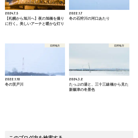
2024.7.5
2022.1.7
【札幌から旭川へ】夜の旭橋を撮り
冬の石狩川の河口あたり
に行く。美しいアーチと暖かな灯り
石狩地方
石狩地方
2022.1.10
2024.3.2
冬の茨戸川
たっぷの湯と、三十三線橋から見た
新篠津の冬景色
このブログ内を検索する