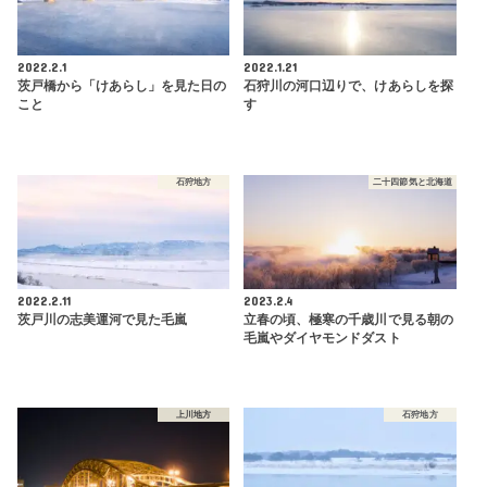
2022.2.1
2022.1.21
茨戸橋から「けあらし」を見た日の
石狩川の河口辺りで、けあらしを探
こと
す
石狩地方
二十四節気と北海道
2022.2.11
2023.2.4
茨戸川の志美運河で見た毛嵐
立春の頃、極寒の千歳川で見る朝の
毛嵐やダイヤモンドダスト
上川地方
石狩地方