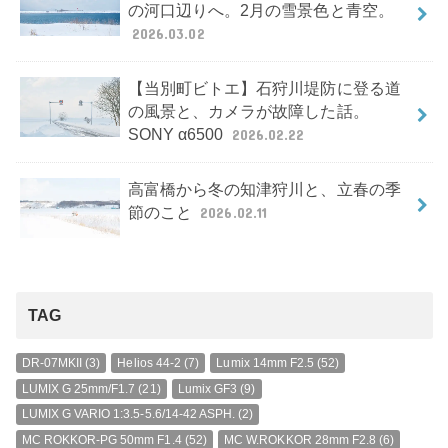
の河口辺りへ。2月の雪景色と青空。
2026.03.02
【当別町ビトエ】石狩川堤防に登る道
の風景と、カメラが故障した話。
SONY α6500
2026.02.22
高富橋から冬の知津狩川と、立春の季
節のこと
2026.02.11
TAG
DR-07MKII
(3)
Helios 44-2
(7)
Lumix 14mm F2.5
(52)
LUMIX G 25mm/F1.7
(21)
Lumix GF3
(9)
LUMIX G VARIO 1:3.5-5.6/14-42 ASPH.
(2)
MC ROKKOR-PG 50mm F1.4
(52)
MC W.ROKKOR 28mm F2.8
(6)