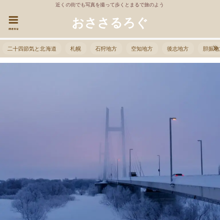
近くの街でも写真を撮って歩くとまるで旅のよう
おささるろぐ
menu
二十四節気と北海道
札幌
石狩地方
空知地方
後志地方
胆振地