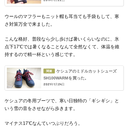
ウールのマフラーもニット帽も耳当ても手袋もして、寒
さ対策万全で来ました。
こんな格好、普段なら少し歩けば暑いくらいなのに、氷
点下17℃では暑くなることなんて全然なくて、体温を維
持するので精一杯という感じです。
ケシュアのミドルカットシューズ
SH100WARMを買った。
2021年1月24日
ケシュアの冬用ブーツで、寒い日独特の「ギシギシ」と
いう雪の音をさせながら歩きます。
マイナス17℃なんていつぶりだろう。