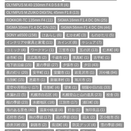
OLYMPUS M.40-150mm F4.0-5.6 R
(4)
OLYMPUS M.ZUIKO DIGITAL 45mm F1.8
(13)
ROKKOR-TC 135mm F4
(11)
SIGMA 16mm F1.4 DC DN
(25)
SIGMA 30mm F1.4 DC DN
(32)
SIGMA 56mm F1.4 DC DN
(44)
SONY a6500
(158)
けあらし
(6)
むかわ町
(3)
ものがたり
(5)
インテリアや家具と家電
(11)
カインズ
(8)
ケシュア
(7)
コミック
(4)
ワークマン
(1)
三笠市
(3)
五の沢
(13)
仁木町
(4)
余市町
(3)
北広島市
(2)
千歳市
(1)
厚真町
(1)
古平町
(1)
地下鉄沿線
(15)
夏の季節
(27)
夕張市
(2)
夕日
(43)
夜の灯り
(20)
安平町
(1)
室蘭市
(1)
岩見沢市
(1)
川や橋
(94)
当別町
(15)
恵庭市
(1)
新篠津村
(3)
旭川市
(2)
星空や月明かり
(17)
月形町
(4)
望来
(1)
朝陽や日の出
(33)
木漏れ日
(5)
札幌市白石区
(4)
札幌登山と山の道具
(23)
校舎
(3)
桜の季節
(23)
水郷地区
(18)
江別市
(17)
浦臼町
(3)
海のある景色
(40)
温泉や銭湯
(4)
灯台
(1)
無印良品
(1)
石狩市
(54)
秋の季節
(17)
花の季節
(31)
花火
(2)
苫小牧市
(5)
赤井川村
(9)
釧路市
(2)
長沼町
(4)
防災グッズ
(4)
雪の季節
(98)