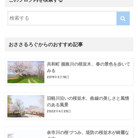
おささるろぐからのおすすめ記事
共和町 掘株川の桜並木、春の景色を歩いて
みる
2019年5月18日
旧軽川沿いの桜並木、曲線の美しさと風情
のある風景
2022年4月28日
余市川の桜づつみ、堤防の桜並木が綺麗な