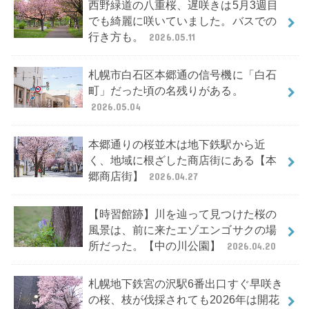
西野緑道の八重桜、遅咲きは5月3週目
でも綺麗に咲いていました。バスでの
行き方も。
2026.05.11
札幌市白石区本郷通の信号機に「白石
町」だった頃の名残りがある。
2026.05.04
本郷通りの桜並木は地下鉄駅から近
く、地域に根ざした商店街にある【本
郷商店街】
2026.04.27
【時習館跡】川を辿って見つけた桜の
風景は、前に来たエゾエンゴサクの場
所だった。【中の川公園】
2026.04.20
札幌地下鉄宮の沢駅6番出口すぐ早咲き
の桜、枝が伐採されても2026年は開花