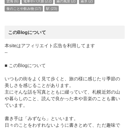
雲海
(6)
電車やバス旅
(22)
霧の風景
(2)
霧氷
(2)
食のことや飲み物
(17)
駅
(23)
このBlogについて
本siteはアフィリエイト広告を利用してます
--
■ このBlogについて
いつもの街をよく見て歩くと、旅の様に感じたり季節の
美しさを感じることがあります。
主にそんな話を写真とともに綴っていて、札幌近郊の山
や暮らしのこと、読んで良かった本や音楽のことも書い
ています。
書き手は「みずなら」といいます。
日々のことをわすれないように書きとめて、ただ趣味で