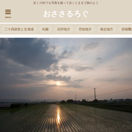
近くの街でも写真を撮って歩くとまるで旅のよう
おささるろぐ
menu
二十四節気と北海道
札幌
石狩地方
空知地方
後志地方
胆振地