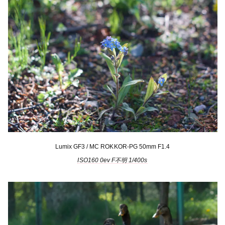
Lumix GF3 / MC ROKKOR-PG 50mm F1.4
ISO160 0ev F不明 1/400s