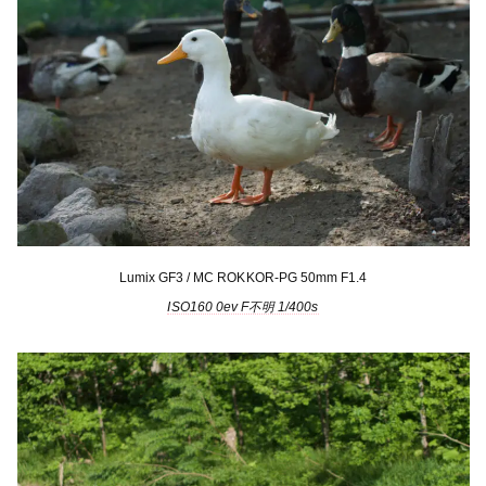
Lumix GF3 / MC ROKKOR-PG 50mm F1.4
ISO160 0ev F不明 1/400s