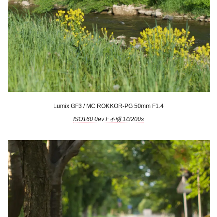
Lumix GF3 / MC ROKKOR-PG 50mm F1.4
ISO160 0ev F不明 1/3200s