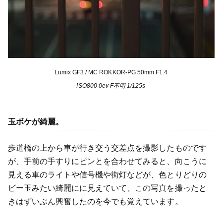
Lumix GF3 / MC ROKKOR-PG 50mm F1.4
ISO800 0ev F不明 1/125s
玉ボケが綺麗。
歩道橋の上から車が行き交う交差点を撮影したものです
が、手前の手すりにピンとを合わせてみると、向こうに
見える車のライトや信号機や街灯などが、色とりどりの
ビー玉みたい綺麗にに見えていて、この写真を撮ったと
きはずいぶん興奮したのを今でも覚えています。