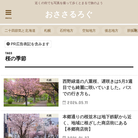
近くの街でも写真を撮って歩くとまるで旅のよう
おささるろぐ
menu
二十四節気と北海道
札幌
石狩地方
空知地方
後志地方
胆振地
PR広告表記を含みます
桜の季節
札幌
西野緑道の八重桜、遅咲きは5月3週
目でも綺麗に咲いていました。バス
での行き方も。
2026.05.11
札幌
本郷通りの桜並木は地下鉄駅から近
く、地域に根ざした商店街にある
【本郷商店街】
2026.04.27