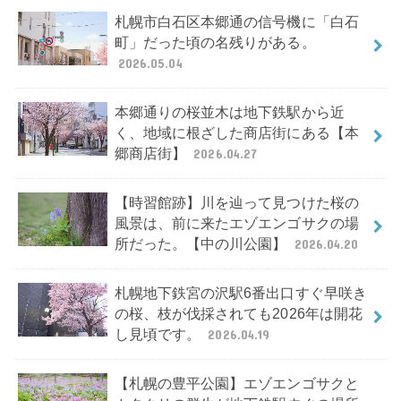
札幌市白石区本郷通の信号機に「白石
町」だった頃の名残りがある。
2026.05.04
本郷通りの桜並木は地下鉄駅から近
く、地域に根ざした商店街にある【本
郷商店街】
2026.04.27
【時習館跡】川を辿って見つけた桜の
風景は、前に来たエゾエンゴサクの場
所だった。【中の川公園】
2026.04.20
札幌地下鉄宮の沢駅6番出口すぐ早咲き
の桜、枝が伐採されても2026年は開花
し見頃です。
2026.04.19
【札幌の豊平公園】エゾエンゴサクと