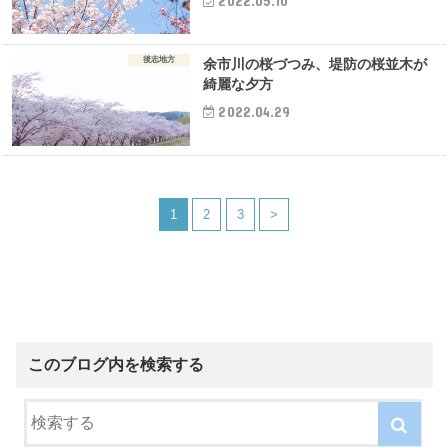
2022.05.10
後志地方
余市川の桜づつみ、堤防の桜並木が
綺麗な夕方
2022.04.29
1
2
3
>
このブログ内を検索する