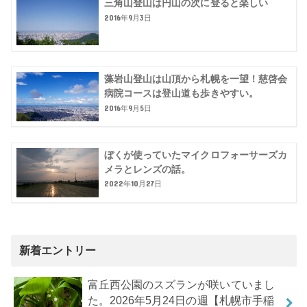
三角山登山は円山の次に登ると楽しい
2016年9月3日
藻岩山登山は山頂から札幌を一望！慈啓会
病院コースは登山道も歩きやすい。
2016年9月5日
ぼくが使っていたマイクロフォーサーズカ
メラとレンズの話。
2022年10月27日
新着エントリー
富丘西公園のスズランが咲いていまし
た。2026年5月24日の週【札幌市手稲