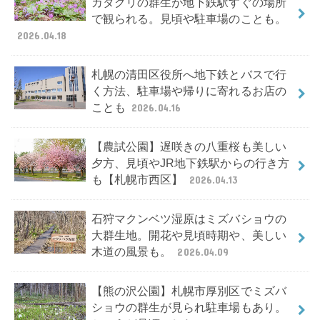
カタクリの群生が地下鉄駅すぐの場所
で観られる。見頃や駐車場のことも。
2026.04.18
札幌の清田区役所へ地下鉄とバスで行
く方法、駐車場や帰りに寄れるお店の
ことも
2026.04.16
【農試公園】遅咲きの八重桜も美しい
夕方、見頃やJR地下鉄駅からの行き方
も【札幌市西区】
2026.04.13
石狩マクンベツ湿原はミズバショウの
大群生地。開花や見頃時期や、美しい
木道の風景も。
2026.04.09
【熊の沢公園】札幌市厚別区でミズバ
ショウの群生が見られ駐車場もあり。