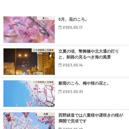
暮らし
5月、花のころ。
2025.05.17
二十四節気と北海道
立夏の頃、幣舞橋や北大通の灯り
と、釧路の見るべき海の風景
2023.05.14
二十四節気と北海道
穀雨のころ、梅や桜の花と。
2023.05.01
札幌
西野緑道では八重桜や遅咲きの桜が
満開で見頃です