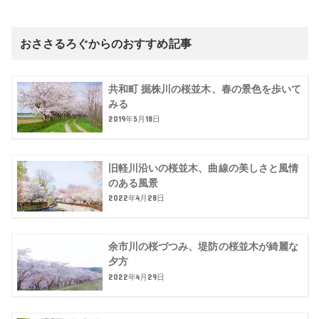
おささるろぐからのおすすめ記事
共和町 掘株川の桜並木、春の景色を歩いて
みる
2019年5月18日
旧軽川沿いの桜並木、曲線の美しさと風情
のある風景
2022年4月28日
余市川の桜づつみ、堤防の桜並木が綺麗な
夕方
2022年4月29日