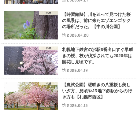
札幌
【時習館跡】川を辿って見つけた桜
の風景は、前に来たエゾエンゴサク
の場所だった。【中の川公園】
2026.04.20
札幌
札幌地下鉄宮の沢駅6番出口すぐ早咲
きの桜、枝が伐採されても2026年は
開花し見頃です。
2026.04.19
札幌
【農試公園】遅咲きの八重桜も美し
い夕方、見頃やJR地下鉄駅からの行
き方も【札幌市西区】
2026.04.13