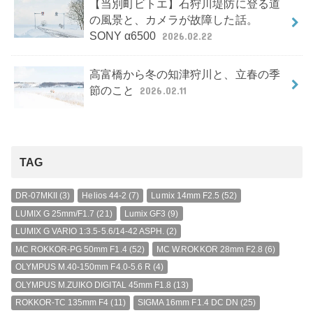
【当別町ビトエ】石狩川堤防に登る道
の風景と、カメラが故障した話。
SONY α6500
2026.02.22
高富橋から冬の知津狩川と、立春の季
節のこと
2026.02.11
TAG
DR-07MKII
(3)
Helios 44-2
(7)
Lumix 14mm F2.5
(52)
LUMIX G 25mm/F1.7
(21)
Lumix GF3
(9)
LUMIX G VARIO 1:3.5-5.6/14-42 ASPH.
(2)
MC ROKKOR-PG 50mm F1.4
(52)
MC W.ROKKOR 28mm F2.8
(6)
OLYMPUS M.40-150mm F4.0-5.6 R
(4)
OLYMPUS M.ZUIKO DIGITAL 45mm F1.8
(13)
ROKKOR-TC 135mm F4
(11)
SIGMA 16mm F1.4 DC DN
(25)