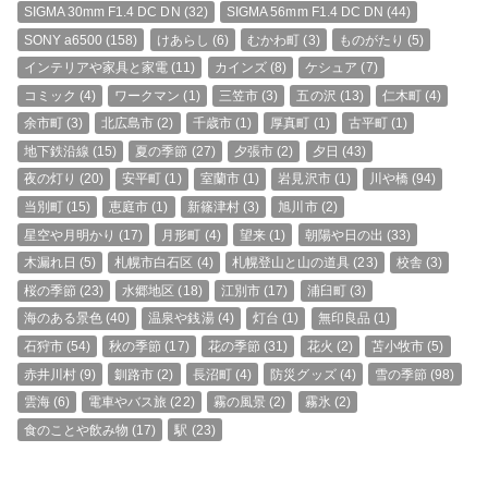
SIGMA 30mm F1.4 DC DN
(32)
SIGMA 56mm F1.4 DC DN
(44)
SONY a6500
(158)
けあらし
(6)
むかわ町
(3)
ものがたり
(5)
インテリアや家具と家電
(11)
カインズ
(8)
ケシュア
(7)
コミック
(4)
ワークマン
(1)
三笠市
(3)
五の沢
(13)
仁木町
(4)
余市町
(3)
北広島市
(2)
千歳市
(1)
厚真町
(1)
古平町
(1)
地下鉄沿線
(15)
夏の季節
(27)
夕張市
(2)
夕日
(43)
夜の灯り
(20)
安平町
(1)
室蘭市
(1)
岩見沢市
(1)
川や橋
(94)
当別町
(15)
恵庭市
(1)
新篠津村
(3)
旭川市
(2)
星空や月明かり
(17)
月形町
(4)
望来
(1)
朝陽や日の出
(33)
木漏れ日
(5)
札幌市白石区
(4)
札幌登山と山の道具
(23)
校舎
(3)
桜の季節
(23)
水郷地区
(18)
江別市
(17)
浦臼町
(3)
海のある景色
(40)
温泉や銭湯
(4)
灯台
(1)
無印良品
(1)
石狩市
(54)
秋の季節
(17)
花の季節
(31)
花火
(2)
苫小牧市
(5)
赤井川村
(9)
釧路市
(2)
長沼町
(4)
防災グッズ
(4)
雪の季節
(98)
雲海
(6)
電車やバス旅
(22)
霧の風景
(2)
霧氷
(2)
食のことや飲み物
(17)
駅
(23)