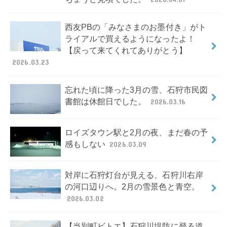
西友PBの「みなさまのお墨付き」がト
ライアルで買えるようになったよ！
【戻って来てくれてありがとう】
2026.03.23
忘れた頃に降った3月の雪、石狩市民図
書館は休館日でした。
2026.03.16
ロイズタウン駅と2月の夜、まだ春の予
感もしない
2026.03.09
対岸に石狩灯台が見える、石狩川右岸
の河口辺りへ。2月の雪景色と青空。
2026.03.02
【当別町ビトエ】石狩川堤防に登る道