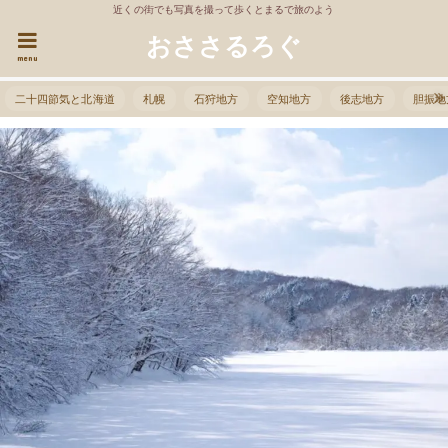
近くの街でも写真を撮って歩くとまるで旅のよう
おささるろぐ
menu
二十四節気と北海道
札幌
石狩地方
空知地方
後志地方
胆振地