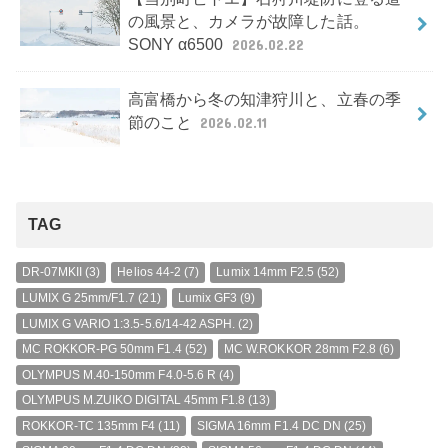
の風景と、カメラが故障した話。
SONY α6500
2026.02.22
高富橋から冬の知津狩川と、立春の季
節のこと
2026.02.11
TAG
DR-07MKII
(3)
Helios 44-2
(7)
Lumix 14mm F2.5
(52)
LUMIX G 25mm/F1.7
(21)
Lumix GF3
(9)
LUMIX G VARIO 1:3.5-5.6/14-42 ASPH.
(2)
MC ROKKOR-PG 50mm F1.4
(52)
MC W.ROKKOR 28mm F2.8
(6)
OLYMPUS M.40-150mm F4.0-5.6 R
(4)
OLYMPUS M.ZUIKO DIGITAL 45mm F1.8
(13)
ROKKOR-TC 135mm F4
(11)
SIGMA 16mm F1.4 DC DN
(25)