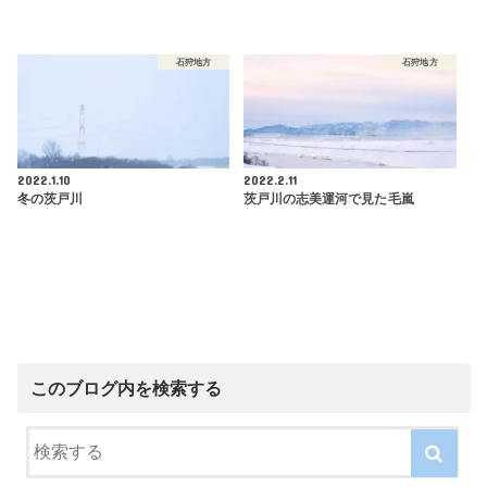
石狩地方
石狩地方
2022.1.10
2022.2.11
冬の茨戸川
茨戸川の志美運河で見た毛嵐
このブログ内を検索する