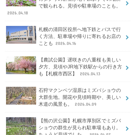
で観られる。見頃や駐車場のことも。
2026.04.18
札幌の清田区役所へ地下鉄とバスで行
く方法、駐車場や帰りに寄れるお店の
ことも
2026.04.16
【農試公園】遅咲きの八重桜も美しい
夕方、見頃やJR地下鉄駅からの行き方
も【札幌市西区】
2026.04.13
石狩マクンベツ湿原はミズバショウの
大群生地。開花や見頃時期や、美しい
木道の風景も。
2026.04.09
【熊の沢公園】札幌市厚別区でミズバ
ショウの群生が見られ駐車場もあり。
ちょうど見頃でした。
2026.04.07