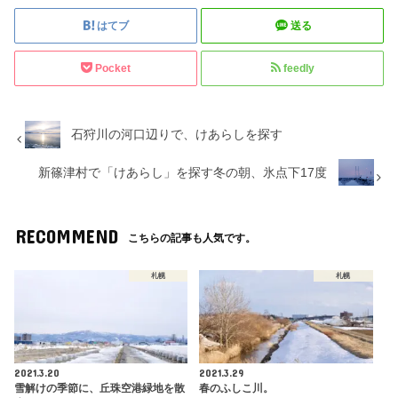
はてブ
送る
Pocket
feedly
石狩川の河口辺りで、けあらしを探す
新篠津村で「けあらし」を探す冬の朝、氷点下17度
RECOMMEND
こちらの記事も人気です。
札幌
札幌
2021.3.20
2021.3.29
雪解けの季節に、丘珠空港緑地を散
春のふしこ川。