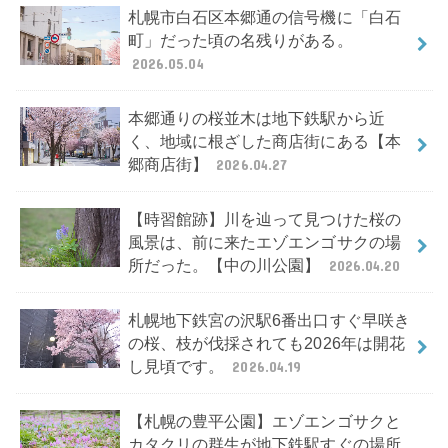
札幌市白石区本郷通の信号機に「白石
町」だった頃の名残りがある。
2026.05.04
本郷通りの桜並木は地下鉄駅から近
く、地域に根ざした商店街にある【本
郷商店街】
2026.04.27
【時習館跡】川を辿って見つけた桜の
風景は、前に来たエゾエンゴサクの場
所だった。【中の川公園】
2026.04.20
札幌地下鉄宮の沢駅6番出口すぐ早咲き
の桜、枝が伐採されても2026年は開花
し見頃です。
2026.04.19
【札幌の豊平公園】エゾエンゴサクと
カタクリの群生が地下鉄駅すぐの場所