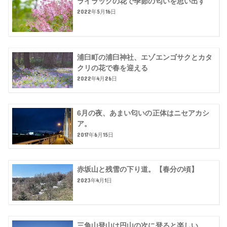
ライラックの花で季節の匂いを思い出す
2022年5月16日
浦臼町の浦臼神社、エゾエンゴサクとカタ
クリの花で春を迎える
2022年4月26日
6月の夜、あまい匂いの正体はニセアカシ
ア。
2017年6月15日
赤坂山と残雪の下り道。【春分の頃】
2023年4月1日
三角山登山は円山の次に登ると楽しい