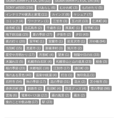
SIGMA 30mm F1.4 DC DN
(32)
SIGMA 56mm F1.4 DC DN
(44)
SONY a6500
(158)
けあらし
(6)
むかわ町
(3)
ものがたり
(5)
インテリアや家具と家電
(11)
カインズ
(8)
ケシュア
(7)
コミック
(4)
ワークマン
(1)
三笠市
(3)
五の沢
(13)
仁木町
(4)
余市町
(3)
北広島市
(2)
千歳市
(1)
厚真町
(1)
古平町
(1)
地下鉄沿線
(15)
夏の季節
(27)
夕張市
(2)
夕日
(43)
夜の灯り
(20)
安平町
(1)
室蘭市
(1)
岩見沢市
(1)
川や橋
(94)
当別町
(15)
恵庭市
(1)
新篠津村
(3)
旭川市
(2)
星空や月明かり
(17)
月形町
(4)
望来
(1)
朝陽や日の出
(33)
木漏れ日
(5)
札幌市白石区
(4)
札幌登山と山の道具
(23)
校舎
(3)
桜の季節
(23)
水郷地区
(18)
江別市
(17)
浦臼町
(3)
海のある景色
(40)
温泉や銭湯
(4)
灯台
(1)
無印良品
(1)
石狩市
(54)
秋の季節
(17)
花の季節
(31)
花火
(2)
苫小牧市
(5)
赤井川村
(9)
釧路市
(2)
長沼町
(4)
防災グッズ
(4)
雪の季節
(98)
雲海
(6)
電車やバス旅
(22)
霧の風景
(2)
霧氷
(2)
食のことや飲み物
(17)
駅
(23)