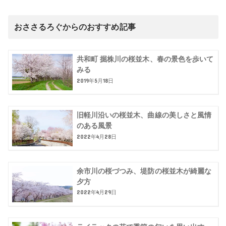
おささるろぐからのおすすめ記事
共和町 掘株川の桜並木、春の景色を歩いて
みる
2019年5月18日
旧軽川沿いの桜並木、曲線の美しさと風情
のある風景
2022年4月28日
余市川の桜づつみ、堤防の桜並木が綺麗な
夕方
2022年4月29日