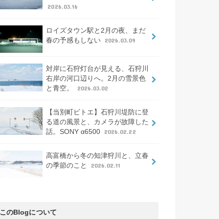
2026.03.16
ロイズタウン駅と2月の夜、まだ
春の予感もしない
2026.03.09
対岸に石狩灯台が見える、石狩川
右岸の河口辺りへ。2月の雪景色
と青空。
2026.03.02
【当別町ビトエ】石狩川堤防に登
る道の風景と、カメラが故障した
話。SONY α6500
2026.02.22
高富橋から冬の知津狩川と、立春
の季節のこと
2026.02.11
このBlogについて