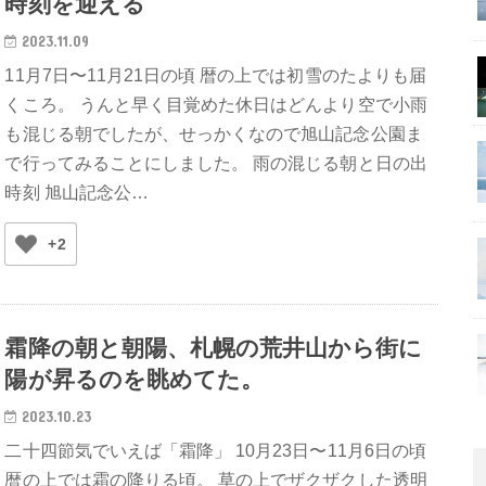
時刻を迎える
2023.11.09
11月7日〜11月21日の頃 暦の上では初雪のたよりも届
くころ。 うんと早く目覚めた休日はどんより空で小雨
も混じる朝でしたが、せっかくなので旭山記念公園ま
で行ってみることにしました。 雨の混じる朝と日の出
時刻 旭山記念公…
+2
霜降の朝と朝陽、札幌の荒井山から街に
陽が昇るのを眺めてた。
2023.10.23
二十四節気でいえば「霜降」 10月23日〜11月6日の頃
暦の上では霜の降りる頃。 草の上でザクザクした透明