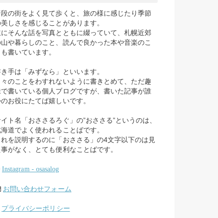
普段の街をよく見て歩くと、旅の様に感じたり季節
の美しさを感じることがあります。
主にそんな話を写真とともに綴っていて、札幌近郊
の山や暮らしのこと、読んで良かった本や音楽のこ
とも書いています。
書き手は「みずなら」といいます。
日々のことをわすれないように書きとめて、ただ趣
味で書いている個人ブログですが、書いた記事が誰
かのお役にたてば嬉しいです。
サイト名「おささるろぐ」の”おささる”というのは、
北海道でよく使われることばです。
これを説明するのに「おささる」の4文字以下のは見
た事がなく、とても便利なことばです。
Instagram - osasalog
お問い合わせフォーム
プライバシーポリシー