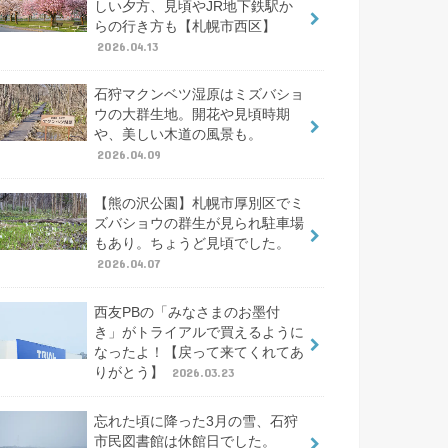
しい夕方、見頃やJR地下鉄駅か
らの行き方も【札幌市西区】
2026.04.13
石狩マクンベツ湿原はミズバショ
ウの大群生地。開花や見頃時期
や、美しい木道の風景も。
2026.04.09
【熊の沢公園】札幌市厚別区でミ
ズバショウの群生が見られ駐車場
もあり。ちょうど見頃でした。
2026.04.07
西友PBの「みなさまのお墨付
き」がトライアルで買えるように
なったよ！【戻って来てくれてあ
りがとう】
2026.03.23
忘れた頃に降った3月の雪、石狩
市民図書館は休館日でした。