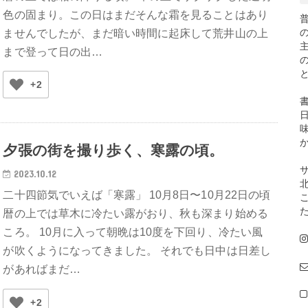
色の固まり。この日はまだそんな霜を見ることはあり
ませんでしたが、まだ暗い時間に起床して荒井山の上
まで登って日の出…
+2
夕張の街を撮り歩く、寒露の頃。
2023.10.12
二十四節気でいえば「寒露」 10月8日〜10月22日の頃
暦の上では草木に冷たい露がおり、秋も深まり始める
ころ。 10月に入って朝晩は10度を下回り、冷たい風
が吹くようになってきました。 それでも日中は日差し
があればまだ…
+2