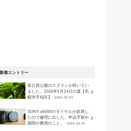
新着エントリー
富丘西公園のスズランが咲いてい
ました。2026年5月24日の週【札
幌市手稲区】
2026.05.25
SONY α6500のダイヤルが故障し
たので修理に出した。申込手順や
期間や費用のこと。
2026.05.21