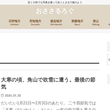
近くの街でも写真を撮って歩くとまるで旅のよう
おささるろぐ
石狩地方
空知地方
後志地方
胆振地方
登山
Ishikari
Sorachi
Shiribeshi
Iburi
Hiking
A
大寒の頃、角山で吹雪に遭う。最後の節
気
2024.01.30
だいたい1月21日〜2月3日のあたり。 二十四節気では
「大寒（だいかん）」といい、一年の中で最も寒さの