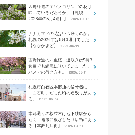
西野緑道のエゾノコリンゴの花は
咲いているだろうか。【札幌
2026年の5月4週目】
2026.05.18
ナナカマドの花はいつ咲くのか。
札幌の2026年は5月3週目でした
【ななかまど】
2026.05.14
西野緑道の八重桜、遅咲きは5月3
週目でも綺麗に咲いていました。
バスでの行き方も。
2026.05.11
札幌市白石区本郷通の信号機に
「白石町」だった頃の名残りがあ
る。
2026.05.04
本郷通りの桜並木は地下鉄駅から
近く、地域に根ざした商店街にあ
る【本郷商店街】
2026.04.27