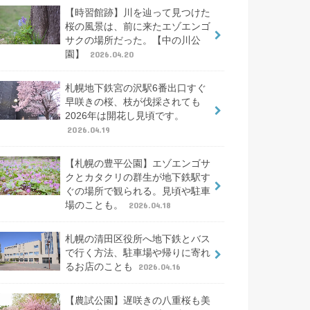
【時習館跡】川を辿って見つけた
桜の風景は、前に来たエゾエンゴ
サクの場所だった。【中の川公
園】
2026.04.20
札幌地下鉄宮の沢駅6番出口すぐ
早咲きの桜、枝が伐採されても
2026年は開花し見頃です。
2026.04.19
【札幌の豊平公園】エゾエンゴサ
クとカタクリの群生が地下鉄駅す
ぐの場所で観られる。見頃や駐車
場のことも。
2026.04.18
札幌の清田区役所へ地下鉄とバス
で行く方法、駐車場や帰りに寄れ
るお店のことも
2026.04.16
【農試公園】遅咲きの八重桜も美