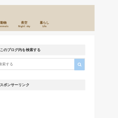
動物
夜空
暮らし
nimals
Night sky
Life
本のこと
カメラのこと
お店のこと
このブログ内を検索する
スポンサーリンク