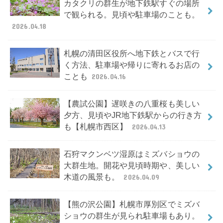
カタクリの群生が地下鉄駅すぐの場所
で観られる。見頃や駐車場のことも。
2026.04.18
札幌の清田区役所へ地下鉄とバスで行
く方法、駐車場や帰りに寄れるお店の
ことも
2026.04.16
【農試公園】遅咲きの八重桜も美しい
夕方、見頃やJR地下鉄駅からの行き方
も【札幌市西区】
2026.04.13
石狩マクンベツ湿原はミズバショウの
大群生地。開花や見頃時期や、美しい
木道の風景も。
2026.04.09
【熊の沢公園】札幌市厚別区でミズバ
ショウの群生が見られ駐車場もあり。