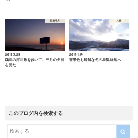
胆振地方
札幌
2018.3.25
2019.1.19
鵡川の河川敷を歩いて、三月の夕日
雪景色も綺麗な冬の星観緑地へ
を見た
このブログ内を検索する