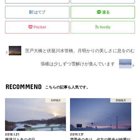
はてブ
送る
Pocket
feedly
茨戸大橋と伏籠川水管橋、月明かりの美しさに息をのむ
張碓は少しずつ雪解けが進んでいます
RECOMMEND
こちらの記事も人気です。
石狩地方
空知地方
2018.1.21
2019.1.17
篠津川と冬の夕日
雪景色の冬は、夕方の茜色が綺麗だ