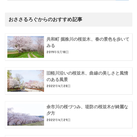
おささるろぐからのおすすめ記事
共和町 掘株川の桜並木、春の景色を歩いて
みる
2019年5月18日
旧軽川沿いの桜並木、曲線の美しさと風情
のある風景
2022年4月28日
余市川の桜づつみ、堤防の桜並木が綺麗な
夕方
2022年4月29日