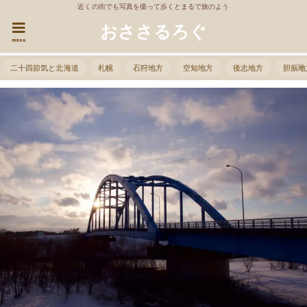
近くの街でも写真を撮って歩くとまるで旅のよう
おささるろぐ
menu
二十四節気と北海道
札幌
石狩地方
空知地方
後志地方
胆振地