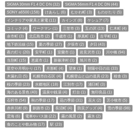
SIGMA 30mm F1.4 DC DN
(32)
SIGMA 56mm F1.4 DC DN
(44)
SONY a6500
(158)
けあらし
(6)
むかわ町
(3)
ものがたり
(5)
インテリアや家具と家電
(11)
カインズ
(8)
ケシュア
(7)
コミック
(4)
ワークマン
(1)
三笠市
(3)
五の沢
(13)
仁木町
(4)
余市町
(3)
北広島市
(2)
千歳市
(1)
厚真町
(1)
古平町
(1)
地下鉄沿線
(15)
夏の季節
(27)
夕張市
(2)
夕日
(43)
夜の灯り
(20)
安平町
(1)
室蘭市
(1)
岩見沢市
(1)
川や橋
(94)
当別町
(15)
恵庭市
(1)
新篠津村
(3)
旭川市
(2)
星空や月明かり
(17)
月形町
(4)
望来
(1)
朝陽や日の出
(33)
木漏れ日
(5)
札幌市白石区
(4)
札幌登山と山の道具
(23)
校舎
(3)
桜の季節
(23)
水郷地区
(18)
江別市
(17)
浦臼町
(3)
海のある景色
(40)
温泉や銭湯
(4)
灯台
(1)
無印良品
(1)
石狩市
(54)
秋の季節
(17)
花の季節
(31)
花火
(2)
苫小牧市
(5)
赤井川村
(9)
釧路市
(2)
長沼町
(4)
防災グッズ
(4)
雪の季節
(98)
雲海
(6)
電車やバス旅
(22)
霧の風景
(2)
霧氷
(2)
食のことや飲み物
(17)
駅
(23)