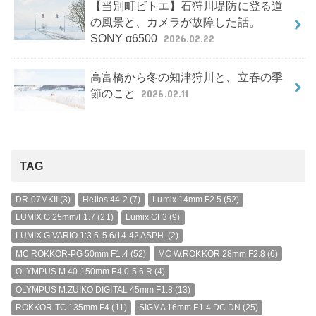
【当別町ビトエ】石狩川堤防に登る道
の風景と、カメラが故障した話。
SONY α6500
2026.02.22
高富橋から冬の知津狩川と、立春の季
節のこと
2026.02.11
TAG
DR-07MKII
(3)
Helios 44-2
(7)
Lumix 14mm F2.5
(52)
LUMIX G 25mm/F1.7
(21)
Lumix GF3
(9)
LUMIX G VARIO 1:3.5-5.6/14-42 ASPH.
(2)
MC ROKKOR-PG 50mm F1.4
(52)
MC W.ROKKOR 28mm F2.8
(6)
OLYMPUS M.40-150mm F4.0-5.6 R
(4)
OLYMPUS M.ZUIKO DIGITAL 45mm F1.8
(13)
ROKKOR-TC 135mm F4
(11)
SIGMA 16mm F1.4 DC DN
(25)