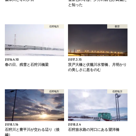
と知った
石狩地方
夜空
2016.4.10
2017.3.15
春の日、残雪と石狩川橋梁
茨戸大橋と伏籠川水管橋、月明かり
の美しさに息をのむ
石狩地方
石狩地方
2018.1.16
2018.2.4
石狩川と豊平川が交わる辺り（後
石狩放水路の河口にある望洋橋
編）