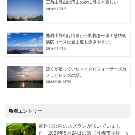
三角山登山は円山の次に登ると楽しい
2016年9月3日
藻岩山登山は山頂から札幌を一望！慈啓会
病院コースは登山道も歩きやすい。
2016年9月5日
ぼくが使っていたマイクロフォーサーズカ
メラとレンズの話。
2022年10月27日
新着エントリー
富丘西公園のスズランが咲いていまし
た。2026年5月24日の週【札幌市手稲