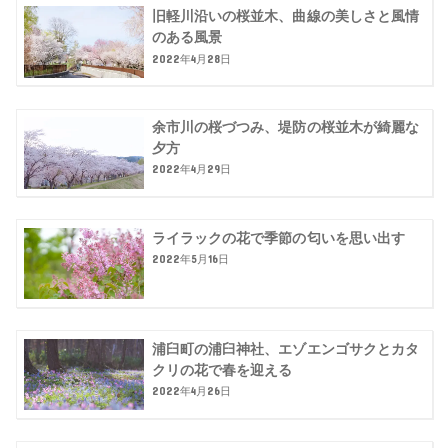
旧軽川沿いの桜並木、曲線の美しさと風情
のある風景
2022年4月28日
余市川の桜づつみ、堤防の桜並木が綺麗な
夕方
2022年4月29日
ライラックの花で季節の匂いを思い出す
2022年5月16日
浦臼町の浦臼神社、エゾエンゴサクとカタ
クリの花で春を迎える
2022年4月26日