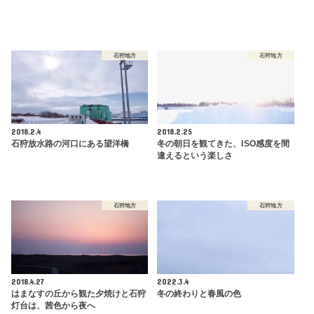
石狩地方
石狩地方
2018.2.4
2018.2.25
石狩放水路の河口にある望洋橋
冬の朝日を観てきた、ISO感度を間
違えるという楽しさ
石狩地方
石狩地方
2018.4.27
2022.3.4
はまなすの丘から観た夕焼けと石狩
冬の終わりと春風の色
灯台は、茜色から夜へ