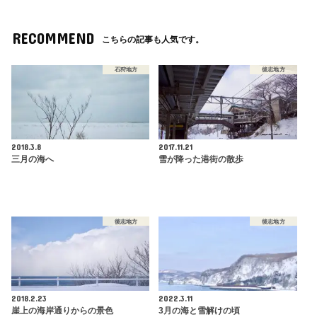
RECOMMEND
こちらの記事も人気です。
石狩地方
後志地方
2018.3.8
2017.11.21
三月の海へ
雪が降った港街の散歩
後志地方
後志地方
2018.2.23
2022.3.11
崖上の海岸通りからの景色
3月の海と雪解けの頃