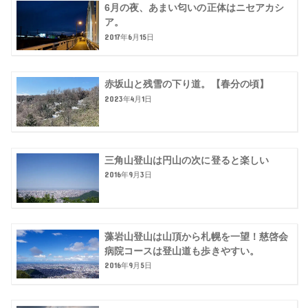
6月の夜、あまい匂いの正体はニセアカシ
ア。
2017年6月15日
赤坂山と残雪の下り道。【春分の頃】
2023年4月1日
三角山登山は円山の次に登ると楽しい
2016年9月3日
藻岩山登山は山頂から札幌を一望！慈啓会
病院コースは登山道も歩きやすい。
2016年9月5日