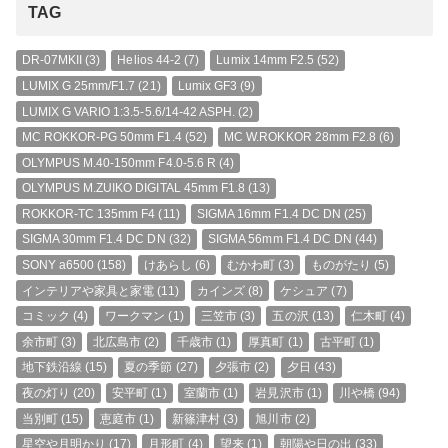
TAG
DR-07MKII
(3)
Helios 44-2
(7)
Lumix 14mm F2.5
(52)
LUMIX G 25mm/F1.7
(21)
Lumix GF3
(9)
LUMIX G VARIO 1:3.5-5.6/14-42 ASPH.
(2)
MC ROKKOR-PG 50mm F1.4
(52)
MC W.ROKKOR 28mm F2.8
(6)
OLYMPUS M.40-150mm F4.0-5.6 R
(4)
OLYMPUS M.ZUIKO DIGITAL 45mm F1.8
(13)
ROKKOR-TC 135mm F4
(11)
SIGMA 16mm F1.4 DC DN
(25)
SIGMA 30mm F1.4 DC DN
(32)
SIGMA 56mm F1.4 DC DN
(44)
SONY a6500
(158)
けあらし
(6)
むかわ町
(3)
ものがたり
(5)
インテリアや家具と家電
(11)
カインズ
(8)
ケシュア
(7)
コミック
(4)
ワークマン
(1)
三笠市
(3)
五の沢
(13)
仁木町
(4)
余市町
(3)
北広島市
(2)
千歳市
(1)
厚真町
(1)
古平町
(1)
地下鉄沿線
(15)
夏の季節
(27)
夕張市
(2)
夕日
(43)
夜の灯り
(20)
安平町
(1)
室蘭市
(1)
岩見沢市
(1)
川や橋
(94)
当別町
(15)
恵庭市
(1)
新篠津村
(3)
旭川市
(2)
星空や月明かり
(17)
月形町
(4)
望来
(1)
朝陽や日の出
(33)