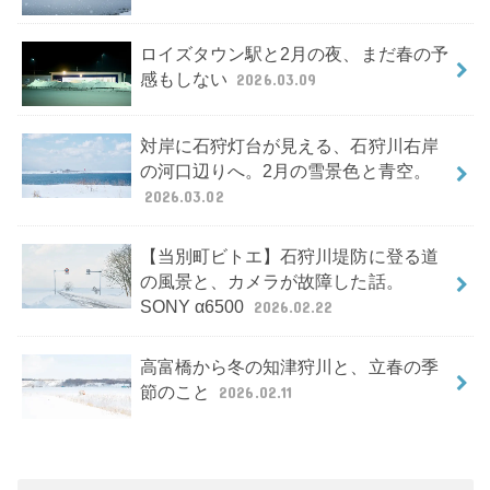
ロイズタウン駅と2月の夜、まだ春の予
感もしない
2026.03.09
対岸に石狩灯台が見える、石狩川右岸
の河口辺りへ。2月の雪景色と青空。
2026.03.02
【当別町ビトエ】石狩川堤防に登る道
の風景と、カメラが故障した話。
SONY α6500
2026.02.22
高富橋から冬の知津狩川と、立春の季
節のこと
2026.02.11