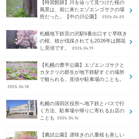
【時習館跡】川を辿って見つけた桜の
風景は、前に来たエゾエンゴサクの場
所だった。【中の川公園】
2026.04.20
札幌地下鉄宮の沢駅6番出口すぐ早咲き
の桜、枝が伐採されても2026年は開花
し見頃です。
2026.04.19
【札幌の豊平公園】エゾエンゴサクと
カタクリの群生が地下鉄駅すぐの場所
で観られる。見頃や駐車場のことも。
2026.04.18
札幌の清田区役所へ地下鉄とバスで行
く方法、駐車場や帰りに寄れるお店の
ことも
2026.04.16
【農試公園】遅咲きの八重桜も美しい