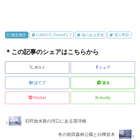
後志地方
LUMIX G 25mm/F1.7
海のある景色
雪の季節
＊この記事のシェアはこちらから
ポスト
シェア
はてブ
送る
Pocket
feedly
石狩放水路の河口にある望洋橋
冬の前田森林公園と白樺並木