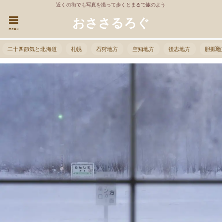
近くの街でも写真を撮って歩くとまるで旅のよう
おささるろぐ
menu
二十四節気と北海道
札幌
石狩地方
空知地方
後志地方
胆振地