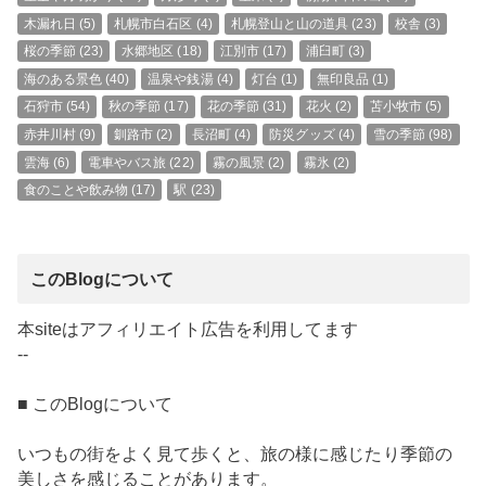
木漏れ日
(5)
札幌市白石区
(4)
札幌登山と山の道具
(23)
校舎
(3)
桜の季節
(23)
水郷地区
(18)
江別市
(17)
浦臼町
(3)
海のある景色
(40)
温泉や銭湯
(4)
灯台
(1)
無印良品
(1)
石狩市
(54)
秋の季節
(17)
花の季節
(31)
花火
(2)
苫小牧市
(5)
赤井川村
(9)
釧路市
(2)
長沼町
(4)
防災グッズ
(4)
雪の季節
(98)
雲海
(6)
電車やバス旅
(22)
霧の風景
(2)
霧氷
(2)
食のことや飲み物
(17)
駅
(23)
このBlogについて
本siteはアフィリエイト広告を利用してます
--
■ このBlogについて
いつもの街をよく見て歩くと、旅の様に感じたり季節の
美しさを感じることがあります。