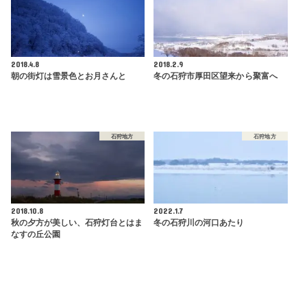
2018.4.8
2018.2.9
朝の街灯は雪景色とお月さんと
冬の石狩市厚田区望来から聚富へ
石狩地方
石狩地方
2018.10.8
2022.1.7
秋の夕方が美しい、石狩灯台とはま
冬の石狩川の河口あたり
なすの丘公園