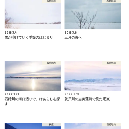
石狩地方
石狩地方
2018.3.4
2018.3.8
雪が溶けていく季節のはじまり
三月の海へ
石狩地方
石狩地方
2022.1.21
2022.2.11
石狩川の河口辺りで、けあらしを探
茨戸川の志美運河で見た毛嵐
す
夜空
石狩地方