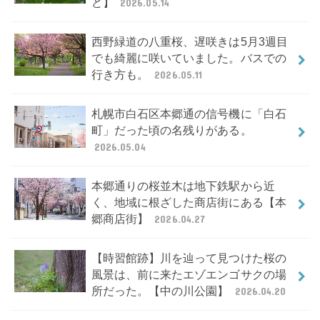
ど】
2026.05.14
西野緑道の八重桜、遅咲きは5月3週目
でも綺麗に咲いていました。バスでの
行き方も。
2026.05.11
札幌市白石区本郷通の信号機に「白石
町」だった頃の名残りがある。
2026.05.04
本郷通りの桜並木は地下鉄駅から近
く、地域に根ざした商店街にある【本
郷商店街】
2026.04.27
【時習館跡】川を辿って見つけた桜の
風景は、前に来たエゾエンゴサクの場
所だった。【中の川公園】
2026.04.20