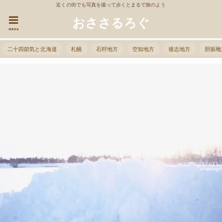
近くの街でも写真を撮って歩くとまるで旅のよう
おささるろぐ
menu
二十四節気と北海道
札幌
石狩地方
空知地方
後志地方
胆振地