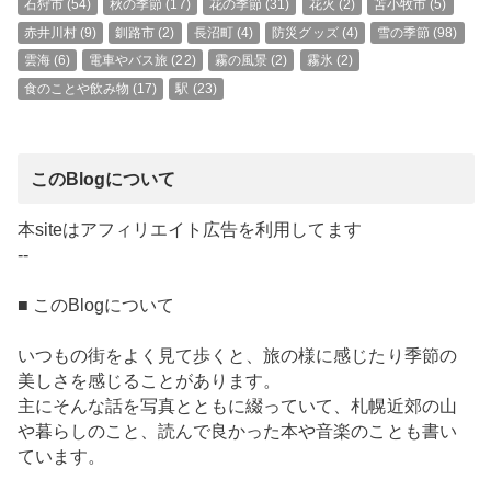
石狩市
(54)
秋の季節
(17)
花の季節
(31)
花火
(2)
苫小牧市
(5)
赤井川村
(9)
釧路市
(2)
長沼町
(4)
防災グッズ
(4)
雪の季節
(98)
雲海
(6)
電車やバス旅
(22)
霧の風景
(2)
霧氷
(2)
食のことや飲み物
(17)
駅
(23)
このBlogについて
本siteはアフィリエイト広告を利用してます
--
■ このBlogについて
いつもの街をよく見て歩くと、旅の様に感じたり季節の
美しさを感じることがあります。
主にそんな話を写真とともに綴っていて、札幌近郊の山
や暮らしのこと、読んで良かった本や音楽のことも書い
ています。