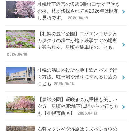
札幌地下鉄宮の沢駅6番出口すぐ早咲き
の桜、枝が伐採されても2026年は開花
し見頃です。
2026.04.19
【札幌の豊平公園】エゾエンゴサクと
カタクリの群生が地下鉄駅すぐの場所
で観られる。見頃や駐車場のことも。
2026.04.18
札幌の清田区役所へ地下鉄とバスで行
く方法、駐車場や帰りに寄れるお店の
ことも
2026.04.16
【農試公園】遅咲きの八重桜も美しい
夕方、見頃やJR地下鉄駅からの行き方
も【札幌市西区】
2026.04.13
石狩マクンベツ湿原はミズバショウの