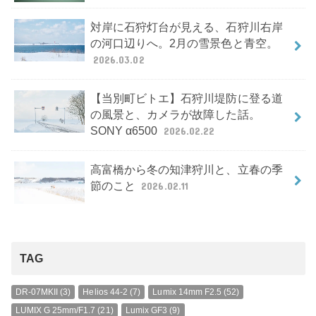
対岸に石狩灯台が見える、石狩川右岸
の河口辺りへ。2月の雪景色と青空。
2026.03.02
【当別町ビトエ】石狩川堤防に登る道
の風景と、カメラが故障した話。
SONY α6500
2026.02.22
高富橋から冬の知津狩川と、立春の季
節のこと
2026.02.11
TAG
DR-07MKII
(3)
Helios 44-2
(7)
Lumix 14mm F2.5
(52)
LUMIX G 25mm/F1.7
(21)
Lumix GF3
(9)