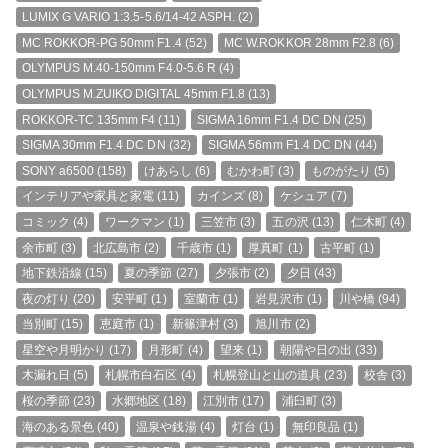
LUMIX G VARIO 1:3.5-5.6/14-42 ASPH.
(2)
MC ROKKOR-PG 50mm F1.4
(52)
MC W.ROKKOR 28mm F2.8
(6)
OLYMPUS M.40-150mm F4.0-5.6 R
(4)
OLYMPUS M.ZUIKO DIGITAL 45mm F1.8
(13)
ROKKOR-TC 135mm F4
(11)
SIGMA 16mm F1.4 DC DN
(25)
SIGMA 30mm F1.4 DC DN
(32)
SIGMA 56mm F1.4 DC DN
(44)
SONY a6500
(158)
けあらし
(6)
むかわ町
(3)
ものがたり
(5)
インテリアや家具と家電
(11)
カインズ
(8)
ケシュア
(7)
コミック
(4)
ワークマン
(1)
三笠市
(3)
五の沢
(13)
仁木町
(4)
余市町
(3)
北広島市
(2)
千歳市
(1)
厚真町
(1)
古平町
(1)
地下鉄沿線
(15)
夏の季節
(27)
夕張市
(2)
夕日
(43)
夜の灯り
(20)
安平町
(1)
室蘭市
(1)
岩見沢市
(1)
川や橋
(94)
当別町
(15)
恵庭市
(1)
新篠津村
(3)
旭川市
(2)
星空や月明かり
(17)
月形町
(4)
望来
(1)
朝陽や日の出
(33)
木漏れ日
(5)
札幌市白石区
(4)
札幌登山と山の道具
(23)
校舎
(3)
桜の季節
(23)
水郷地区
(18)
江別市
(17)
浦臼町
(3)
海のある景色
(40)
温泉や銭湯
(4)
灯台
(1)
無印良品
(1)