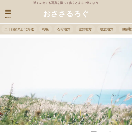
近くの街でも写真を撮って歩くとまるで旅のよう
おささるろぐ
menu
二十四節気と北海道
札幌
石狩地方
空知地方
後志地方
胆振地