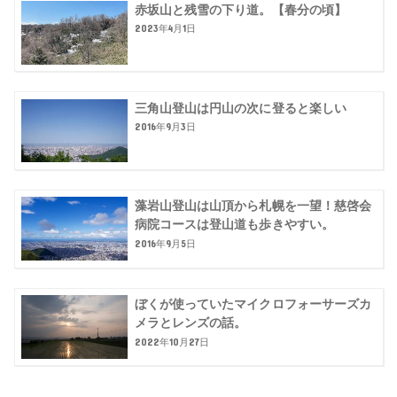
赤坂山と残雪の下り道。【春分の頃】
2023年4月1日
三角山登山は円山の次に登ると楽しい
2016年9月3日
藻岩山登山は山頂から札幌を一望！慈啓会
病院コースは登山道も歩きやすい。
2016年9月5日
ぼくが使っていたマイクロフォーサーズカ
メラとレンズの話。
2022年10月27日