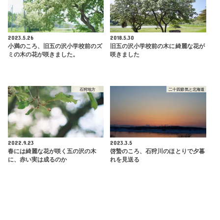
2023.5.26
2018.5.30
小満のころ、旧五の沢小学校前のズ
旧五の沢小学校前の木に綺麗な花が
ミの木の花が咲きました。
咲きました
石狩地方
二十四節気と北海道
2022.9.23
2023.3.5
春には綺麗な花が咲く五の沢の木
啓蟄のころ、石狩川のほとりで夕暮
に、赤い実は成るのか
れを見送る