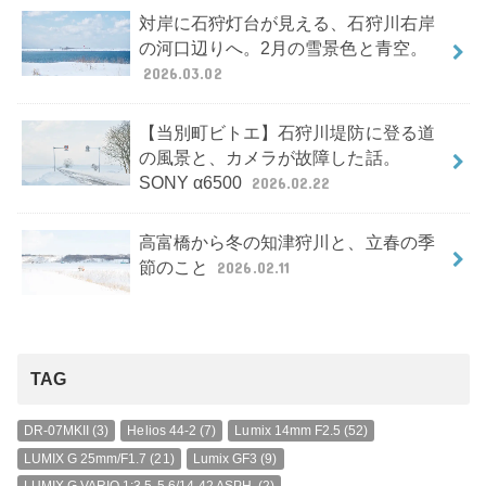
対岸に石狩灯台が見える、石狩川右岸
の河口辺りへ。2月の雪景色と青空。
2026.03.02
【当別町ビトエ】石狩川堤防に登る道
の風景と、カメラが故障した話。
SONY α6500
2026.02.22
高富橋から冬の知津狩川と、立春の季
節のこと
2026.02.11
TAG
DR-07MKII
(3)
Helios 44-2
(7)
Lumix 14mm F2.5
(52)
LUMIX G 25mm/F1.7
(21)
Lumix GF3
(9)