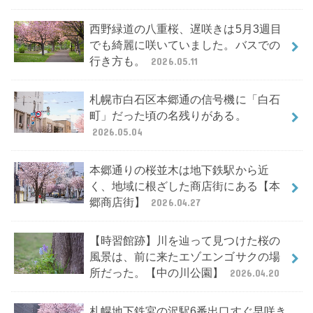
西野緑道の八重桜、遅咲きは5月3週目
でも綺麗に咲いていました。バスでの
行き方も。
2026.05.11
札幌市白石区本郷通の信号機に「白石
町」だった頃の名残りがある。
2026.05.04
本郷通りの桜並木は地下鉄駅から近
く、地域に根ざした商店街にある【本
郷商店街】
2026.04.27
【時習館跡】川を辿って見つけた桜の
風景は、前に来たエゾエンゴサクの場
所だった。【中の川公園】
2026.04.20
札幌地下鉄宮の沢駅6番出口すぐ早咲き