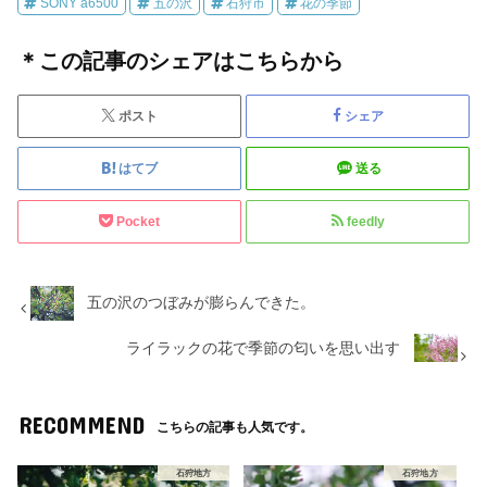
SONY a6500
五の沢
石狩市
花の季節
＊この記事のシェアはこちらから
ポスト
シェア
はてブ
送る
Pocket
feedly
五の沢のつぼみが膨らんできた。
ライラックの花で季節の匂いを思い出す
RECOMMEND
こちらの記事も人気です。
石狩地方
石狩地方