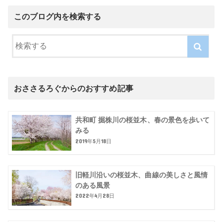
このブログ内を検索する
おささるろぐからのおすすめ記事
共和町 掘株川の桜並木、春の景色を歩いて
みる
2019年5月18日
旧軽川沿いの桜並木、曲線の美しさと風情
のある風景
2022年4月28日