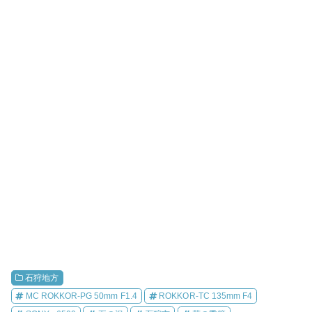
石狩地方
MC ROKKOR-PG 50mm F1.4
ROKKOR-TC 135mm F4