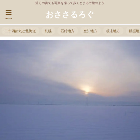
近くの街でも写真を撮って歩くとまるで旅のよう
おささるろぐ
menu
二十四節気と北海道
札幌
石狩地方
空知地方
後志地方
胆振地