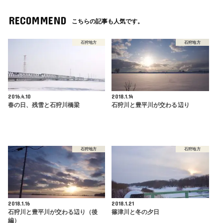
RECOMMEND
こちらの記事も人気です。
石狩地方
石狩地方
2016.4.10
2018.1.14
春の日、残雪と石狩川橋梁
石狩川と豊平川が交わる辺り
石狩地方
石狩地方
2018.1.16
2018.1.21
石狩川と豊平川が交わる辺り（後
篠津川と冬の夕日
編）