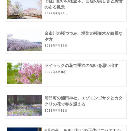
旧軽川沿いの桜並木、曲線の美しさと風情
のある風景
2022年4月28日
余市川の桜づつみ、堤防の桜並木が綺麗な
夕方
2022年4月29日
ライラックの花で季節の匂いを思い出す
2022年5月16日
浦臼町の浦臼神社、エゾエンゴサクとカタ
クリの花で春を迎える
2022年4月26日
6月の夜、あまい匂いの正体はニセアカシ