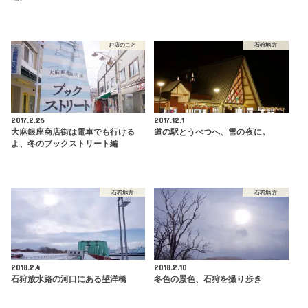
お店のこと
石狩地方
2017.2.25
2017.12.1
大麻銀座商店街は電車でも行ける
道の駅とうべつへ、雪の夜に。
よ、冬のブックストリート編
石狩地方
石狩地方
2018.2.4
2018.2.10
石狩放水路の河口にある望洋橋
冬色の景色、石狩を撮り歩き