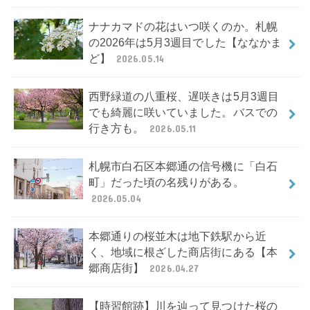
ナナカマドの花はいつ咲くのか。札幌
の2026年は5月3週目でした【ななかま
ど】
2026.05.14
西野緑道の八重桜、遅咲きは5月3週目
でも綺麗に咲いていました。バスでの
行き方も。
2026.05.11
札幌市白石区本郷通の信号機に「白石
町」だった頃の名残りがある。
2026.05.04
本郷通りの桜並木は地下鉄駅から近
く、地域に根ざした商店街にある【本
郷商店街】
2026.04.27
【時習館跡】川を辿って見つけた桜の