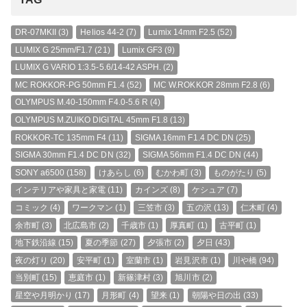
DR-07MKII
(3)
Helios 44-2
(7)
Lumix 14mm F2.5
(52)
LUMIX G 25mm/F1.7
(21)
Lumix GF3
(9)
LUMIX G VARIO 1:3.5-5.6/14-42 ASPH.
(2)
MC ROKKOR-PG 50mm F1.4
(52)
MC W.ROKKOR 28mm F2.8
(6)
OLYMPUS M.40-150mm F4.0-5.6 R
(4)
OLYMPUS M.ZUIKO DIGITAL 45mm F1.8
(13)
ROKKOR-TC 135mm F4
(11)
SIGMA 16mm F1.4 DC DN
(25)
SIGMA 30mm F1.4 DC DN
(32)
SIGMA 56mm F1.4 DC DN
(44)
SONY a6500
(158)
けあらし
(6)
むかわ町
(3)
ものがたり
(5)
インテリアや家具と家電
(11)
カインズ
(8)
ケシュア
(7)
コミック
(4)
ワークマン
(1)
三笠市
(3)
五の沢
(13)
仁木町
(4)
余市町
(3)
北広島市
(2)
千歳市
(1)
厚真町
(1)
古平町
(1)
地下鉄沿線
(15)
夏の季節
(27)
夕張市
(2)
夕日
(43)
夜の灯り
(20)
安平町
(1)
室蘭市
(1)
岩見沢市
(1)
川や橋
(94)
当別町
(15)
恵庭市
(1)
新篠津村
(3)
旭川市
(2)
星空や月明かり
(17)
月形町
(4)
望来
(1)
朝陽や日の出
(33)