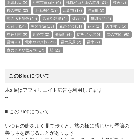
木漏れ日
(5)
札幌市白石区
(4)
札幌登山と山の道具
(23)
校舎
(3)
桜の季節
(23)
水郷地区
(18)
江別市
(17)
浦臼町
(3)
海のある景色
(40)
温泉や銭湯
(4)
灯台
(1)
無印良品
(1)
石狩市
(54)
秋の季節
(17)
花の季節
(31)
花火
(2)
苫小牧市
(5)
赤井川村
(9)
釧路市
(2)
長沼町
(4)
防災グッズ
(4)
雪の季節
(98)
雲海
(6)
電車やバス旅
(22)
霧の風景
(2)
霧氷
(2)
食のことや飲み物
(17)
駅
(23)
このBlogについて
本siteはアフィリエイト広告を利用してます
--
■ このBlogについて
いつもの街をよく見て歩くと、旅の様に感じたり季節の
美しさを感じることがあります。