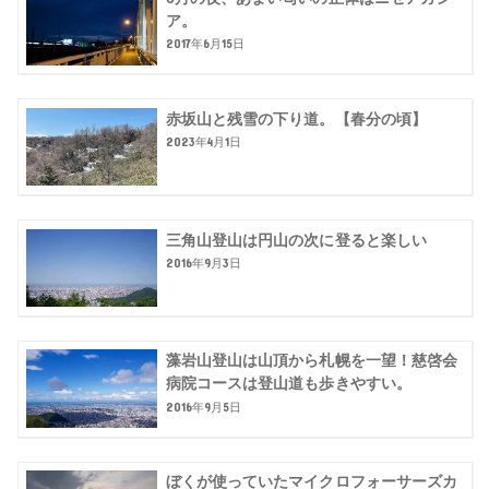
ア。
2017年6月15日
赤坂山と残雪の下り道。【春分の頃】
2023年4月1日
三角山登山は円山の次に登ると楽しい
2016年9月3日
藻岩山登山は山頂から札幌を一望！慈啓会
病院コースは登山道も歩きやすい。
2016年9月5日
ぼくが使っていたマイクロフォーサーズカ