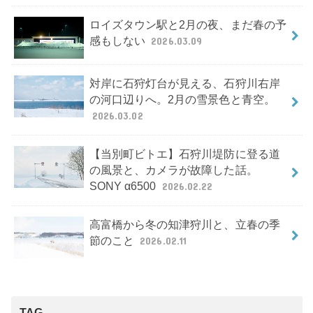
ロイズタウン駅と2月の夜、まだ春の予
感もしない
2026.03.09
対岸に石狩灯台が見える、石狩川右岸
の河口辺りへ。2月の雪景色と青空。
2026.03.02
【当別町ビトエ】石狩川堤防に登る道
の風景と、カメラが故障した話。
SONY α6500
2026.02.22
高富橋から冬の知津狩川と、立春の季
節のこと
2026.02.11
TAG