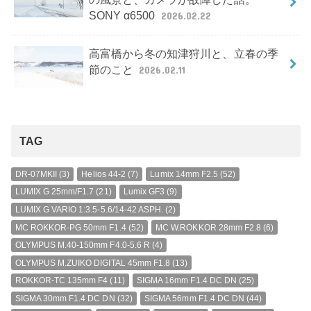
SONY α6500
2026.02.22
高富橋から冬の知津狩川と、立春の季
節のこと
2026.02.11
TAG
DR-07MKII
(3)
Helios 44-2
(7)
Lumix 14mm F2.5
(52)
LUMIX G 25mm/F1.7
(21)
Lumix GF3
(9)
LUMIX G VARIO 1:3.5-5.6/14-42 ASPH.
(2)
MC ROKKOR-PG 50mm F1.4
(52)
MC W.ROKKOR 28mm F2.8
(6)
OLYMPUS M.40-150mm F4.0-5.6 R
(4)
OLYMPUS M.ZUIKO DIGITAL 45mm F1.8
(13)
ROKKOR-TC 135mm F4
(11)
SIGMA 16mm F1.4 DC DN
(25)
SIGMA 30mm F1.4 DC DN
(32)
SIGMA 56mm F1.4 DC DN
(44)