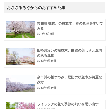
おささるろぐからのおすすめ記事
共和町 掘株川の桜並木、春の景色を歩いて
みる
2019年5月18日
旧軽川沿いの桜並木、曲線の美しさと風情
のある風景
2022年4月28日
余市川の桜づつみ、堤防の桜並木が綺麗な
夕方
2022年4月29日
ライラックの花で季節の匂いを思い出す