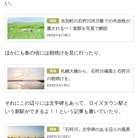
い。
当別町の石狩川河川敷での羊放牧が
癒される〜！道順を写真で解説
2022年6月16日
ほかにも春の頃には朝焼けを見に行ったり。
札幌大橋から、石狩川橋梁と石狩川
の朝焼けを。
2022年4月15日
それにこの辺りには文学碑もあって、ロイズタウン駅と
いう新駅ができるよ！！という記事も書いていたり。
「石狩川」文学碑のある辺りの風景
2021年5月22日