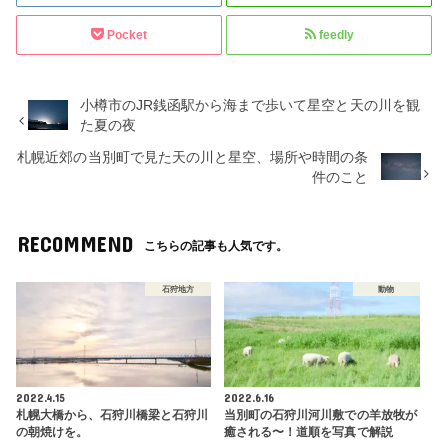
Pocket
feedly
小樽市のJR銭函駅から海まで歩いて星空と天の川を観
た夏の夜
札幌近郊の当別町で見た天の川と星空、場所や時間の条
件のこと
RECOMMEND
こちらの記事も人気です。
石狩地方
動物
2022.4.15
2022.6.16
札幌大橋から、石狩川橋梁と石狩川
当別町の石狩川河川敷での羊放牧が
の朝焼けを。
癒される〜！道順を写真で解説