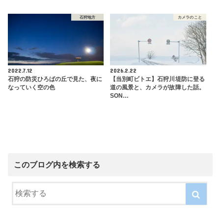
石狩地方
カメラのこと
2022.7.12
2026.2.22
石狩の防災ひろばの丘で見た、夜に
【当別町ビトエ】石狩川堤防に登る
なっていく空の色
道の風景と、カメラが故障した話。
SON…
このブログ内を検索する