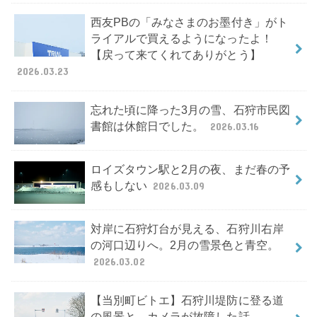
西友PBの「みなさまのお墨付き」がト
ライアルで買えるようになったよ！
【戻って来てくれてありがとう】
2026.03.23
忘れた頃に降った3月の雪、石狩市民図
書館は休館日でした。
2026.03.16
ロイズタウン駅と2月の夜、まだ春の予
感もしない
2026.03.09
対岸に石狩灯台が見える、石狩川右岸
の河口辺りへ。2月の雪景色と青空。
2026.03.02
【当別町ビトエ】石狩川堤防に登る道
の風景と、カメラが故障した話。