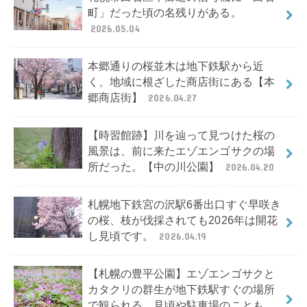
町」だった頃の名残りがある。
2026.05.04
本郷通りの桜並木は地下鉄駅から近
く、地域に根ざした商店街にある【本
郷商店街】
2026.04.27
【時習館跡】川を辿って見つけた桜の
風景は、前に来たエゾエンゴサクの場
所だった。【中の川公園】
2026.04.20
札幌地下鉄宮の沢駅6番出口すぐ早咲き
の桜、枝が伐採されても2026年は開花
し見頃です。
2026.04.19
【札幌の豊平公園】エゾエンゴサクと
カタクリの群生が地下鉄駅すぐの場所
で観られる。見頃や駐車場のことも。