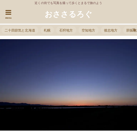
近くの街でも写真を撮って歩くとまるで旅のよう
おささるろぐ
menu
二十四節気と北海道
札幌
石狩地方
空知地方
後志地方
胆振地