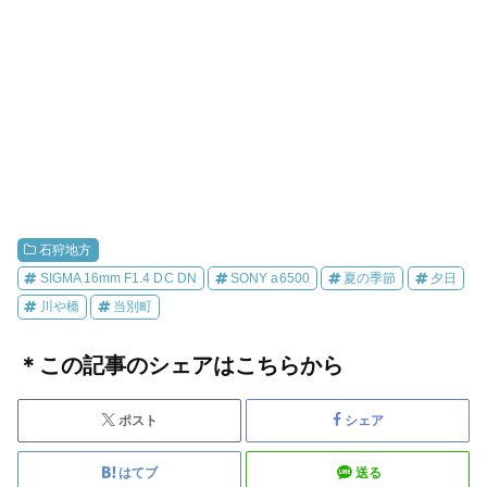
石狩地方
SIGMA 16mm F1.4 DC DN
SONY a6500
夏の季節
夕日
川や橋
当別町
＊この記事のシェアはこちらから
ポスト
シェア
はてブ
送る