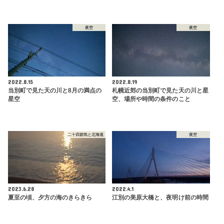
夜空
夜空
2022.8.15
2022.8.19
当別町で見た天の川と8月の満点の
札幌近郊の当別町で見た天の川と星
星空
空、場所や時間の条件のこと
二十四節気と北海道
夜空
2023.6.28
2022.4.1
夏至の頃、夕方の海のきらきら
江別の美原大橋と、夜明け前の時間