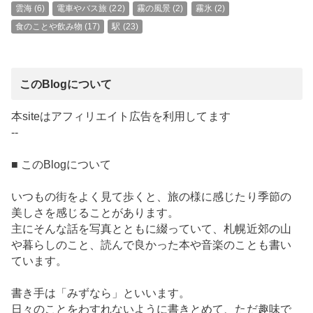
雲海
(6)
電車やバス旅
(22)
霧の風景
(2)
霧氷
(2)
食のことや飲み物
(17)
駅
(23)
このBlogについて
本siteはアフィリエイト広告を利用してます
--
■ このBlogについて
いつもの街をよく見て歩くと、旅の様に感じたり季節の
美しさを感じることがあります。
主にそんな話を写真とともに綴っていて、札幌近郊の山
や暮らしのこと、読んで良かった本や音楽のことも書い
ています。
書き手は「みずなら」といいます。
日々のことをわすれないように書きとめて、ただ趣味で