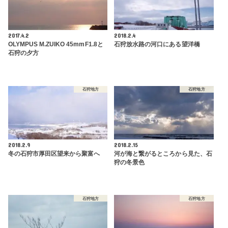
2017.4.2
2018.2.4
OLYMPUS M.ZUIKO 45mmF1.8と
石狩放水路の河口にある望洋橋
石狩の夕方
石狩地方
石狩地方
2018.2.9
2018.2.15
冬の石狩市厚田区望来から聚富へ
河が海と繋がるところから見た、石
狩の冬景色
石狩地方
石狩地方