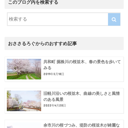
このブログ内を検索する
おささるろぐからのおすすめ記事
共和町 掘株川の桜並木、春の景色を歩いて
みる
2019年5月18日
旧軽川沿いの桜並木、曲線の美しさと風情
のある風景
2022年4月28日
余市川の桜づつみ、堤防の桜並木が綺麗な