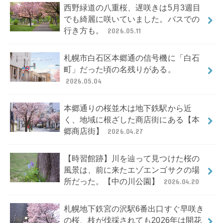
西野緑道の八重桜、遅咲きは5月3週目
でも綺麗に咲いていました。バスでの
行き方も。
2026.05.11
札幌市白石区本郷通の信号機に「白石
町」だった頃の名残りがある。
2026.05.04
本郷通りの桜並木は地下鉄駅から近
く、地域に根ざした商店街にある【本
郷商店街】
2026.04.27
【時習館跡】川を辿って見つけた桜の
風景は、前に来たエゾエンゴサクの場
所だった。【中の川公園】
2026.04.20
札幌地下鉄宮の沢駅6番出口すぐ早咲き
の桜、枝が伐採されても2026年は開花