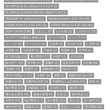
OLYMPUS M.40-150mm F4.0-5.6 R
(4)
OLYMPUS M.ZUIKO DIGITAL 45mm F1.8
(13)
ROKKOR-TC 135mm F4
(11)
SIGMA 16mm F1.4 DC DN
(25)
SIGMA 30mm F1.4 DC DN
(32)
SIGMA 56mm F1.4 DC DN
(44)
SONY a6500
(158)
けあらし
(6)
むかわ町
(3)
ものがたり
(5)
インテリアや家具と家電
(11)
カインズ
(8)
ケシュア
(7)
コミック
(4)
ワークマン
(1)
三笠市
(3)
五の沢
(13)
仁木町
(4)
余市町
(3)
北広島市
(2)
千歳市
(1)
厚真町
(1)
古平町
(1)
地下鉄沿線
(15)
夏の季節
(27)
夕張市
(2)
夕日
(43)
夜の灯り
(20)
安平町
(1)
室蘭市
(1)
岩見沢市
(1)
川や橋
(94)
当別町
(15)
恵庭市
(1)
新篠津村
(3)
旭川市
(2)
星空や月明かり
(17)
月形町
(4)
望来
(1)
朝陽や日の出
(33)
木漏れ日
(5)
札幌市白石区
(4)
札幌登山と山の道具
(23)
校舎
(3)
桜の季節
(23)
水郷地区
(18)
江別市
(17)
浦臼町
(3)
海のある景色
(40)
温泉や銭湯
(4)
灯台
(1)
無印良品
(1)
石狩市
(54)
秋の季節
(17)
花の季節
(31)
花火
(2)
苫小牧市
(5)
赤井川村
(9)
釧路市
(2)
長沼町
(4)
防災グッズ
(4)
雪の季節
(98)