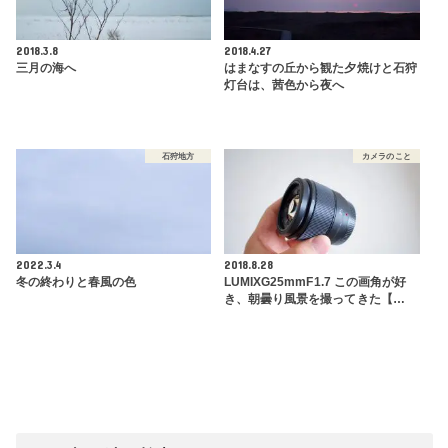
2018.3.8
2018.4.27
三月の海へ
はまなすの丘から観た夕焼けと石狩
灯台は、茜色から夜へ
石狩地方
カメラのこと
2022.3.4
2018.8.28
冬の終わりと春風の色
LUMIXG25mmF1.7 この画角が好
き、朝曇り風景を撮ってきた【…