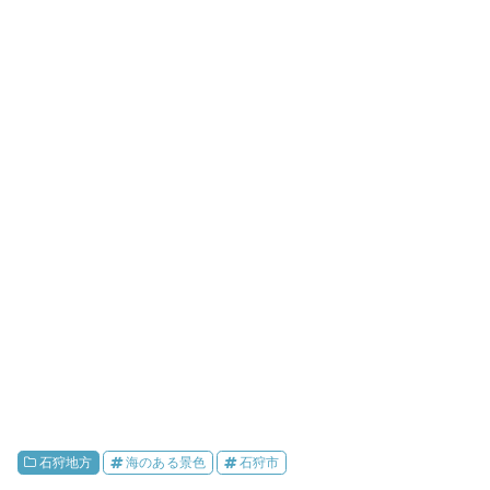
石狩地方
海のある景色
石狩市