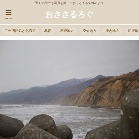
近くの街でも写真を撮って歩くとまるで旅のよう
おささるろぐ
menu
二十四節気と北海道
札幌
石狩地方
空知地方
後志地方
胆振地