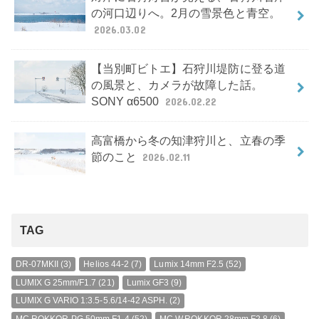
の河口辺りへ。2月の雪景色と青空。
2026.03.02
【当別町ビトエ】石狩川堤防に登る道
の風景と、カメラが故障した話。
SONY α6500
2026.02.22
高富橋から冬の知津狩川と、立春の季
節のこと
2026.02.11
TAG
DR-07MKII
(3)
Helios 44-2
(7)
Lumix 14mm F2.5
(52)
LUMIX G 25mm/F1.7
(21)
Lumix GF3
(9)
LUMIX G VARIO 1:3.5-5.6/14-42 ASPH.
(2)
MC ROKKOR-PG 50mm F1.4
(52)
MC W.ROKKOR 28mm F2.8
(6)