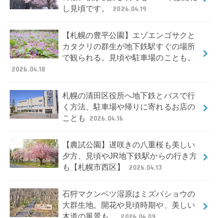
し見頃です。
2026.04.19
【札幌の豊平公園】エゾエンゴサクと
カタクリの群生が地下鉄駅すぐの場所
で観られる。見頃や駐車場のことも。
2026.04.18
札幌の清田区役所へ地下鉄とバスで行
く方法、駐車場や帰りに寄れるお店の
ことも
2026.04.16
【農試公園】遅咲きの八重桜も美しい
夕方、見頃やJR地下鉄駅からの行き方
も【札幌市西区】
2026.04.13
石狩マクンベツ湿原はミズバショウの
大群生地。開花や見頃時期や、美しい
木道の風景も。
2026.04.09