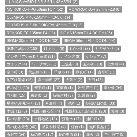
LUMIX G VARIO 1:3.5-5.6/14-42 ASPH.
(2)
MC ROKKOR-PG 50mm F1.4
(52)
MC W.ROKKOR 28mm F2.8
(6)
OLYMPUS M.40-150mm F4.0-5.6 R
(4)
OLYMPUS M.ZUIKO DIGITAL 45mm F1.8
(13)
ROKKOR-TC 135mm F4
(11)
SIGMA 16mm F1.4 DC DN
(25)
SIGMA 30mm F1.4 DC DN
(32)
SIGMA 56mm F1.4 DC DN
(44)
SONY a6500
(158)
けあらし
(6)
むかわ町
(3)
ものがたり
(5)
インテリアや家具と家電
(11)
カインズ
(8)
ケシュア
(7)
コミック
(4)
ワークマン
(1)
三笠市
(3)
五の沢
(13)
仁木町
(4)
余市町
(3)
北広島市
(2)
千歳市
(1)
厚真町
(1)
古平町
(1)
地下鉄沿線
(15)
夏の季節
(27)
夕張市
(2)
夕日
(43)
夜の灯り
(20)
安平町
(1)
室蘭市
(1)
岩見沢市
(1)
川や橋
(94)
当別町
(15)
恵庭市
(1)
新篠津村
(3)
旭川市
(2)
星空や月明かり
(17)
月形町
(4)
望来
(1)
朝陽や日の出
(33)
木漏れ日
(5)
札幌市白石区
(4)
札幌登山と山の道具
(23)
校舎
(3)
桜の季節
(23)
水郷地区
(18)
江別市
(17)
浦臼町
(3)
海のある景色
(40)
温泉や銭湯
(4)
灯台
(1)
無印良品
(1)
石狩市
(54)
秋の季節
(17)
花の季節
(31)
花火
(2)
苫小牧市
(5)