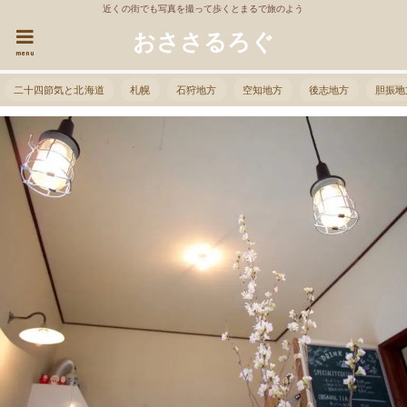
近くの街でも写真を撮って歩くとまるで旅のよう
おささるろぐ
menu
二十四節気と北海道
札幌
石狩地方
空知地方
後志地方
胆振地