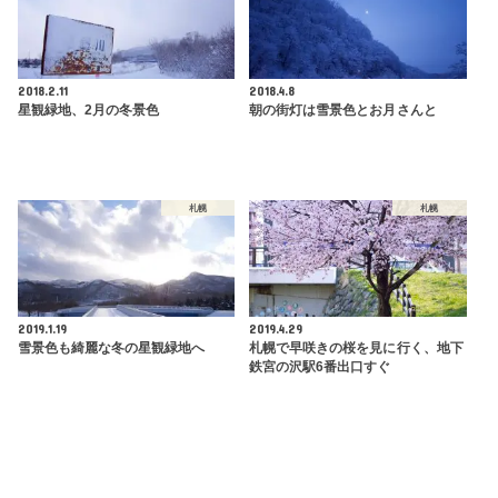
2018.2.11
2018.4.8
星観緑地、2月の冬景色
朝の街灯は雪景色とお月さんと
札幌
札幌
2019.1.19
2019.4.29
雪景色も綺麗な冬の星観緑地へ
札幌で早咲きの桜を見に行く、地下
鉄宮の沢駅6番出口すぐ