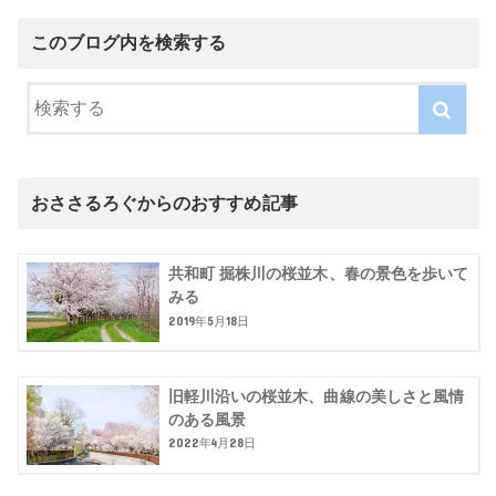
このブログ内を検索する
おささるろぐからのおすすめ記事
共和町 掘株川の桜並木、春の景色を歩いて
みる
2019年5月18日
旧軽川沿いの桜並木、曲線の美しさと風情
のある風景
2022年4月28日