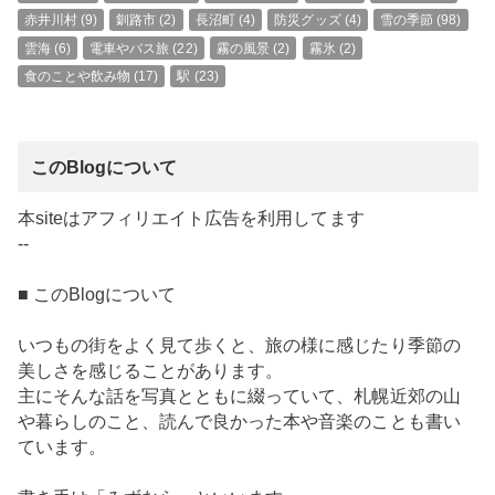
赤井川村
(9)
釧路市
(2)
長沼町
(4)
防災グッズ
(4)
雪の季節
(98)
雲海
(6)
電車やバス旅
(22)
霧の風景
(2)
霧氷
(2)
食のことや飲み物
(17)
駅
(23)
このBlogについて
本siteはアフィリエイト広告を利用してます
--
■ このBlogについて
いつもの街をよく見て歩くと、旅の様に感じたり季節の
美しさを感じることがあります。
主にそんな話を写真とともに綴っていて、札幌近郊の山
や暮らしのこと、読んで良かった本や音楽のことも書い
ています。