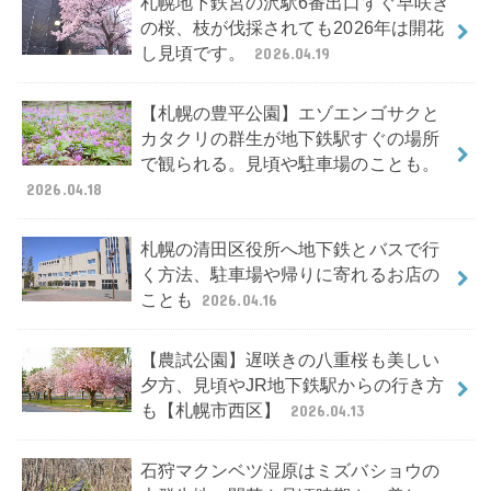
札幌地下鉄宮の沢駅6番出口すぐ早咲き
の桜、枝が伐採されても2026年は開花
し見頃です。
2026.04.19
【札幌の豊平公園】エゾエンゴサクと
カタクリの群生が地下鉄駅すぐの場所
で観られる。見頃や駐車場のことも。
2026.04.18
札幌の清田区役所へ地下鉄とバスで行
く方法、駐車場や帰りに寄れるお店の
ことも
2026.04.16
【農試公園】遅咲きの八重桜も美しい
夕方、見頃やJR地下鉄駅からの行き方
も【札幌市西区】
2026.04.13
石狩マクンベツ湿原はミズバショウの