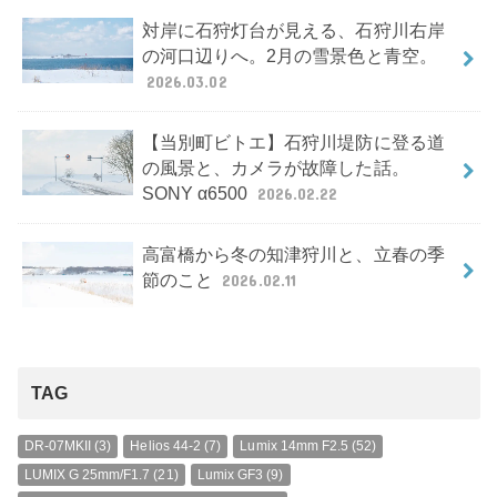
対岸に石狩灯台が見える、石狩川右岸
の河口辺りへ。2月の雪景色と青空。
2026.03.02
【当別町ビトエ】石狩川堤防に登る道
の風景と、カメラが故障した話。
SONY α6500
2026.02.22
高富橋から冬の知津狩川と、立春の季
節のこと
2026.02.11
TAG
DR-07MKII
(3)
Helios 44-2
(7)
Lumix 14mm F2.5
(52)
LUMIX G 25mm/F1.7
(21)
Lumix GF3
(9)