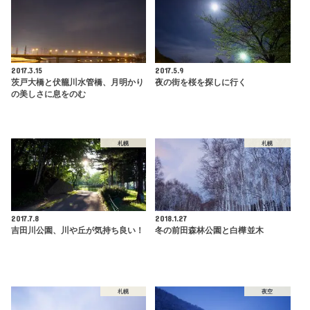
2017.3.15
2017.5.9
茨戸大橋と伏籠川水管橋、月明かり
夜の街を桜を探しに行く
の美しさに息をのむ
札幌
札幌
2017.7.8
2018.1.27
吉田川公園、川や丘が気持ち良い！
冬の前田森林公園と白樺並木
札幌
夜空