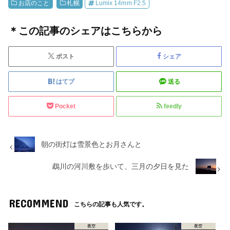
お店のこと
札幌
Lumix 14mm F2.5
＊この記事のシェアはこちらから
ポスト
シェア
はてブ
送る
Pocket
feedly
朝の街灯は雪景色とお月さんと
鵡川の河川敷を歩いて、三月の夕日を見た
RECOMMEND
こちらの記事も人気です。
夜空
夜空