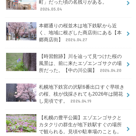
町」だった頃の名残りがある。
2026.05.04
本郷通りの桜並木は地下鉄駅から近
く、地域に根ざした商店街にある【本
郷商店街】
2026.04.27
【時習館跡】川を辿って見つけた桜の
風景は、前に来たエゾエンゴサクの場
所だった。【中の川公園】
2026.04.20
札幌地下鉄宮の沢駅6番出口すぐ早咲き
の桜、枝が伐採されても2026年は開花
し見頃です。
2026.04.19
【札幌の豊平公園】エゾエンゴサクと
カタクリの群生が地下鉄駅すぐの場所
で観られる。見頃や駐車場のことも。