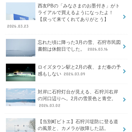
西友PBの「みなさまのお墨付き」がト
ライアルで買えるようになったよ！
【戻って来てくれてありがとう】
2026.03.23
忘れた頃に降った3月の雪、石狩市民図
書館は休館日でした。
2026.03.16
ロイズタウン駅と2月の夜、まだ春の予
感もしない
2026.03.09
対岸に石狩灯台が見える、石狩川右岸
の河口辺りへ。2月の雪景色と青空。
2026.03.02
【当別町ビトエ】石狩川堤防に登る道
の風景と、カメラが故障した話。