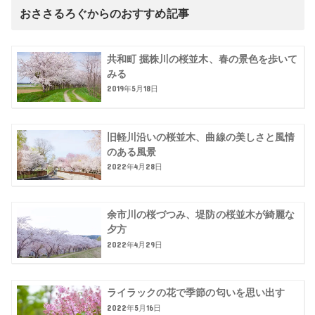
おささるろぐからのおすすめ記事
共和町 掘株川の桜並木、春の景色を歩いて
みる
2019年5月18日
旧軽川沿いの桜並木、曲線の美しさと風情
のある風景
2022年4月28日
余市川の桜づつみ、堤防の桜並木が綺麗な
夕方
2022年4月29日
ライラックの花で季節の匂いを思い出す
2022年5月16日