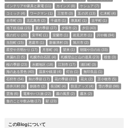
インテリアや家具と家電
(11)
カインズ
(8)
ケシュア
(7)
コミック
(4)
ワークマン
(1)
三笠市
(3)
五の沢
(13)
仁木町
(4)
余市町
(3)
北広島市
(2)
千歳市
(1)
厚真町
(1)
古平町
(1)
地下鉄沿線
(15)
夏の季節
(27)
夕張市
(2)
夕日
(43)
夜の灯り
(20)
安平町
(1)
室蘭市
(1)
岩見沢市
(1)
川や橋
(94)
当別町
(15)
恵庭市
(1)
新篠津村
(3)
旭川市
(2)
星空や月明かり
(17)
月形町
(4)
望来
(1)
朝陽や日の出
(33)
木漏れ日
(5)
札幌市白石区
(4)
札幌登山と山の道具
(23)
校舎
(3)
桜の季節
(23)
水郷地区
(18)
江別市
(17)
浦臼町
(3)
海のある景色
(40)
温泉や銭湯
(4)
灯台
(1)
無印良品
(1)
石狩市
(54)
秋の季節
(17)
花の季節
(31)
花火
(2)
苫小牧市
(5)
赤井川村
(9)
釧路市
(2)
長沼町
(4)
防災グッズ
(4)
雪の季節
(98)
雲海
(6)
電車やバス旅
(22)
霧の風景
(2)
霧氷
(2)
食のことや飲み物
(17)
駅
(23)
このBlogについて