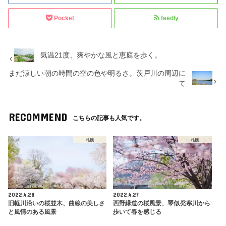
Pocket
feedly
気温21度、爽やかな風と恵庭を歩く。
まだ涼しい朝の時間の空の色や明るさ。茨戸川の周辺に
て
RECOMMEND
こちらの記事も人気です。
札幌
札幌
2022.4.28
2022.4.27
旧軽川沿いの桜並木、曲線の美しさ
西野緑道の桜風景、琴似発寒川から
と風情のある風景
歩いて春を感じる