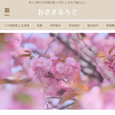
近くの街でも写真を撮って歩くとまるで旅のよう
おささるろぐ
menu
二十四節気と北海道
札幌
石狩地方
空知地方
後志地方
胆振地