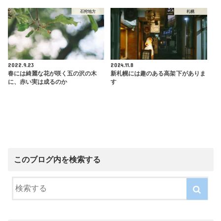
石狩地方
札幌
2022.9.23
2024.11.8
春には綺麗な花が咲く五の沢の木
新札幌には趣のある高架下がありま
に、赤い実は成るのか
す
このブログ内を検索する