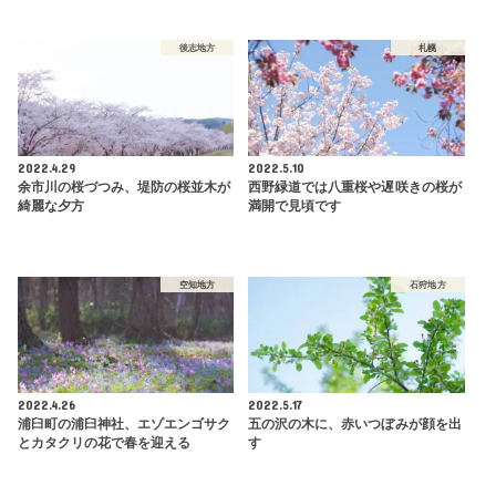
後志地方
札幌
2022.4.29
2022.5.10
余市川の桜づつみ、堤防の桜並木が
西野緑道では八重桜や遅咲きの桜が
綺麗な夕方
満開で見頃です
空知地方
石狩地方
2022.4.26
2022.5.17
浦臼町の浦臼神社、エゾエンゴサク
五の沢の木に、赤いつぼみが顔を出
とカタクリの花で春を迎える
す