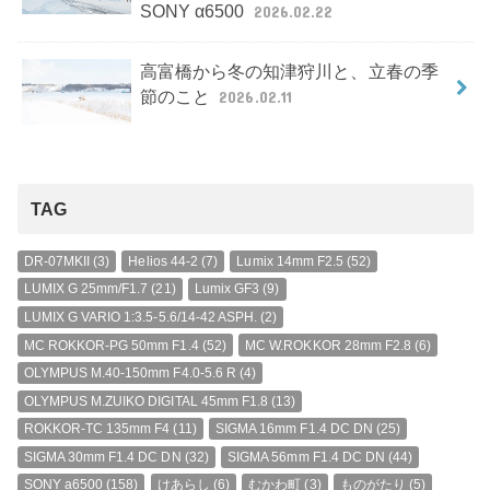
SONY α6500
2026.02.22
高富橋から冬の知津狩川と、立春の季
節のこと
2026.02.11
TAG
DR-07MKII
(3)
Helios 44-2
(7)
Lumix 14mm F2.5
(52)
LUMIX G 25mm/F1.7
(21)
Lumix GF3
(9)
LUMIX G VARIO 1:3.5-5.6/14-42 ASPH.
(2)
MC ROKKOR-PG 50mm F1.4
(52)
MC W.ROKKOR 28mm F2.8
(6)
OLYMPUS M.40-150mm F4.0-5.6 R
(4)
OLYMPUS M.ZUIKO DIGITAL 45mm F1.8
(13)
ROKKOR-TC 135mm F4
(11)
SIGMA 16mm F1.4 DC DN
(25)
SIGMA 30mm F1.4 DC DN
(32)
SIGMA 56mm F1.4 DC DN
(44)
SONY a6500
(158)
けあらし
(6)
むかわ町
(3)
ものがたり
(5)