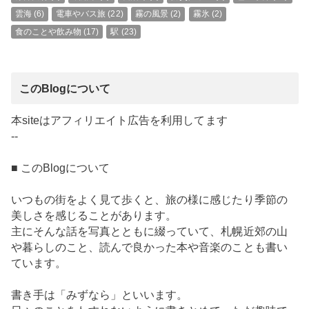
雲海
(6)
電車やバス旅
(22)
霧の風景
(2)
霧氷
(2)
食のことや飲み物
(17)
駅
(23)
このBlogについて
本siteはアフィリエイト広告を利用してます
--
■ このBlogについて
いつもの街をよく見て歩くと、旅の様に感じたり季節の
美しさを感じることがあります。
主にそんな話を写真とともに綴っていて、札幌近郊の山
や暮らしのこと、読んで良かった本や音楽のことも書い
ています。
書き手は「みずなら」といいます。