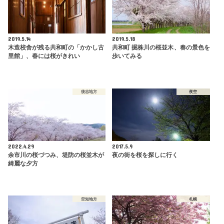
2019.5.14
2019.5.18
木造校舎が残る共和町の「かかし古
共和町 掘株川の桜並木、春の景色を
里館」、春には桜がきれい
歩いてみる
後志地方
夜空
2022.4.29
2017.5.9
余市川の桜づつみ、堤防の桜並木が
夜の街を桜を探しに行く
綺麗な夕方
空知地方
札幌