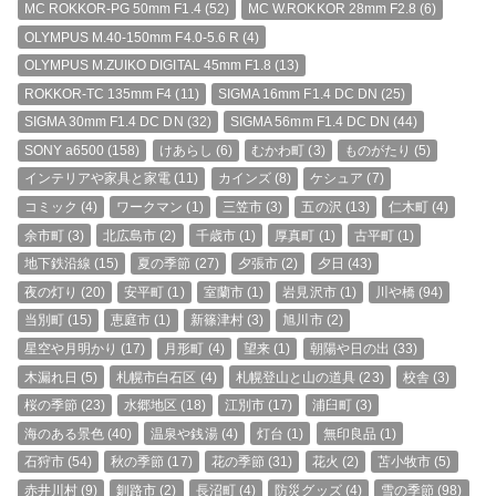
MC ROKKOR-PG 50mm F1.4
(52)
MC W.ROKKOR 28mm F2.8
(6)
OLYMPUS M.40-150mm F4.0-5.6 R
(4)
OLYMPUS M.ZUIKO DIGITAL 45mm F1.8
(13)
ROKKOR-TC 135mm F4
(11)
SIGMA 16mm F1.4 DC DN
(25)
SIGMA 30mm F1.4 DC DN
(32)
SIGMA 56mm F1.4 DC DN
(44)
SONY a6500
(158)
けあらし
(6)
むかわ町
(3)
ものがたり
(5)
インテリアや家具と家電
(11)
カインズ
(8)
ケシュア
(7)
コミック
(4)
ワークマン
(1)
三笠市
(3)
五の沢
(13)
仁木町
(4)
余市町
(3)
北広島市
(2)
千歳市
(1)
厚真町
(1)
古平町
(1)
地下鉄沿線
(15)
夏の季節
(27)
夕張市
(2)
夕日
(43)
夜の灯り
(20)
安平町
(1)
室蘭市
(1)
岩見沢市
(1)
川や橋
(94)
当別町
(15)
恵庭市
(1)
新篠津村
(3)
旭川市
(2)
星空や月明かり
(17)
月形町
(4)
望来
(1)
朝陽や日の出
(33)
木漏れ日
(5)
札幌市白石区
(4)
札幌登山と山の道具
(23)
校舎
(3)
桜の季節
(23)
水郷地区
(18)
江別市
(17)
浦臼町
(3)
海のある景色
(40)
温泉や銭湯
(4)
灯台
(1)
無印良品
(1)
石狩市
(54)
秋の季節
(17)
花の季節
(31)
花火
(2)
苫小牧市
(5)
赤井川村
(9)
釧路市
(2)
長沼町
(4)
防災グッズ
(4)
雪の季節
(98)