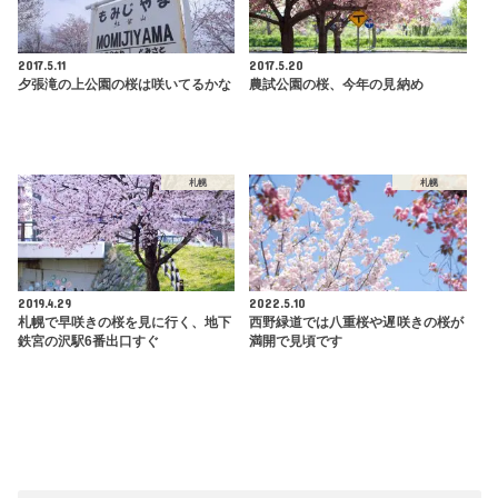
2017.5.11
2017.5.20
夕張滝の上公園の桜は咲いてるかな
農試公園の桜、今年の見納め
札幌
札幌
2019.4.29
2022.5.10
札幌で早咲きの桜を見に行く、地下
西野緑道では八重桜や遅咲きの桜が
鉄宮の沢駅6番出口すぐ
満開で見頃です