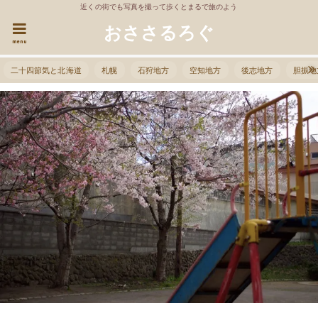
近くの街でも写真を撮って歩くとまるで旅のよう
おささるろぐ
menu
二十四節気と北海道
札幌
石狩地方
空知地方
後志地方
胆振地