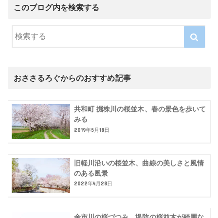
このブログ内を検索する
おささるろぐからのおすすめ記事
共和町 掘株川の桜並木、春の景色を歩いて
みる
2019年5月18日
旧軽川沿いの桜並木、曲線の美しさと風情
のある風景
2022年4月28日
余市川の桜づつみ、堤防の桜並木が綺麗な