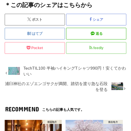
＊この記事のシェアはこちらから
ポスト
シェア
はてブ
送る
Pocket
feedly
TechTIL100 半袖ハイキングTシャツ990円！安くてかわ
いい
浦臼神社のエゾエンゴサクが満開、踏切を渡り急な石段
を登る
RECOMMEND
こちらの記事も人気です。
後志地方
後志地方