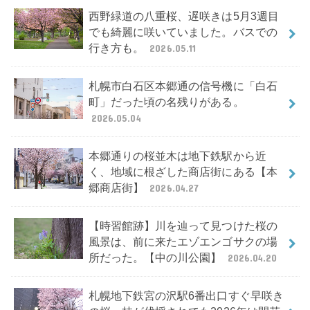
西野緑道の八重桜、遅咲きは5月3週目
でも綺麗に咲いていました。バスでの
行き方も。
2026.05.11
札幌市白石区本郷通の信号機に「白石
町」だった頃の名残りがある。
2026.05.04
本郷通りの桜並木は地下鉄駅から近
く、地域に根ざした商店街にある【本
郷商店街】
2026.04.27
【時習館跡】川を辿って見つけた桜の
風景は、前に来たエゾエンゴサクの場
所だった。【中の川公園】
2026.04.20
札幌地下鉄宮の沢駅6番出口すぐ早咲き