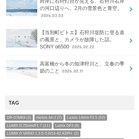
対岸に石狩灯台が見える、石狩川右岸
の河口辺りへ。2月の雪景色と青空。
2026.03.02
【当別町ビトエ】石狩川堤防に登る道
の風景と、カメラが故障した話。
SONY α6500
2026.02.22
高富橋から冬の知津狩川と、立春の季
節のこと
2026.02.11
TAG
DR-07MKII
(3)
Helios 44-2
(7)
Lumix 14mm F2.5
(52)
LUMIX G 25mm/F1.7
(21)
Lumix GF3
(9)
LUMIX G VARIO 1:3.5-5.6/14-42 ASPH.
(2)