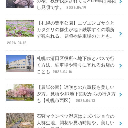
の桜、枝が伐採されても2026年は開花
し見頃です。
2026.04.19
【札幌の豊平公園】エゾエンゴサクと
カタクリの群生が地下鉄駅すぐの場所
で観られる。見頃や駐車場のことも。
2026.04.18
札幌の清田区役所へ地下鉄とバスで行
く方法、駐車場や帰りに寄れるお店の
ことも
2026.04.16
【農試公園】遅咲きの八重桜も美しい
夕方、見頃やJR地下鉄駅からの行き方
も【札幌市西区】
2026.04.13
石狩マクンベツ湿原はミズバショウの
大群生地。開花や見頃時期や、美しい