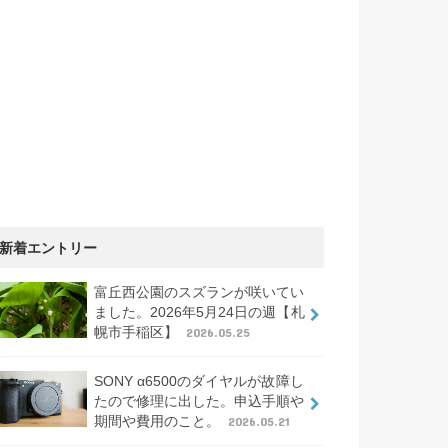
新着エントリー
富丘西公園のスズランが咲いてい
ました。2026年5月24日の週【札
幌市手稲区】
2026.05.25
SONY α6500のダイヤルが故障し
たので修理に出した。申込手順や
期間や費用のこと。
2026.05.21