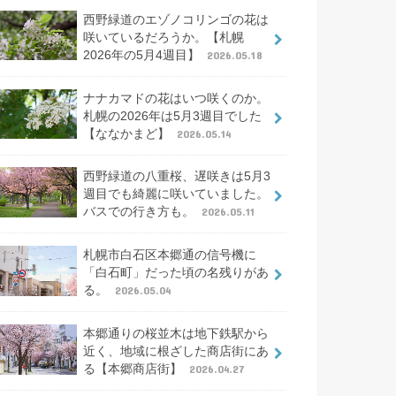
西野緑道のエゾノコリンゴの花は
咲いているだろうか。【札幌
2026年の5月4週目】
2026.05.18
ナナカマドの花はいつ咲くのか。
札幌の2026年は5月3週目でした
【ななかまど】
2026.05.14
西野緑道の八重桜、遅咲きは5月3
週目でも綺麗に咲いていました。
バスでの行き方も。
2026.05.11
札幌市白石区本郷通の信号機に
「白石町」だった頃の名残りがあ
る。
2026.05.04
本郷通りの桜並木は地下鉄駅から
近く、地域に根ざした商店街にあ
る【本郷商店街】
2026.04.27