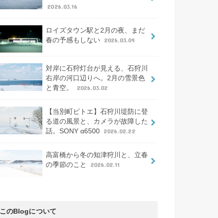
2026.03.16
ロイズタウン駅と2月の夜、まだ
春の予感もしない
2026.03.09
対岸に石狩灯台が見える、石狩川
右岸の河口辺りへ。2月の雪景色
と青空。
2026.03.02
【当別町ビトエ】石狩川堤防に登
る道の風景と、カメラが故障した
話。SONY α6500
2026.02.22
高富橋から冬の知津狩川と、立春
の季節のこと
2026.02.11
このBlogについて