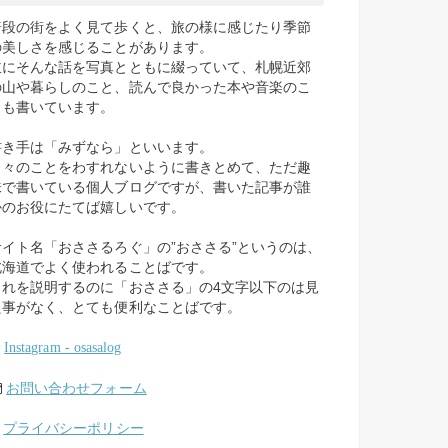
普段の街をよく見て歩くと、旅の様に感じたり季節
の美しさを感じることがあります。
主にそんな話を写真とともに綴っていて、札幌近郊
の山や暮らしのこと、読んで良かった本や音楽のこ
とも書いています。
書き手は「みずなら」といいます。
日々のことをわすれないように書きとめて、ただ趣
味で書いている個人ブログですが、書いた記事が誰
かのお役にたてば嬉しいです。
サイト名「おささるろぐ」の”おささる”というのは、
北海道でよく使われることばです。
これを説明するのに「おささる」の4文字以下のは見
た事がなく、とても便利なことばです。
Instagram - osasalog
お問い合わせフォーム
プライバシーポリシー