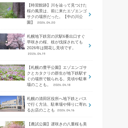
【時習館跡】川を辿って見つけた
桜の風景は、前に来たエゾエンゴ
サクの場所だった。【中の川公
園】
2026.04.20
札幌地下鉄宮の沢駅6番出口すぐ
早咲きの桜、枝が伐採されても
2026年は開花し見頃です。
2026.04.19
【札幌の豊平公園】エゾエンゴサ
クとカタクリの群生が地下鉄駅す
ぐの場所で観られる。見頃や駐車
場のことも。
2026.04.18
札幌の清田区役所へ地下鉄とバス
で行く方法、駐車場や帰りに寄れ
るお店のことも
2026.04.16
【農試公園】遅咲きの八重桜も美