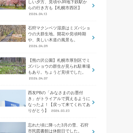
しい夕方、見頃やJR地下鉄駅か
らの行き方も【札幌市西区】
2026.04.13
石狩マクンベツ湿原はミズバショ
ウの大群生地。開花や見頃時期
や、美しい木道の風景も。
2026.04.09
【熊の沢公園】札幌市厚別区でミ
ズバショウの群生が見られ駐車場
もあり。ちょうど見頃でした。
2026.04.07
西友PBの「みなさまのお墨付
き」がトライアルで買えるように
なったよ！【戻って来てくれてあ
りがとう】
2026.03.23
忘れた頃に降った3月の雪、石狩
市民図書館は休館日でした。