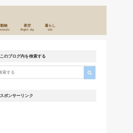
動物
夜空
暮らし
nimals
Night sky
Life
本のこと
カメラのこと
お店のこと
このブログ内を検索する
スポンサーリンク