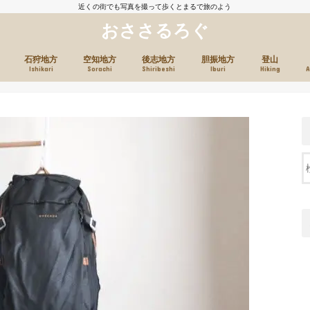
近くの街でも写真を撮って歩くとまるで旅のよう
おささるろぐ
石狩地方
空知地方
後志地方
胆振地方
登山
Ishikari
Sorachi
Shiribeshi
Iburi
Hiking
A