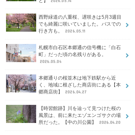
ど】
2026.05.14
西野緑道の八重桜、遅咲きは5月3週目
でも綺麗に咲いていました。バスでの
行き方も。
2026.05.11
札幌市白石区本郷通の信号機に「白石
町」だった頃の名残りがある。
2026.05.04
本郷通りの桜並木は地下鉄駅から近
く、地域に根ざした商店街にある【本
郷商店街】
2026.04.27
【時習館跡】川を辿って見つけた桜の
風景は、前に来たエゾエンゴサクの場
所だった。【中の川公園】
2026.04.20