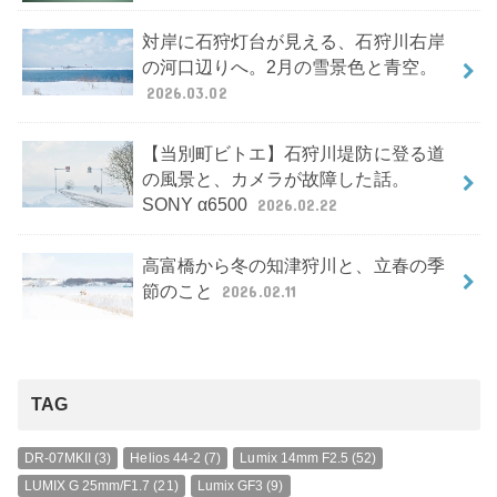
対岸に石狩灯台が見える、石狩川右岸
の河口辺りへ。2月の雪景色と青空。
2026.03.02
【当別町ビトエ】石狩川堤防に登る道
の風景と、カメラが故障した話。
SONY α6500
2026.02.22
高富橋から冬の知津狩川と、立春の季
節のこと
2026.02.11
TAG
DR-07MKII
(3)
Helios 44-2
(7)
Lumix 14mm F2.5
(52)
LUMIX G 25mm/F1.7
(21)
Lumix GF3
(9)