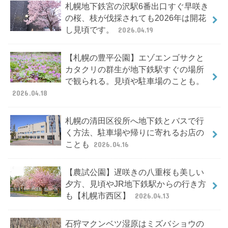
札幌地下鉄宮の沢駅6番出口すぐ早咲き
の桜、枝が伐採されても2026年は開花
し見頃です。
2026.04.19
【札幌の豊平公園】エゾエンゴサクと
カタクリの群生が地下鉄駅すぐの場所
で観られる。見頃や駐車場のことも。
2026.04.18
札幌の清田区役所へ地下鉄とバスで行
く方法、駐車場や帰りに寄れるお店の
ことも
2026.04.16
【農試公園】遅咲きの八重桜も美しい
夕方、見頃やJR地下鉄駅からの行き方
も【札幌市西区】
2026.04.13
石狩マクンベツ湿原はミズバショウの