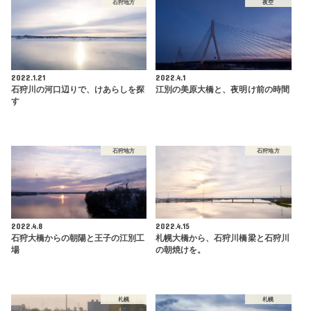
石狩地方
夜空
2022.1.21
2022.4.1
石狩川の河口辺りで、けあらしを探
江別の美原大橋と、夜明け前の時間
す
石狩地方
石狩地方
2022.4.8
2022.4.15
石狩大橋からの朝陽と王子の江別工
札幌大橋から、石狩川橋梁と石狩川
場
の朝焼けを。
札幌
札幌