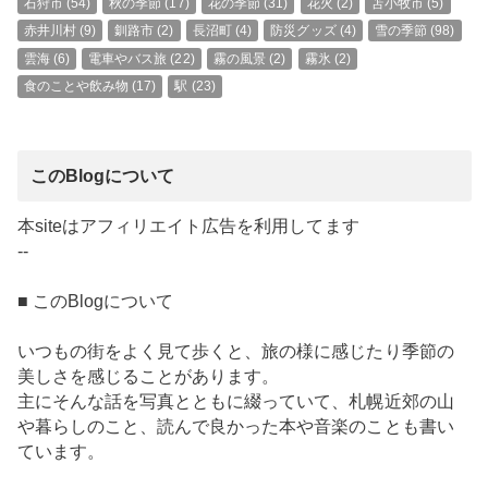
石狩市
(54)
秋の季節
(17)
花の季節
(31)
花火
(2)
苫小牧市
(5)
赤井川村
(9)
釧路市
(2)
長沼町
(4)
防災グッズ
(4)
雪の季節
(98)
雲海
(6)
電車やバス旅
(22)
霧の風景
(2)
霧氷
(2)
食のことや飲み物
(17)
駅
(23)
このBlogについて
本siteはアフィリエイト広告を利用してます
--
■ このBlogについて
いつもの街をよく見て歩くと、旅の様に感じたり季節の
美しさを感じることがあります。
主にそんな話を写真とともに綴っていて、札幌近郊の山
や暮らしのこと、読んで良かった本や音楽のことも書い
ています。