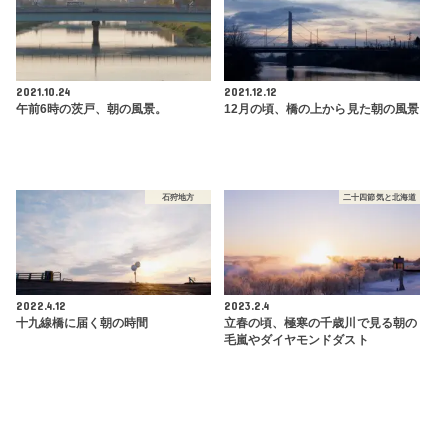
2021.10.24
2021.12.12
午前6時の茨戸、朝の風景。
12月の頃、橋の上から見た朝の風景
石狩地方
二十四節気と北海道
2022.4.12
2023.2.4
十九線橋に届く朝の時間
立春の頃、極寒の千歳川で見る朝の
毛嵐やダイヤモンドダスト