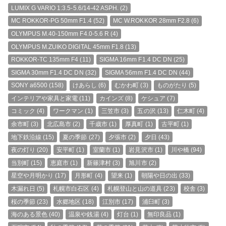
LUMIX G VARIO 1:3.5-5.6/14-42 ASPH.
(2)
MC ROKKOR-PG 50mm F1.4
(52)
MC W.ROKKOR 28mm F2.8
(6)
OLYMPUS M.40-150mm F4.0-5.6 R
(4)
OLYMPUS M.ZUIKO DIGITAL 45mm F1.8
(13)
ROKKOR-TC 135mm F4
(11)
SIGMA 16mm F1.4 DC DN
(25)
SIGMA 30mm F1.4 DC DN
(32)
SIGMA 56mm F1.4 DC DN
(44)
SONY a6500
(158)
けあらし
(6)
むかわ町
(3)
ものがたり
(5)
インテリアや家具と家電
(11)
カインズ
(8)
ケシュア
(7)
コミック
(4)
ワークマン
(1)
三笠市
(3)
五の沢
(13)
仁木町
(4)
余市町
(3)
北広島市
(2)
千歳市
(1)
厚真町
(1)
古平町
(1)
地下鉄沿線
(15)
夏の季節
(27)
夕張市
(2)
夕日
(43)
夜の灯り
(20)
安平町
(1)
室蘭市
(1)
岩見沢市
(1)
川や橋
(94)
当別町
(15)
恵庭市
(1)
新篠津村
(3)
旭川市
(2)
星空や月明かり
(17)
月形町
(4)
望来
(1)
朝陽や日の出
(33)
木漏れ日
(5)
札幌市白石区
(4)
札幌登山と山の道具
(23)
校舎
(3)
桜の季節
(23)
水郷地区
(18)
江別市
(17)
浦臼町
(3)
海のある景色
(40)
温泉や銭湯
(4)
灯台
(1)
無印良品
(1)