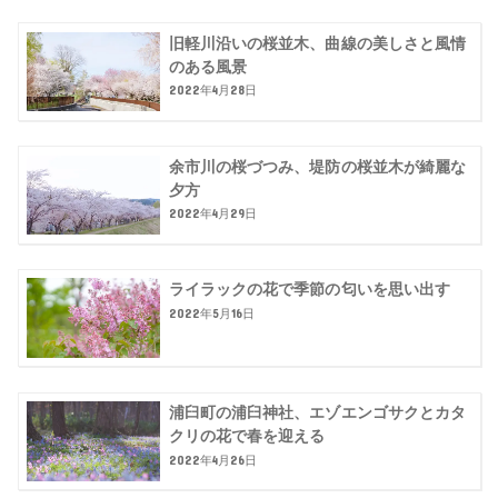
旧軽川沿いの桜並木、曲線の美しさと風情
のある風景
2022年4月28日
余市川の桜づつみ、堤防の桜並木が綺麗な
夕方
2022年4月29日
ライラックの花で季節の匂いを思い出す
2022年5月16日
浦臼町の浦臼神社、エゾエンゴサクとカタ
クリの花で春を迎える
2022年4月26日