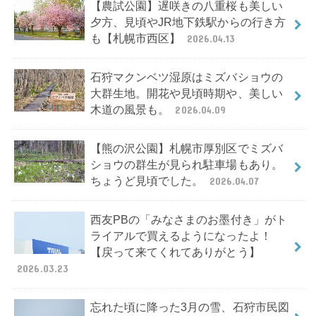
【農試公園】遅咲きの八重桜も美しい
夕方、見頃やJR地下鉄駅からの行き方
も【札幌市西区】
2026.04.13
石狩マクンベツ湿原はミズバショウの
大群生地。開花や見頃時期や、美しい
木道の風景も。
2026.04.09
【熊の沢公園】札幌市厚別区でミズバ
ショウの群生が見られ駐車場もあり。
ちょうど見頃でした。
2026.04.07
西友PBの「みなさまのお墨付き」がト
ライアルで買えるようになったよ！
【戻って来てくれてありがとう】
2026.03.23
忘れた頃に降った3月の雪、石狩市民図