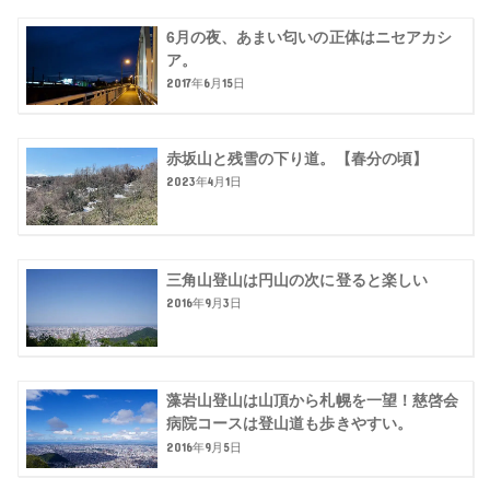
6月の夜、あまい匂いの正体はニセアカシ
ア。
2017年6月15日
赤坂山と残雪の下り道。【春分の頃】
2023年4月1日
三角山登山は円山の次に登ると楽しい
2016年9月3日
藻岩山登山は山頂から札幌を一望！慈啓会
病院コースは登山道も歩きやすい。
2016年9月5日