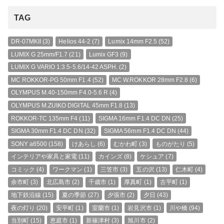
TAG
DR-07MKII
(3)
Helios 44-2
(7)
Lumix 14mm F2.5
(52)
LUMIX G 25mm/F1.7
(21)
Lumix GF3
(9)
LUMIX G VARIO 1:3.5-5.6/14-42 ASPH.
(2)
MC ROKKOR-PG 50mm F1.4
(52)
MC W.ROKKOR 28mm F2.8
(6)
OLYMPUS M.40-150mm F4.0-5.6 R
(4)
OLYMPUS M.ZUIKO DIGITAL 45mm F1.8
(13)
ROKKOR-TC 135mm F4
(11)
SIGMA 16mm F1.4 DC DN
(25)
SIGMA 30mm F1.4 DC DN
(32)
SIGMA 56mm F1.4 DC DN
(44)
SONY a6500
(158)
けあらし
(6)
むかわ町
(3)
ものがたり
(5)
インテリアや家具と家電
(11)
カインズ
(8)
ケシュア
(7)
コミック
(4)
ワークマン
(1)
三笠市
(3)
五の沢
(13)
仁木町
(4)
余市町
(3)
北広島市
(2)
千歳市
(1)
厚真町
(1)
古平町
(1)
地下鉄沿線
(15)
夏の季節
(27)
夕張市
(2)
夕日
(43)
夜の灯り
(20)
安平町
(1)
室蘭市
(1)
岩見沢市
(1)
川や橋
(94)
当別町
(15)
恵庭市
(1)
新篠津村
(3)
旭川市
(2)