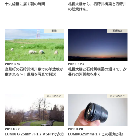
十九線橋に届く朝の時間
札幌大橋から、石狩川橋梁と石狩川
の朝焼けを。
動物
石狩地方
2022.6.16
2022.8.23
当別町の石狩川河川敷での羊放牧が
札幌大橋と石狩川橋梁の辺りで、夕
癒される〜！道順を写真で解説
暮れの河川敷を歩く
カメラのこと
カメラのこと
2018.4.22
2018.8.28
LUMIX G 25mm / F1.7 ASPHで夕方
LUMIXG25mmF1.7 この画角が好