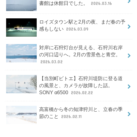
書館は休館日でした。
2026.03.16
ロイズタウン駅と2月の夜、まだ春の予
感もしない
2026.03.09
対岸に石狩灯台が見える、石狩川右岸
の河口辺りへ。2月の雪景色と青空。
2026.03.02
【当別町ビトエ】石狩川堤防に登る道
の風景と、カメラが故障した話。
SONY α6500
2026.02.22
高富橋から冬の知津狩川と、立春の季
節のこと
2026.02.11