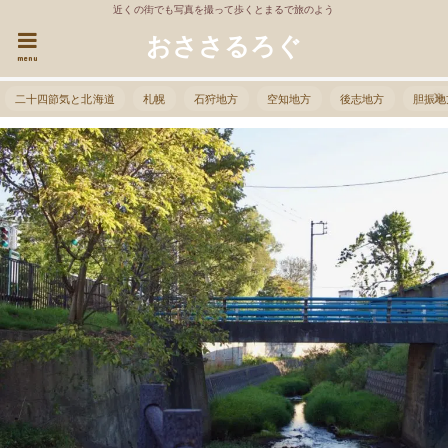
近くの街でも写真を撮って歩くとまるで旅のよう
おささるろぐ
menu
二十四節気と北海道
札幌
石狩地方
空知地方
後志地方
胆振地