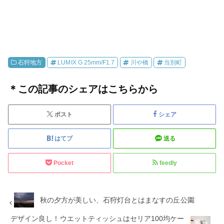
石狩地方
LUMIX G 25mm/F1.7
川や橋
当別町
＊この記事のシェアはこちらから
ポスト
シェア
はてブ
送る
Pocket
feedly
秋の夕方が美しい、石狩灯台とはまなすの丘公園
デザイン良し！ウエットティッシュはセリア100均ケー