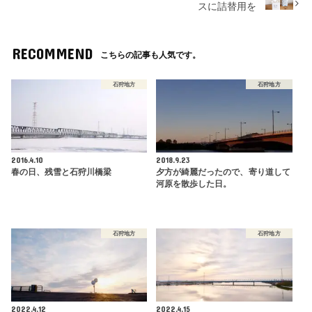
スに詰替用を
RECOMMEND
こちらの記事も人気です。
石狩地方
石狩地方
2016.4.10
2018.9.23
春の日、残雪と石狩川橋梁
夕方が綺麗だったので、寄り道して
河原を散歩した日。
石狩地方
石狩地方
2022.4.12
2022.4.15