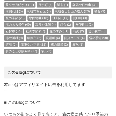
星空や月明かり
(17)
月形町
(4)
望来
(1)
朝陽や日の出
(33)
木漏れ日
(5)
札幌市白石区
(4)
札幌登山と山の道具
(23)
校舎
(3)
桜の季節
(23)
水郷地区
(18)
江別市
(17)
浦臼町
(3)
海のある景色
(40)
温泉や銭湯
(4)
灯台
(1)
無印良品
(1)
石狩市
(54)
秋の季節
(17)
花の季節
(31)
花火
(2)
苫小牧市
(5)
赤井川村
(9)
釧路市
(2)
長沼町
(4)
防災グッズ
(4)
雪の季節
(98)
雲海
(6)
電車やバス旅
(22)
霧の風景
(2)
霧氷
(2)
食のことや飲み物
(17)
駅
(23)
このBlogについて
本siteはアフィリエイト広告を利用してます
--
■ このBlogについて
いつもの街をよく見て歩くと、旅の様に感じたり季節の