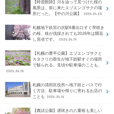
【時習館跡】川を辿って見つけた桜の
風景は、前に来たエゾエンゴサクの場
所だった。【中の川公園】
2026.04.20
札幌地下鉄宮の沢駅6番出口すぐ早咲き
の桜、枝が伐採されても2026年は開花
し見頃です。
2026.04.19
【札幌の豊平公園】エゾエンゴサクと
カタクリの群生が地下鉄駅すぐの場所
で観られる。見頃や駐車場のことも。
2026.04.18
札幌の清田区役所へ地下鉄とバスで行
く方法、駐車場や帰りに寄れるお店の
ことも
2026.04.16
【農試公園】遅咲きの八重桜も美しい