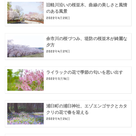
旧軽川沿いの桜並木、曲線の美しさと風情
のある風景
2022年4月28日
余市川の桜づつみ、堤防の桜並木が綺麗な
夕方
2022年4月29日
ライラックの花で季節の匂いを思い出す
2022年5月16日
浦臼町の浦臼神社、エゾエンゴサクとカタ
クリの花で春を迎える
2022年4月26日