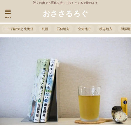
近くの街でも写真を撮って歩くとまるで旅のよう
おささるろぐ
menu
二十四節気と北海道
札幌
石狩地方
空知地方
後志地方
胆振地