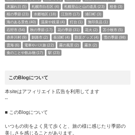
木漏れ日
(5)
札幌市白石区
(4)
札幌登山と山の道具
(23)
校舎
(3)
桜の季節
(23)
水郷地区
(18)
江別市
(17)
浦臼町
(3)
海のある景色
(40)
温泉や銭湯
(4)
灯台
(1)
無印良品
(1)
石狩市
(54)
秋の季節
(17)
花の季節
(31)
花火
(2)
苫小牧市
(5)
赤井川村
(9)
釧路市
(2)
長沼町
(4)
防災グッズ
(4)
雪の季節
(98)
雲海
(6)
電車やバス旅
(22)
霧の風景
(2)
霧氷
(2)
食のことや飲み物
(17)
駅
(23)
このBlogについて
本siteはアフィリエイト広告を利用してます
--
■ このBlogについて
いつもの街をよく見て歩くと、旅の様に感じたり季節の
美しさを感じることがあります。