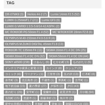
TAG
DR-07MKII
(3)
Helios 44-2
(7)
Lumix 14mm F2.5
(52)
LUMIX G 25mm/F1.7
(21)
Lumix GF3
(9)
LUMIX G VARIO 1:3.5-5.6/14-42 ASPH.
(2)
MC ROKKOR-PG 50mm F1.4
(52)
MC W.ROKKOR 28mm F2.8
(6)
OLYMPUS M.40-150mm F4.0-5.6 R
(4)
OLYMPUS M.ZUIKO DIGITAL 45mm F1.8
(13)
ROKKOR-TC 135mm F4
(11)
SIGMA 16mm F1.4 DC DN
(25)
SIGMA 30mm F1.4 DC DN
(32)
SIGMA 56mm F1.4 DC DN
(44)
SONY a6500
(158)
けあらし
(6)
むかわ町
(3)
ものがたり
(5)
インテリアや家具と家電
(11)
カインズ
(8)
ケシュア
(7)
コミック
(4)
ワークマン
(1)
三笠市
(3)
五の沢
(13)
仁木町
(4)
余市町
(3)
北広島市
(2)
千歳市
(1)
厚真町
(1)
古平町
(1)
地下鉄沿線
(15)
夏の季節
(27)
夕張市
(2)
夕日
(43)
夜の灯り
(20)
安平町
(1)
室蘭市
(1)
岩見沢市
(1)
川や橋
(94)
当別町
(15)
恵庭市
(1)
新篠津村
(3)
旭川市
(2)
星空や月明かり
(17)
月形町
(4)
望来
(1)
朝陽や日の出
(33)