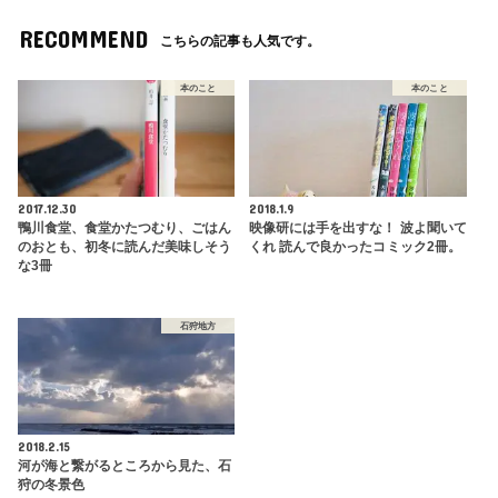
RECOMMEND
こちらの記事も人気です。
本のこと
本のこと
2017.12.30
2018.1.9
鴨川食堂、食堂かたつむり、ごはん
映像研には手を出すな！ 波よ聞いて
のおとも、初冬に読んだ美味しそう
くれ 読んで良かったコミック2冊。
な3冊
石狩地方
2018.2.15
河が海と繋がるところから見た、石
狩の冬景色