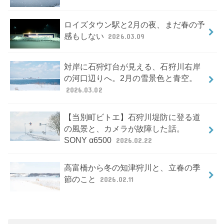
ロイズタウン駅と2月の夜、まだ春の予
感もしない
2026.03.09
対岸に石狩灯台が見える、石狩川右岸
の河口辺りへ。2月の雪景色と青空。
2026.03.02
【当別町ビトエ】石狩川堤防に登る道
の風景と、カメラが故障した話。
SONY α6500
2026.02.22
高富橋から冬の知津狩川と、立春の季
節のこと
2026.02.11