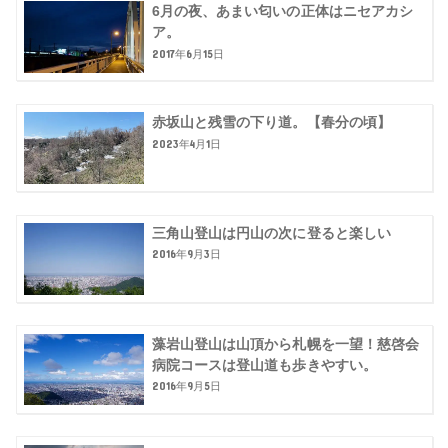
6月の夜、あまい匂いの正体はニセアカシ
ア。
2017年6月15日
赤坂山と残雪の下り道。【春分の頃】
2023年4月1日
三角山登山は円山の次に登ると楽しい
2016年9月3日
藻岩山登山は山頂から札幌を一望！慈啓会
病院コースは登山道も歩きやすい。
2016年9月5日