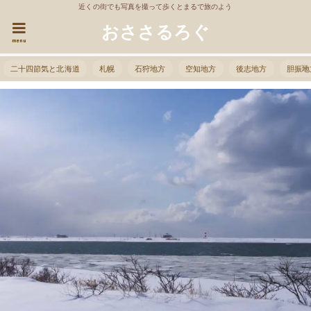
近くの街でも写真を撮って歩くとまるで旅のよう
おささるろぐ
menu
二十四節気と北海道
札幌
石狩地方
空知地方
後志地方
胆振地