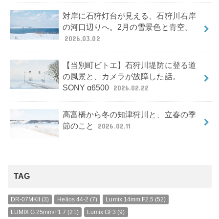
対岸に石狩灯台が見える、石狩川右岸
の河口辺りへ。2月の雪景色と青空。
2026.03.02
【当別町ビトエ】石狩川堤防に登る道
の風景と、カメラが故障した話。
SONY α6500
2026.02.22
高富橋から冬の知津狩川と、立春の季
節のこと
2026.02.11
TAG
DR-07MKII
(3)
Helios 44-2
(7)
Lumix 14mm F2.5
(52)
LUMIX G 25mm/F1.7
(21)
Lumix GF3
(9)