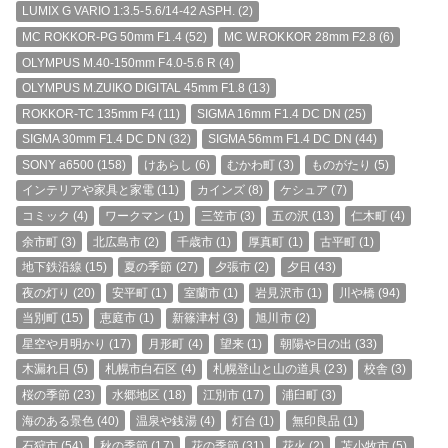
LUMIX G VARIO 1:3.5-5.6/14-42 ASPH.
(2)
MC ROKKOR-PG 50mm F1.4
(52)
MC W.ROKKOR 28mm F2.8
(6)
OLYMPUS M.40-150mm F4.0-5.6 R
(4)
OLYMPUS M.ZUIKO DIGITAL 45mm F1.8
(13)
ROKKOR-TC 135mm F4
(11)
SIGMA 16mm F1.4 DC DN
(25)
SIGMA 30mm F1.4 DC DN
(32)
SIGMA 56mm F1.4 DC DN
(44)
SONY a6500
(158)
けあらし
(6)
むかわ町
(3)
ものがたり
(5)
インテリアや家具と家電
(11)
カインズ
(8)
ケシュア
(7)
コミック
(4)
ワークマン
(1)
三笠市
(3)
五の沢
(13)
仁木町
(4)
余市町
(3)
北広島市
(2)
千歳市
(1)
厚真町
(1)
古平町
(1)
地下鉄沿線
(15)
夏の季節
(27)
夕張市
(2)
夕日
(43)
夜の灯り
(20)
安平町
(1)
室蘭市
(1)
岩見沢市
(1)
川や橋
(94)
当別町
(15)
恵庭市
(1)
新篠津村
(3)
旭川市
(2)
星空や月明かり
(17)
月形町
(4)
望来
(1)
朝陽や日の出
(33)
木漏れ日
(5)
札幌市白石区
(4)
札幌登山と山の道具
(23)
校舎
(3)
桜の季節
(23)
水郷地区
(18)
江別市
(17)
浦臼町
(3)
海のある景色
(40)
温泉や銭湯
(4)
灯台
(1)
無印良品
(1)
石狩市
(54)
秋の季節
(17)
花の季節
(31)
花火
(2)
苫小牧市
(5)