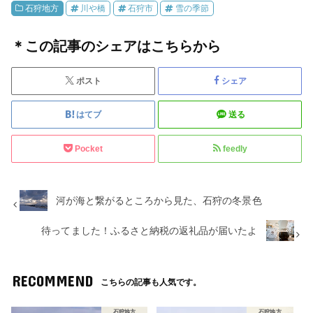
石狩地方
川や橋
石狩市
雪の季節
＊この記事のシェアはこちらから
ポスト
シェア
はてブ
送る
Pocket
feedly
河が海と繋がるところから見た、石狩の冬景色
待ってました！ふるさと納税の返礼品が届いたよ
RECOMMEND
こちらの記事も人気です。
石狩地方
石狩地方