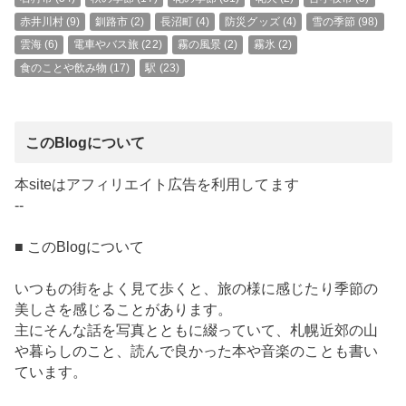
赤井川村
(9)
釧路市
(2)
長沼町
(4)
防災グッズ
(4)
雪の季節
(98)
雲海
(6)
電車やバス旅
(22)
霧の風景
(2)
霧氷
(2)
食のことや飲み物
(17)
駅
(23)
このBlogについて
本siteはアフィリエイト広告を利用してます
--
■ このBlogについて
いつもの街をよく見て歩くと、旅の様に感じたり季節の
美しさを感じることがあります。
主にそんな話を写真とともに綴っていて、札幌近郊の山
や暮らしのこと、読んで良かった本や音楽のことも書い
ています。