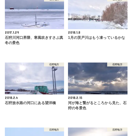
2017.1.29
2018.1.8
石狩川河口界隈、寒風吹きすさぶ真
1月の茨戸川はもう凍っているかな
冬の景色
石狩地方
石狩地方
2018.2.4
2018.2.15
石狩放水路の河口にある望洋橋
河が海と繋がるところから見た、石
狩の冬景色
石狩地方
石狩地方