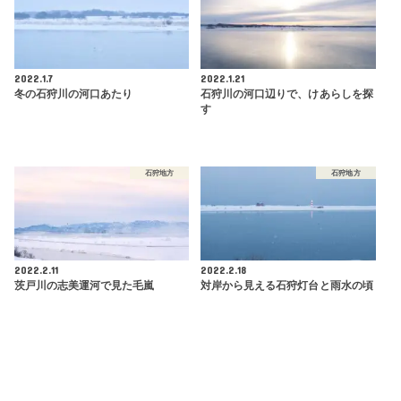
2022.1.7
2022.1.21
冬の石狩川の河口あたり
石狩川の河口辺りで、けあらしを探
す
石狩地方
石狩地方
2022.2.11
2022.2.18
茨戸川の志美運河で見た毛嵐
対岸から見える石狩灯台と雨水の頃