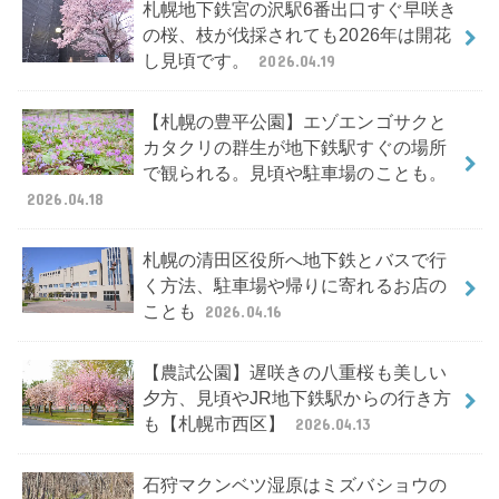
札幌地下鉄宮の沢駅6番出口すぐ早咲き
の桜、枝が伐採されても2026年は開花
し見頃です。
2026.04.19
【札幌の豊平公園】エゾエンゴサクと
カタクリの群生が地下鉄駅すぐの場所
で観られる。見頃や駐車場のことも。
2026.04.18
札幌の清田区役所へ地下鉄とバスで行
く方法、駐車場や帰りに寄れるお店の
ことも
2026.04.16
【農試公園】遅咲きの八重桜も美しい
夕方、見頃やJR地下鉄駅からの行き方
も【札幌市西区】
2026.04.13
石狩マクンベツ湿原はミズバショウの