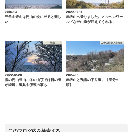
2016.9.3
2022.10.15
三角山登山は円山の次に登ると楽し
赤坂山へ登りました。メルヘンワー
い
ルドな登山道が迎えてくれる。
登山
二十四節気と北海道
2022.12.20
2023.4.1
雪の円山登山、冬の山頂では日の出
赤坂山と残雪の下り道。【春分の
が綺麗。道具や服装の事も。
頃】
このブログ内を検索する