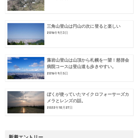
三角山登山は円山の次に登ると楽しい
2016年9月3日
藻岩山登山は山頂から札幌を一望！慈啓会
病院コースは登山道も歩きやすい。
2016年9月5日
ぼくが使っていたマイクロフォーサーズカ
メラとレンズの話。
2022年10月27日
新着エントリー