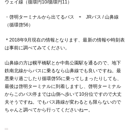
ウェイ線（循環円10/循環円11）
・啓明ターミナルから出てるバス ⇨ JRバス / 山鼻線
（循環啓56）
＊2018年9月現在の情報となります、最新の情報や時刻表
は事前に調べてみてください。
山鼻線の方は幌平橋駅とか中島公園駅を通るので、地下
鉄南北線からバスに乗るなら山鼻線でも良いですね。最
悪乗り過ごしたり循環啓55に乗ってしまったりしても、
最後は啓明ターミナルに到着しますし、啓明ターミナル
からこのバス停までは山側へ歩いて10分位ですので大丈
夫そうですね。でもバス路線が変わるとも限らないので
ちゃんと調べてから行ってくださいねー。