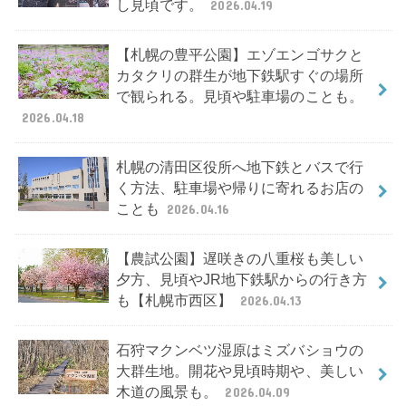
し見頃です。
2026.04.19
【札幌の豊平公園】エゾエンゴサクと
カタクリの群生が地下鉄駅すぐの場所
で観られる。見頃や駐車場のことも。
2026.04.18
札幌の清田区役所へ地下鉄とバスで行
く方法、駐車場や帰りに寄れるお店の
ことも
2026.04.16
【農試公園】遅咲きの八重桜も美しい
夕方、見頃やJR地下鉄駅からの行き方
も【札幌市西区】
2026.04.13
石狩マクンベツ湿原はミズバショウの
大群生地。開花や見頃時期や、美しい
木道の風景も。
2026.04.09