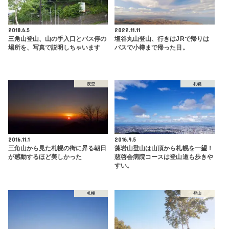
2018.6.5
2022.11.11
三角山登山、山の手入口とバス停の
塩谷丸山登山、行きはJRで帰りは
場所を、写真で説明しちゃいます
バスで小樽まで帰った日。
夜空
札幌
2016.11.1
2016.9.5
三角山から見た札幌の街に昇る朝日
藻岩山登山は山頂から札幌を一望！
が感動するほど美しかった
慈啓会病院コースは登山道も歩きや
すい。
札幌
登山