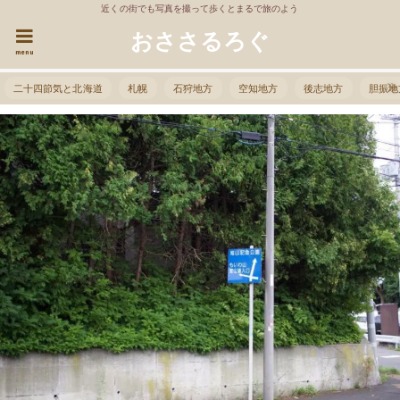
近くの街でも写真を撮って歩くとまるで旅のよう
おささるろぐ
menu
二十四節気と北海道
札幌
石狩地方
空知地方
後志地方
胆振地