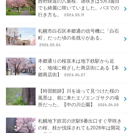
西野緑道の八重桜、遅咲きは5月3週目
でも綺麗に咲いていました。バスでの
行き方も。
2026.05.11
札幌市白石区本郷通の信号機に「白石
町」だった頃の名残りがある。
2026.05.04
本郷通りの桜並木は地下鉄駅から近
く、地域に根ざした商店街にある【本
郷商店街】
2026.04.27
【時習館跡】川を辿って見つけた桜の
風景は、前に来たエゾエンゴサクの場
所だった。【中の川公園】
2026.04.20
札幌地下鉄宮の沢駅6番出口すぐ早咲き
の桜、枝が伐採されても2026年は開花