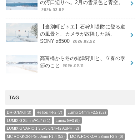
の河口辺りへ。2月の雪景色と青空。
2026.03.02
【当別町ビトエ】石狩川堤防に登る道
の風景と、カメラが故障した話。
SONY α6500
2026.02.22
高富橋から冬の知津狩川と、立春の季
節のこと
2026.02.11
TAG
DR-07MKII
(3)
Helios 44-2
(7)
Lumix 14mm F2.5
(52)
LUMIX G 25mm/F1.7
(21)
Lumix GF3
(9)
LUMIX G VARIO 1:3.5-5.6/14-42 ASPH.
(2)
MC ROKKOR-PG 50mm F1.4
(52)
MC W.ROKKOR 28mm F2.8
(6)