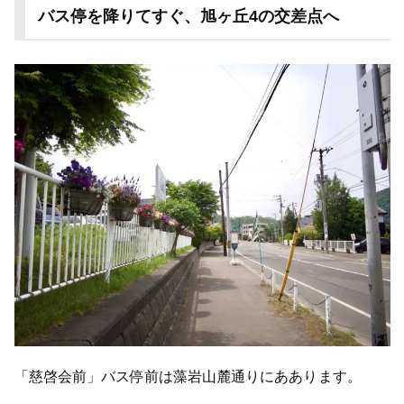
バス停を降りてすぐ、旭ヶ丘4の交差点へ
「慈啓会前」バス停前は藻岩山麓通りにああります。