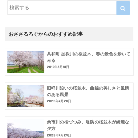
おささるろぐからのおすすめ記事
共和町 掘株川の桜並木、春の景色を歩いて
みる
2019年5月18日
旧軽川沿いの桜並木、曲線の美しさと風情
のある風景
2022年4月28日
余市川の桜づつみ、堤防の桜並木が綺麗な
夕方
2022年4月29日