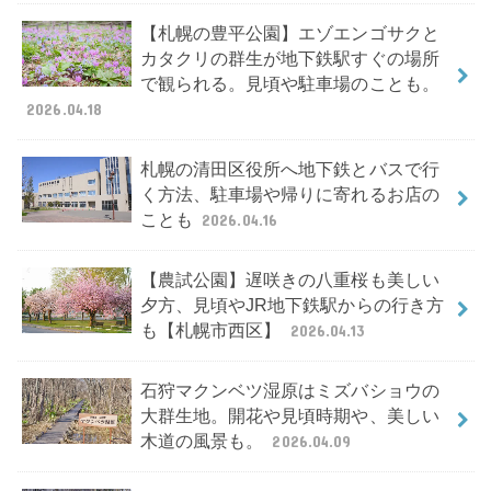
【札幌の豊平公園】エゾエンゴサクと
カタクリの群生が地下鉄駅すぐの場所
で観られる。見頃や駐車場のことも。
2026.04.18
札幌の清田区役所へ地下鉄とバスで行
く方法、駐車場や帰りに寄れるお店の
ことも
2026.04.16
【農試公園】遅咲きの八重桜も美しい
夕方、見頃やJR地下鉄駅からの行き方
も【札幌市西区】
2026.04.13
石狩マクンベツ湿原はミズバショウの
大群生地。開花や見頃時期や、美しい
木道の風景も。
2026.04.09