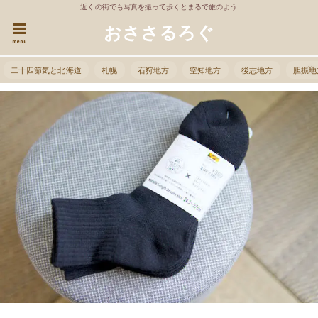
近くの街でも写真を撮って歩くとまるで旅のよう
おささるろぐ
menu
二十四節気と北海道
札幌
石狩地方
空知地方
後志地方
胆振地