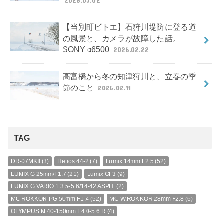
2026.03.02
【当別町ビトエ】石狩川堤防に登る道
の風景と、カメラが故障した話。
SONY α6500
2026.02.22
高富橋から冬の知津狩川と、立春の季
節のこと
2026.02.11
TAG
DR-07MKII
(3)
Helios 44-2
(7)
Lumix 14mm F2.5
(52)
LUMIX G 25mm/F1.7
(21)
Lumix GF3
(9)
LUMIX G VARIO 1:3.5-5.6/14-42 ASPH.
(2)
MC ROKKOR-PG 50mm F1.4
(52)
MC W.ROKKOR 28mm F2.8
(6)
OLYMPUS M.40-150mm F4.0-5.6 R
(4)