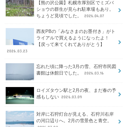
【熊の沢公園】札幌市厚別区でミズバ
ショウの群生が見られ駐車場もあり。
ちょうど見頃でした。
2026.04.07
西友PBの「みなさまのお墨付き」がト
ライアルで買えるようになったよ！
【戻って来てくれてありがとう】
2026.03.23
忘れた頃に降った3月の雪、石狩市民図
書館は休館日でした。
2026.03.16
ロイズタウン駅と2月の夜、まだ春の予
感もしない
2026.03.09
対岸に石狩灯台が見える、石狩川右岸
の河口辺りへ。2月の雪景色と青空。