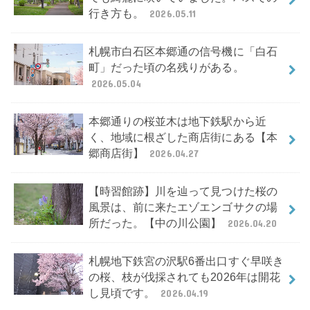
行き方も。
2026.05.11
札幌市白石区本郷通の信号機に「白石
町」だった頃の名残りがある。
2026.05.04
本郷通りの桜並木は地下鉄駅から近
く、地域に根ざした商店街にある【本
郷商店街】
2026.04.27
【時習館跡】川を辿って見つけた桜の
風景は、前に来たエゾエンゴサクの場
所だった。【中の川公園】
2026.04.20
札幌地下鉄宮の沢駅6番出口すぐ早咲き
の桜、枝が伐採されても2026年は開花
し見頃です。
2026.04.19