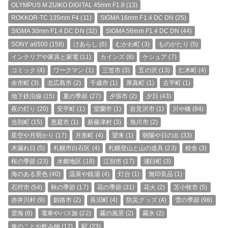
OLYMPUS M.ZUIKO DIGITAL 45mm F1.8
(13)
ROKKOR-TC 135mm F4
(11)
SIGMA 16mm F1.4 DC DN
(25)
SIGMA 30mm F1.4 DC DN
(32)
SIGMA 56mm F1.4 DC DN
(44)
SONY a6500
(158)
けあらし
(6)
むかわ町
(3)
ものがたり
(5)
インテリアや家具と家電
(11)
カインズ
(8)
ケシュア
(7)
コミック
(4)
ワークマン
(1)
三笠市
(3)
五の沢
(13)
仁木町
(4)
余市町
(3)
北広島市
(2)
千歳市
(1)
厚真町
(1)
古平町
(1)
地下鉄沿線
(15)
夏の季節
(27)
夕張市
(2)
夕日
(43)
夜の灯り
(20)
安平町
(1)
室蘭市
(1)
岩見沢市
(1)
川や橋
(94)
当別町
(15)
恵庭市
(1)
新篠津村
(3)
旭川市
(2)
星空や月明かり
(17)
月形町
(4)
望来
(1)
朝陽や日の出
(33)
木漏れ日
(5)
札幌市白石区
(4)
札幌登山と山の道具
(23)
校舎
(3)
桜の季節
(23)
水郷地区
(18)
江別市
(17)
浦臼町
(3)
海のある景色
(40)
温泉や銭湯
(4)
灯台
(1)
無印良品
(1)
石狩市
(54)
秋の季節
(17)
花の季節
(31)
花火
(2)
苫小牧市
(5)
赤井川村
(9)
釧路市
(2)
長沼町
(4)
防災グッズ
(4)
雪の季節
(98)
雲海
(6)
電車やバス旅
(22)
霧の風景
(2)
霧氷
(2)
食のことや飲み物
(17)
駅
(23)