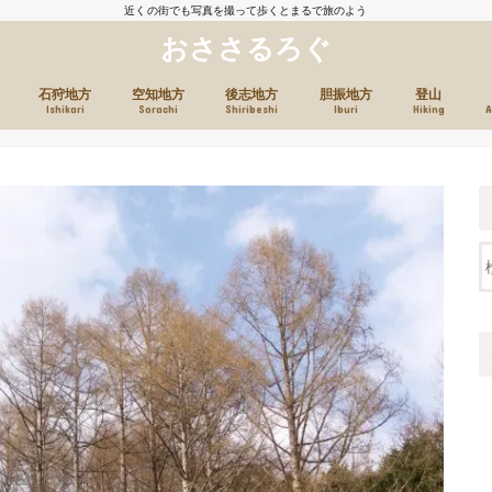
近くの街でも写真を撮って歩くとまるで旅のよう
おささるろぐ
石狩地方
空知地方
後志地方
胆振地方
登山
Ishikari
Sorachi
Shiribeshi
Iburi
Hiking
A