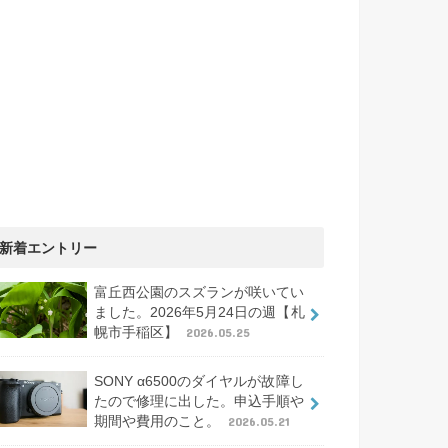
新着エントリー
富丘西公園のスズランが咲いてい
ました。2026年5月24日の週【札
幌市手稲区】
2026.05.25
SONY α6500のダイヤルが故障し
たので修理に出した。申込手順や
期間や費用のこと。
2026.05.21