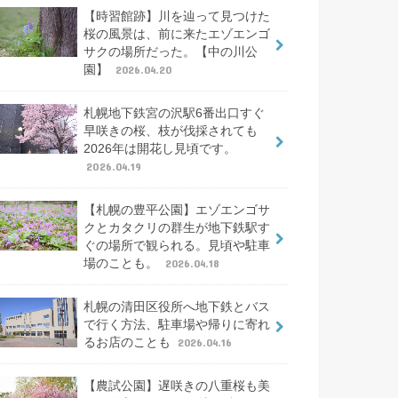
【時習館跡】川を辿って見つけた
桜の風景は、前に来たエゾエンゴ
サクの場所だった。【中の川公
園】
2026.04.20
札幌地下鉄宮の沢駅6番出口すぐ
早咲きの桜、枝が伐採されても
2026年は開花し見頃です。
2026.04.19
【札幌の豊平公園】エゾエンゴサ
クとカタクリの群生が地下鉄駅す
ぐの場所で観られる。見頃や駐車
場のことも。
2026.04.18
札幌の清田区役所へ地下鉄とバス
で行く方法、駐車場や帰りに寄れ
るお店のことも
2026.04.16
【農試公園】遅咲きの八重桜も美