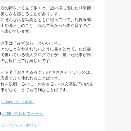
普段の街をよく見て歩くと、旅の様に感じたり季節
の美しさを感じることがあります。
主にそんな話を写真とともに綴っていて、札幌近郊
の山や暮らしのこと、読んで良かった本や音楽のこ
とも書いています。
書き手は「みずなら」といいます。
日々のことをわすれないように書きとめて、ただ趣
味で書いている個人ブログですが、書いた記事が誰
かのお役にたてば嬉しいです。
サイト名「おささるろぐ」の”おささる”というのは、
北海道でよく使われることばです。
これを説明するのに「おささる」の4文字以下のは見
た事がなく、とても便利なことばです。
Instagram - osasalog
お問い合わせフォーム
プライバシーポリシー