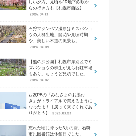
しい夕方、見頃やJR地下鉄駅か
らの行き方も【札幌市西区】
2026.04.13
石狩マクンベツ湿原はミズバショ
ウの大群生地。開花や見頃時期
や、美しい木道の風景も。
2026.04.09
【熊の沢公園】札幌市厚別区でミ
ズバショウの群生が見られ駐車場
もあり。ちょうど見頃でした。
2026.04.07
西友PBの「みなさまのお墨付
き」がトライアルで買えるように
なったよ！【戻って来てくれてあ
りがとう】
2026.03.23
忘れた頃に降った3月の雪、石狩
市民図書館は休館日でした。