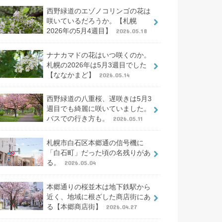
西野緑道のエゾノコリンゴの花は
咲いているだろうか。【札幌
2026年の5月4週目】
2026.05.18
ナナカマドの花はいつ咲くのか。
札幌の2026年は5月3週目でした
【ななかまど】
2026.05.14
西野緑道の八重桜、遅咲きは5月3
週目でも綺麗に咲いていました。
バスでの行き方も。
2026.05.11
札幌市白石区本郷通の信号機に
「白石町」だった頃の名残りがあ
る。
2026.05.04
本郷通りの桜並木は地下鉄駅から
近く、地域に根ざした商店街にあ
る【本郷商店街】
2026.04.27