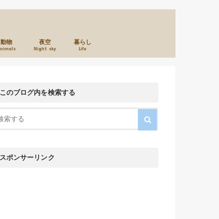
動物
夜空
暮らし
nimals
Night sky
Life
本のこと
カメラのこと
お店のこと
このブログ内を検索する
スポンサーリンク