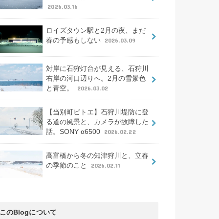
2026.03.16
ロイズタウン駅と2月の夜、まだ
春の予感もしない
2026.03.09
対岸に石狩灯台が見える、石狩川
右岸の河口辺りへ。2月の雪景色
と青空。
2026.03.02
【当別町ビトエ】石狩川堤防に登
る道の風景と、カメラが故障した
話。SONY α6500
2026.02.22
高富橋から冬の知津狩川と、立春
の季節のこと
2026.02.11
このBlogについて