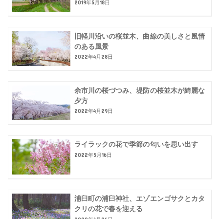
2019年5月18日
旧軽川沿いの桜並木、曲線の美しさと風情
のある風景
2022年4月28日
余市川の桜づつみ、堤防の桜並木が綺麗な
夕方
2022年4月29日
ライラックの花で季節の匂いを思い出す
2022年5月16日
浦臼町の浦臼神社、エゾエンゴサクとカタ
クリの花で春を迎える