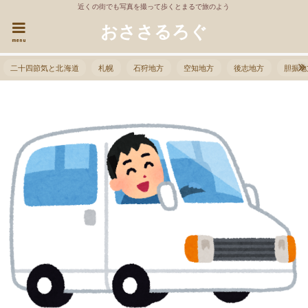
近くの街でも写真を撮って歩くとまるで旅のよう
おささるろぐ
menu
二十四節気と北海道
札幌
石狩地方
空知地方
後志地方
胆振地