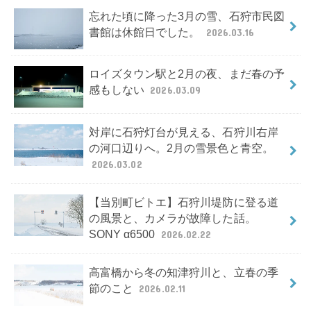
忘れた頃に降った3月の雪、石狩市民図
書館は休館日でした。
2026.03.16
ロイズタウン駅と2月の夜、まだ春の予
感もしない
2026.03.09
対岸に石狩灯台が見える、石狩川右岸
の河口辺りへ。2月の雪景色と青空。
2026.03.02
【当別町ビトエ】石狩川堤防に登る道
の風景と、カメラが故障した話。
SONY α6500
2026.02.22
高富橋から冬の知津狩川と、立春の季
節のこと
2026.02.11