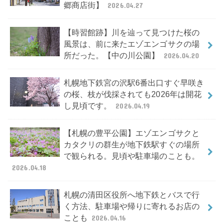
郷商店街】
2026.04.27
【時習館跡】川を辿って見つけた桜の
風景は、前に来たエゾエンゴサクの場
所だった。【中の川公園】
2026.04.20
札幌地下鉄宮の沢駅6番出口すぐ早咲き
の桜、枝が伐採されても2026年は開花
し見頃です。
2026.04.19
【札幌の豊平公園】エゾエンゴサクと
カタクリの群生が地下鉄駅すぐの場所
で観られる。見頃や駐車場のことも。
2026.04.18
札幌の清田区役所へ地下鉄とバスで行
く方法、駐車場や帰りに寄れるお店の
ことも
2026.04.16