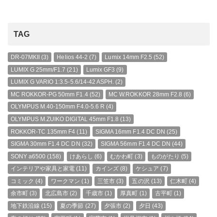
TAG
DR-07MKII
(3)
Helios 44-2
(7)
Lumix 14mm F2.5
(52)
LUMIX G 25mm/F1.7
(21)
Lumix GF3
(9)
LUMIX G VARIO 1:3.5-5.6/14-42 ASPH.
(2)
MC ROKKOR-PG 50mm F1.4
(52)
MC W.ROKKOR 28mm F2.8
(6)
OLYMPUS M.40-150mm F4.0-5.6 R
(4)
OLYMPUS M.ZUIKO DIGITAL 45mm F1.8
(13)
ROKKOR-TC 135mm F4
(11)
SIGMA 16mm F1.4 DC DN
(25)
SIGMA 30mm F1.4 DC DN
(32)
SIGMA 56mm F1.4 DC DN
(44)
SONY a6500
(158)
けあらし
(6)
むかわ町
(3)
ものがたり
(5)
インテリアや家具と家電
(11)
カインズ
(8)
ケシュア
(7)
コミック
(4)
ワークマン
(1)
三笠市
(3)
五の沢
(13)
仁木町
(4)
余市町
(3)
北広島市
(2)
千歳市
(1)
厚真町
(1)
古平町
(1)
地下鉄沿線
(15)
夏の季節
(27)
夕張市
(2)
夕日
(43)