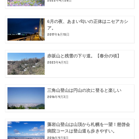
2022年4月26日
6月の夜、あまい匂いの正体はニセアカシ
ア。
2017年6月15日
赤坂山と残雪の下り道。【春分の頃】
2023年4月1日
三角山登山は円山の次に登ると楽しい
2016年9月3日
藻岩山登山は山頂から札幌を一望！慈啓会
病院コースは登山道も歩きやすい。
2016年9月5日