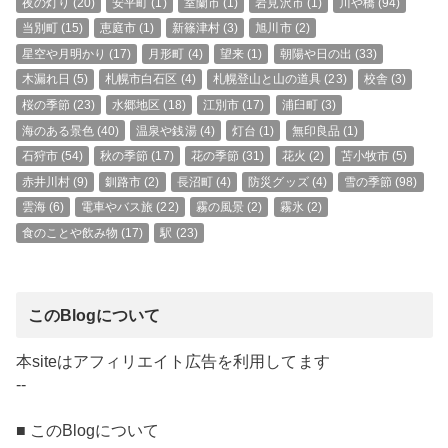
夜の灯り
(20)
安平町
(1)
室蘭市
(1)
岩見沢市
(1)
川や橋
(94)
当別町
(15)
恵庭市
(1)
新篠津村
(3)
旭川市
(2)
星空や月明かり
(17)
月形町
(4)
望来
(1)
朝陽や日の出
(33)
木漏れ日
(5)
札幌市白石区
(4)
札幌登山と山の道具
(23)
校舎
(3)
桜の季節
(23)
水郷地区
(18)
江別市
(17)
浦臼町
(3)
海のある景色
(40)
温泉や銭湯
(4)
灯台
(1)
無印良品
(1)
石狩市
(54)
秋の季節
(17)
花の季節
(31)
花火
(2)
苫小牧市
(5)
赤井川村
(9)
釧路市
(2)
長沼町
(4)
防災グッズ
(4)
雪の季節
(98)
雲海
(6)
電車やバス旅
(22)
霧の風景
(2)
霧氷
(2)
食のことや飲み物
(17)
駅
(23)
このBlogについて
本siteはアフィリエイト広告を利用してます
--
■ このBlogについて