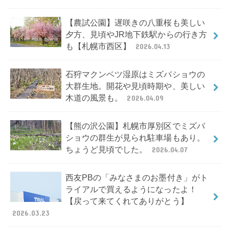
【農試公園】遅咲きの八重桜も美しい
夕方、見頃やJR地下鉄駅からの行き方
も【札幌市西区】
2026.04.13
石狩マクンベツ湿原はミズバショウの
大群生地。開花や見頃時期や、美しい
木道の風景も。
2026.04.09
【熊の沢公園】札幌市厚別区でミズバ
ショウの群生が見られ駐車場もあり。
ちょうど見頃でした。
2026.04.07
西友PBの「みなさまのお墨付き」がト
ライアルで買えるようになったよ！
【戻って来てくれてありがとう】
2026.03.23