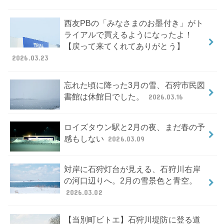
西友PBの「みなさまのお墨付き」がト
ライアルで買えるようになったよ！
【戻って来てくれてありがとう】
2026.03.23
忘れた頃に降った3月の雪、石狩市民図
書館は休館日でした。
2026.03.16
ロイズタウン駅と2月の夜、まだ春の予
感もしない
2026.03.09
対岸に石狩灯台が見える、石狩川右岸
の河口辺りへ。2月の雪景色と青空。
2026.03.02
【当別町ビトエ】石狩川堤防に登る道