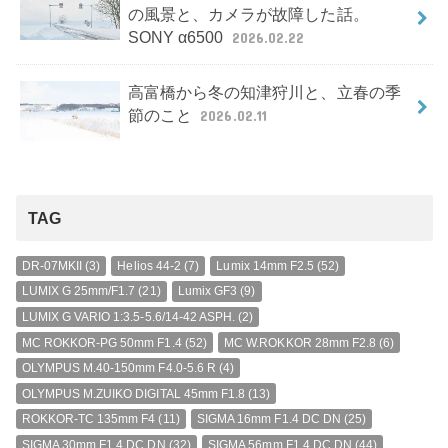
の風景と、カメラが故障した話。
SONY α6500
2026.02.22
高富橋から冬の知津狩川と、立春の季
節のこと
2026.02.11
TAG
DR-07MKII
(3)
Helios 44-2
(7)
Lumix 14mm F2.5
(52)
LUMIX G 25mm/F1.7
(21)
Lumix GF3
(9)
LUMIX G VARIO 1:3.5-5.6/14-42 ASPH.
(2)
MC ROKKOR-PG 50mm F1.4
(52)
MC W.ROKKOR 28mm F2.8
(6)
OLYMPUS M.40-150mm F4.0-5.6 R
(4)
OLYMPUS M.ZUIKO DIGITAL 45mm F1.8
(13)
ROKKOR-TC 135mm F4
(11)
SIGMA 16mm F1.4 DC DN
(25)
SIGMA 30mm F1.4 DC DN
(32)
SIGMA 56mm F1.4 DC DN
(44)