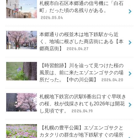
札幌市白石区本郷通の信号機に「白石
町」だった頃の名残りがある。
2026.05.04
本郷通りの桜並木は地下鉄駅から近
く、地域に根ざした商店街にある【本
郷商店街】
2026.04.27
【時習館跡】川を辿って見つけた桜の
風景は、前に来たエゾエンゴサクの場
所だった。【中の川公園】
2026.04.20
札幌地下鉄宮の沢駅6番出口すぐ早咲き
の桜、枝が伐採されても2026年は開花
し見頃です。
2026.04.19
【札幌の豊平公園】エゾエンゴサクと
カタクリの群生が地下鉄駅すぐの場所