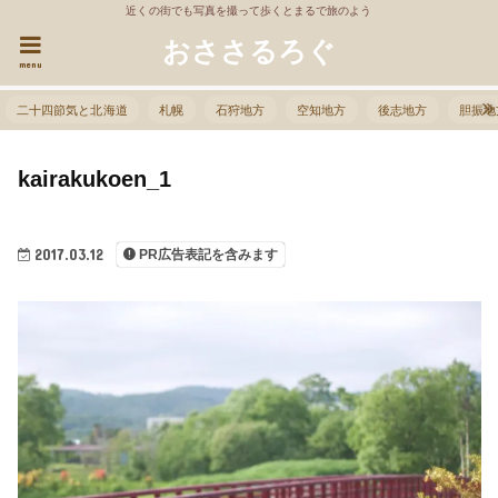
近くの街でも写真を撮って歩くとまるで旅のよう
おささるろぐ
menu
二十四節気と北海道
札幌
石狩地方
空知地方
後志地方
胆振地
kairakukoen_1
2017.03.12
PR広告表記を含みます