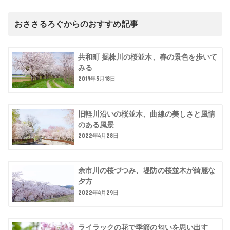
おささるろぐからのおすすめ記事
共和町 掘株川の桜並木、春の景色を歩いて
みる
2019年5月18日
旧軽川沿いの桜並木、曲線の美しさと風情
のある風景
2022年4月28日
余市川の桜づつみ、堤防の桜並木が綺麗な
夕方
2022年4月29日
ライラックの花で季節の匂いを思い出す