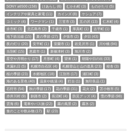
SONY a6500
(158)
けあらし
(6)
むかわ町
(3)
ものがたり
(5)
インテリアや家具と家電
(11)
カインズ
(8)
ケシュア
(7)
コミック
(4)
ワークマン
(1)
三笠市
(3)
五の沢
(13)
仁木町
(4)
余市町
(3)
北広島市
(2)
千歳市
(1)
厚真町
(1)
古平町
(1)
地下鉄沿線
(15)
夏の季節
(27)
夕張市
(2)
夕日
(43)
夜の灯り
(20)
安平町
(1)
室蘭市
(1)
岩見沢市
(1)
川や橋
(94)
当別町
(15)
恵庭市
(1)
新篠津村
(3)
旭川市
(2)
星空や月明かり
(17)
月形町
(4)
望来
(1)
朝陽や日の出
(33)
木漏れ日
(5)
札幌市白石区
(4)
札幌登山と山の道具
(23)
校舎
(3)
桜の季節
(23)
水郷地区
(18)
江別市
(17)
浦臼町
(3)
海のある景色
(40)
温泉や銭湯
(4)
灯台
(1)
無印良品
(1)
石狩市
(54)
秋の季節
(17)
花の季節
(31)
花火
(2)
苫小牧市
(5)
赤井川村
(9)
釧路市
(2)
長沼町
(4)
防災グッズ
(4)
雪の季節
(98)
雲海
(6)
電車やバス旅
(22)
霧の風景
(2)
霧氷
(2)
食のことや飲み物
(17)
駅
(23)