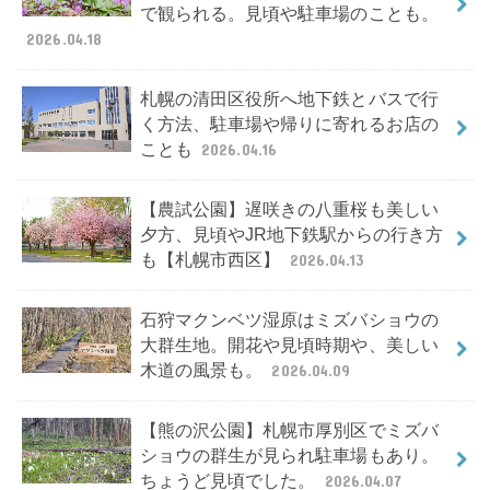
で観られる。見頃や駐車場のことも。
2026.04.18
札幌の清田区役所へ地下鉄とバスで行
く方法、駐車場や帰りに寄れるお店の
ことも
2026.04.16
【農試公園】遅咲きの八重桜も美しい
夕方、見頃やJR地下鉄駅からの行き方
も【札幌市西区】
2026.04.13
石狩マクンベツ湿原はミズバショウの
大群生地。開花や見頃時期や、美しい
木道の風景も。
2026.04.09
【熊の沢公園】札幌市厚別区でミズバ
ショウの群生が見られ駐車場もあり。
ちょうど見頃でした。
2026.04.07