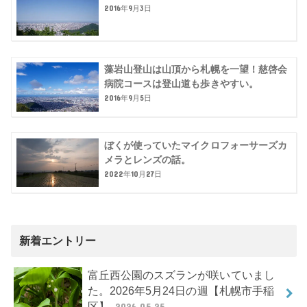
2016年9月3日
藻岩山登山は山頂から札幌を一望！慈啓会
病院コースは登山道も歩きやすい。
2016年9月5日
ぼくが使っていたマイクロフォーサーズカ
メラとレンズの話。
2022年10月27日
新着エントリー
富丘西公園のスズランが咲いていまし
た。2026年5月24日の週【札幌市手稲
区】
2026.05.25