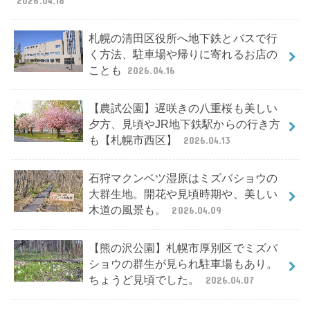
2026.04.18
札幌の清田区役所へ地下鉄とバスで行
く方法、駐車場や帰りに寄れるお店の
ことも
2026.04.16
【農試公園】遅咲きの八重桜も美しい
夕方、見頃やJR地下鉄駅からの行き方
も【札幌市西区】
2026.04.13
石狩マクンベツ湿原はミズバショウの
大群生地。開花や見頃時期や、美しい
木道の風景も。
2026.04.09
【熊の沢公園】札幌市厚別区でミズバ
ショウの群生が見られ駐車場もあり。
ちょうど見頃でした。
2026.04.07