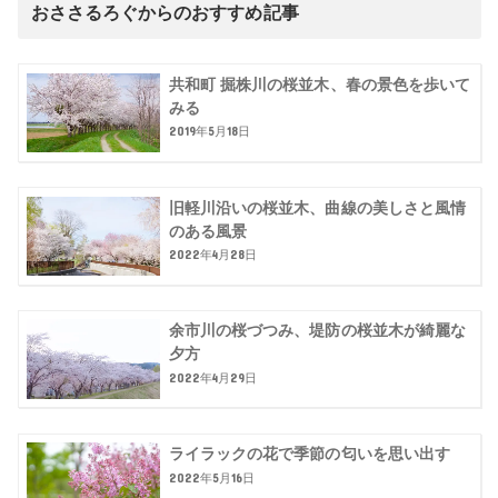
おささるろぐからのおすすめ記事
共和町 掘株川の桜並木、春の景色を歩いて
みる
2019年5月18日
旧軽川沿いの桜並木、曲線の美しさと風情
のある風景
2022年4月28日
余市川の桜づつみ、堤防の桜並木が綺麗な
夕方
2022年4月29日
ライラックの花で季節の匂いを思い出す
2022年5月16日