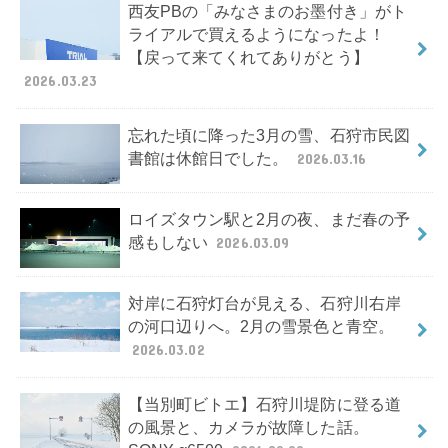
西友PBの「みなさまのお墨付き」がト
ライアルで買えるようになったよ！
【戻って来てくれてありがとう】
2026.03.23
忘れた頃に降った3月の雪、石狩市民図
書館は休館日でした。
2026.03.16
ロイズタウン駅と2月の夜、まだ春の予
感もしない
2026.03.09
対岸に石狩灯台が見える、石狩川右岸
の河口辺りへ。2月の雪景色と青空。
2026.03.02
【当別町ビトエ】石狩川堤防に登る道
の風景と、カメラが故障した話。