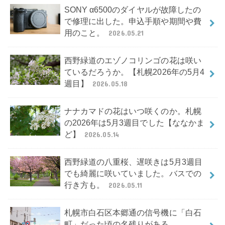
SONY α6500のダイヤルが故障したの
で修理に出した。申込手順や期間や費
用のこと。
2026.05.21
西野緑道のエゾノコリンゴの花は咲い
ているだろうか。【札幌2026年の5月4
週目】
2026.05.18
ナナカマドの花はいつ咲くのか。札幌
の2026年は5月3週目でした【ななかま
ど】
2026.05.14
西野緑道の八重桜、遅咲きは5月3週目
でも綺麗に咲いていました。バスでの
行き方も。
2026.05.11
札幌市白石区本郷通の信号機に「白石
町」だった頃の名残りがある。