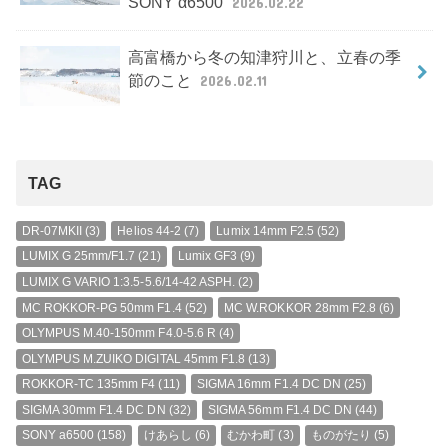
SONY α6500
2026.02.22
高富橋から冬の知津狩川と、立春の季
節のこと
2026.02.11
TAG
DR-07MKII
(3)
Helios 44-2
(7)
Lumix 14mm F2.5
(52)
LUMIX G 25mm/F1.7
(21)
Lumix GF3
(9)
LUMIX G VARIO 1:3.5-5.6/14-42 ASPH.
(2)
MC ROKKOR-PG 50mm F1.4
(52)
MC W.ROKKOR 28mm F2.8
(6)
OLYMPUS M.40-150mm F4.0-5.6 R
(4)
OLYMPUS M.ZUIKO DIGITAL 45mm F1.8
(13)
ROKKOR-TC 135mm F4
(11)
SIGMA 16mm F1.4 DC DN
(25)
SIGMA 30mm F1.4 DC DN
(32)
SIGMA 56mm F1.4 DC DN
(44)
SONY a6500
(158)
けあらし
(6)
むかわ町
(3)
ものがたり
(5)