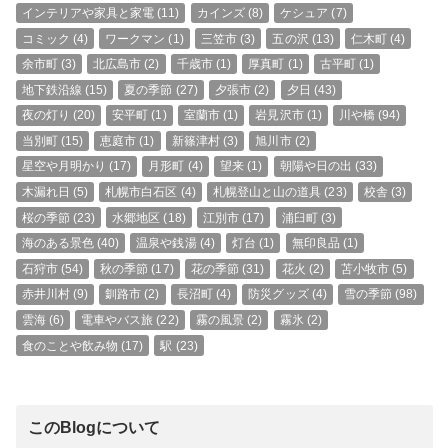
インテリアや家具と家電
(11)
カインズ
(8)
ケシュア
(7)
コミック
(4)
ワークマン
(1)
三笠市
(3)
五の沢
(13)
仁木町
(4)
余市町
(3)
北広島市
(2)
千歳市
(1)
厚真町
(1)
古平町
(1)
地下鉄沿線
(15)
夏の季節
(27)
夕張市
(2)
夕日
(43)
夜の灯り
(20)
安平町
(1)
室蘭市
(1)
岩見沢市
(1)
川や橋
(94)
当別町
(15)
恵庭市
(1)
新篠津村
(3)
旭川市
(2)
星空や月明かり
(17)
月形町
(4)
望来
(1)
朝陽や日の出
(33)
木漏れ日
(5)
札幌市白石区
(4)
札幌登山と山の道具
(23)
校舎
(3)
桜の季節
(23)
水郷地区
(18)
江別市
(17)
浦臼町
(3)
海のある景色
(40)
温泉や銭湯
(4)
灯台
(1)
無印良品
(1)
石狩市
(54)
秋の季節
(17)
花の季節
(31)
花火
(2)
苫小牧市
(5)
赤井川村
(9)
釧路市
(2)
長沼町
(4)
防災グッズ
(4)
雪の季節
(98)
雲海
(6)
電車やバス旅
(22)
霧の風景
(2)
霧氷
(2)
食のことや飲み物
(17)
駅
(23)
このBlogについて