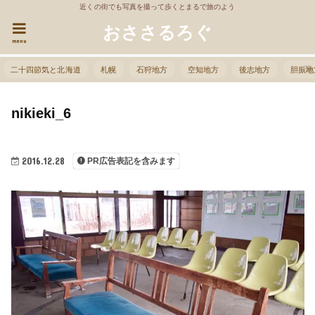
近くの街でも写真を撮って歩くとまるで旅のよう
おささるろぐ
menu
二十四節気と北海道
札幌
石狩地方
空知地方
後志地方
胆振地
nikieki_6
2016.12.28
PR広告表記を含みます