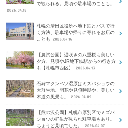
で観られる。見頃や駐車場のことも。
2026.04.18
札幌の清田区役所へ地下鉄とバスで行
く方法、駐車場や帰りに寄れるお店の
ことも
2026.04.16
【農試公園】遅咲きの八重桜も美しい
夕方、見頃やJR地下鉄駅からの行き方
も【札幌市西区】
2026.04.13
石狩マクンベツ湿原はミズバショウの
大群生地。開花や見頃時期や、美しい
木道の風景も。
2026.04.09
【熊の沢公園】札幌市厚別区でミズバ
ショウの群生が見られ駐車場もあり。
ちょうど見頃でした。
2026.04.07