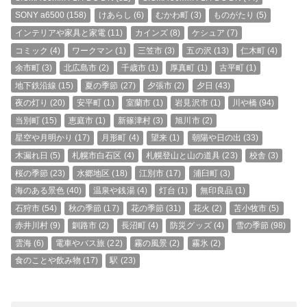
SONY a6500
(158)
けあらし
(6)
むかわ町
(3)
ものがたり
(5)
インテリアや家具と家電
(11)
カインズ
(8)
ケシュア
(7)
コミック
(4)
ワークマン
(1)
三笠市
(3)
五の沢
(13)
仁木町
(4)
余市町
(3)
北広島市
(2)
千歳市
(1)
厚真町
(1)
古平町
(1)
地下鉄沿線
(15)
夏の季節
(27)
夕張市
(2)
夕日
(43)
夜の灯り
(20)
安平町
(1)
室蘭市
(1)
岩見沢市
(1)
川や橋
(94)
当別町
(15)
恵庭市
(1)
新篠津村
(3)
旭川市
(2)
星空や月明かり
(17)
月形町
(4)
望来
(1)
朝陽や日の出
(33)
木漏れ日
(5)
札幌市白石区
(4)
札幌登山と山の道具
(23)
校舎
(3)
桜の季節
(23)
水郷地区
(18)
江別市
(17)
浦臼町
(3)
海のある景色
(40)
温泉や銭湯
(4)
灯台
(1)
無印良品
(1)
石狩市
(54)
秋の季節
(17)
花の季節
(31)
花火
(2)
苫小牧市
(5)
赤井川村
(9)
釧路市
(2)
長沼町
(4)
防災グッズ
(4)
雪の季節
(98)
雲海
(6)
電車やバス旅
(22)
霧の風景
(2)
霧氷
(2)
食のことや飲み物
(17)
駅
(23)