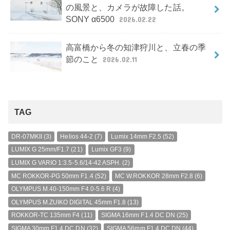
の風景と、カメラが故障した話。
SONY α6500
2026.02.22
高富橋から冬の知津狩川と、立春の季
節のこと
2026.02.11
TAG
DR-07MKII
(3)
Helios 44-2
(7)
Lumix 14mm F2.5
(52)
LUMIX G 25mm/F1.7
(21)
Lumix GF3
(9)
LUMIX G VARIO 1:3.5-5.6/14-42 ASPH.
(2)
MC ROKKOR-PG 50mm F1.4
(52)
MC W.ROKKOR 28mm F2.8
(6)
OLYMPUS M.40-150mm F4.0-5.6 R
(4)
OLYMPUS M.ZUIKO DIGITAL 45mm F1.8
(13)
ROKKOR-TC 135mm F4
(11)
SIGMA 16mm F1.4 DC DN
(25)
SIGMA 30mm F1.4 DC DN
(32)
SIGMA 56mm F1.4 DC DN
(44)