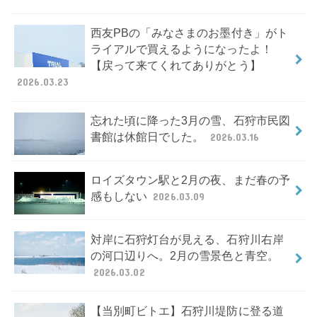
西友PBの「みなさまのお墨付き」がト
ライアルで買えるようになったよ！
【戻って来てくれてありがとう】
2026.03.23
忘れた頃に降った3月の雪、石狩市民図
書館は休館日でした。
2026.03.16
ロイズタウン駅と2月の夜、まだ春の予
感もしない
2026.03.09
対岸に石狩灯台が見える、石狩川右岸
の河口辺りへ。2月の雪景色と青空。
2026.03.02
【当別町ビトエ】石狩川堤防に登る道