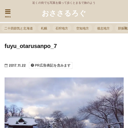
近くの街でも写真を撮って歩くとまるで旅のよう
おささるろぐ
menu
二十四節気と北海道
札幌
石狩地方
空知地方
後志地方
胆振地
fuyu_otarusanpo_7
2017.11.22
PR広告表記を含みます