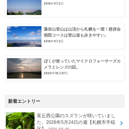
2016年9月3日
藻岩山登山は山頂から札幌を一望！慈啓会
病院コースは登山道も歩きやすい。
2016年9月5日
ぼくが使っていたマイクロフォーサーズカ
メラとレンズの話。
2022年10月27日
新着エントリー
富丘西公園のスズランが咲いていまし
た。2026年5月24日の週【札幌市手稲
区】
2026.05.25