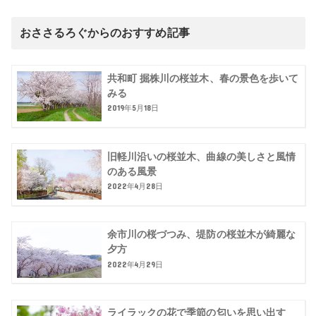
おささるろぐからのおすすめ記事
共和町 掘株川の桜並木、春の景色を歩いて
みる
2019年5月18日
旧軽川沿いの桜並木、曲線の美しさと風情
のある風景
2022年4月28日
余市川の桜づつみ、堤防の桜並木が綺麗な
夕方
2022年4月29日
ライラックの花で季節の匂いを思い出す