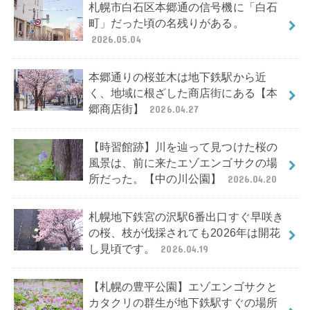
札幌市白石区本郷通の信号機に「白石
町」だった頃の名残りがある。
2026.05.04
本郷通りの桜並木は地下鉄駅から近
く、地域に根ざした商店街にある【本
郷商店街】
2026.04.27
【時習館跡】川を辿って見つけた桜の
風景は、前に来たエゾエンゴサクの場
所だった。【中の川公園】
2026.04.20
札幌地下鉄宮の沢駅6番出口すぐ早咲き
の桜、枝が伐採されても2026年は開花
し見頃です。
2026.04.19
【札幌の豊平公園】エゾエンゴサクと
カタクリの群生が地下鉄駅すぐの場所