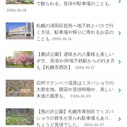
で観られる。見頃や駐車場のことも。
2026.04.18
札幌の清田区役所へ地下鉄とバスで行
く方法、駐車場や帰りに寄れるお店の
ことも
2026.04.16
【農試公園】遅咲きの八重桜も美しい
夕方、見頃やJR地下鉄駅からの行き方
も【札幌市西区】
2026.04.13
石狩マクンベツ湿原はミズバショウの
大群生地。開花や見頃時期や、美しい
木道の風景も。
2026.04.09
【熊の沢公園】札幌市厚別区でミズバ
ショウの群生が見られ駐車場もあり。
ちょうど見頃でした。
2026.04.07