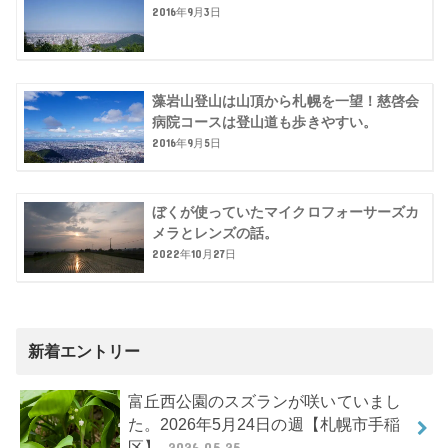
2016年9月3日
藻岩山登山は山頂から札幌を一望！慈啓会
病院コースは登山道も歩きやすい。
2016年9月5日
ぼくが使っていたマイクロフォーサーズカ
メラとレンズの話。
2022年10月27日
新着エントリー
富丘西公園のスズランが咲いていまし
た。2026年5月24日の週【札幌市手稲
区】
2026.05.25