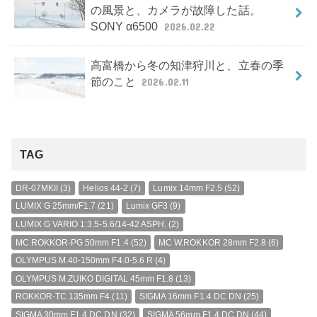
の風景と、カメラが故障した話。
SONY α6500
2026.02.22
高富橋から冬の知津狩川と、立春の季
節のこと
2026.02.11
TAG
DR-07MKII
(3)
Helios 44-2
(7)
Lumix 14mm F2.5
(52)
LUMIX G 25mm/F1.7
(21)
Lumix GF3
(9)
LUMIX G VARIO 1:3.5-5.6/14-42 ASPH.
(2)
MC ROKKOR-PG 50mm F1.4
(52)
MC W.ROKKOR 28mm F2.8
(6)
OLYMPUS M.40-150mm F4.0-5.6 R
(4)
OLYMPUS M.ZUIKO DIGITAL 45mm F1.8
(13)
ROKKOR-TC 135mm F4
(11)
SIGMA 16mm F1.4 DC DN
(25)
SIGMA 30mm F1.4 DC DN
(32)
SIGMA 56mm F1.4 DC DN
(44)