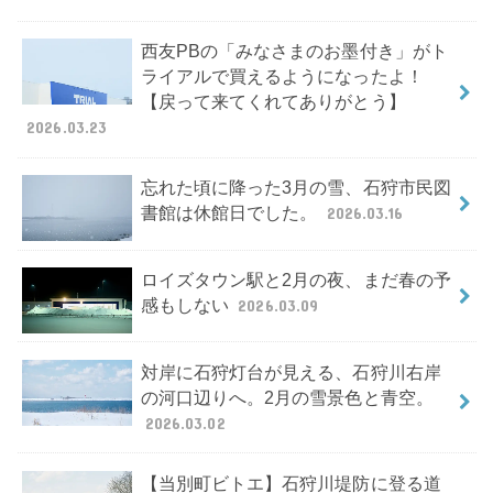
西友PBの「みなさまのお墨付き」がト
ライアルで買えるようになったよ！
【戻って来てくれてありがとう】
2026.03.23
忘れた頃に降った3月の雪、石狩市民図
書館は休館日でした。
2026.03.16
ロイズタウン駅と2月の夜、まだ春の予
感もしない
2026.03.09
対岸に石狩灯台が見える、石狩川右岸
の河口辺りへ。2月の雪景色と青空。
2026.03.02
【当別町ビトエ】石狩川堤防に登る道