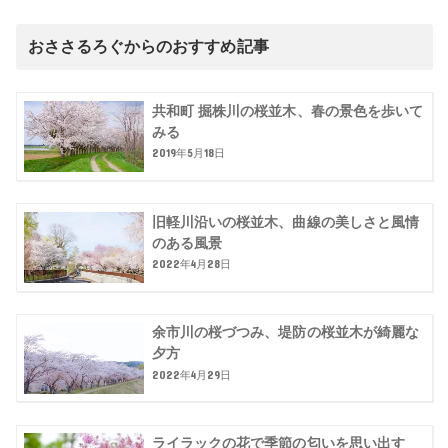
おささるろぐからのおすすめ記事
共和町 掘株川の桜並木、春の景色を歩いて
みる
2019年5月18日
旧軽川沿いの桜並木、曲線の美しさと風情
のある風景
2022年4月28日
余市川の桜づつみ、堤防の桜並木が綺麗な
夕方
2022年4月29日
ライラックの花で季節の匂いを思い出す