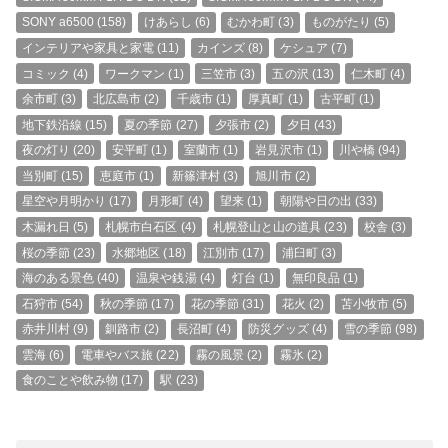
SONY a6500
(158)
けあらし
(6)
むかわ町
(3)
ものがたり
(5)
インテリアや家具と家電
(11)
カインズ
(8)
ケシュア
(7)
コミック
(4)
ワークマン
(1)
三笠市
(3)
五の沢
(13)
仁木町
(4)
余市町
(3)
北広島市
(2)
千歳市
(1)
厚真町
(1)
古平町
(1)
地下鉄沿線
(15)
夏の季節
(27)
夕張市
(2)
夕日
(43)
夜の灯り
(20)
安平町
(1)
室蘭市
(1)
岩見沢市
(1)
川や橋
(94)
当別町
(15)
恵庭市
(1)
新篠津村
(3)
旭川市
(2)
星空や月明かり
(17)
月形町
(4)
望来
(1)
朝陽や日の出
(33)
木漏れ日
(5)
札幌市白石区
(4)
札幌登山と山の道具
(23)
校舎
(3)
桜の季節
(23)
水郷地区
(18)
江別市
(17)
浦臼町
(3)
海のある景色
(40)
温泉や銭湯
(4)
灯台
(1)
無印良品
(1)
石狩市
(54)
秋の季節
(17)
花の季節
(31)
花火
(2)
苫小牧市
(5)
赤井川村
(9)
釧路市
(2)
長沼町
(4)
防災グッズ
(4)
雪の季節
(98)
雲海
(6)
電車やバス旅
(22)
霧の風景
(2)
霧氷
(2)
食のことや飲み物
(17)
駅
(23)