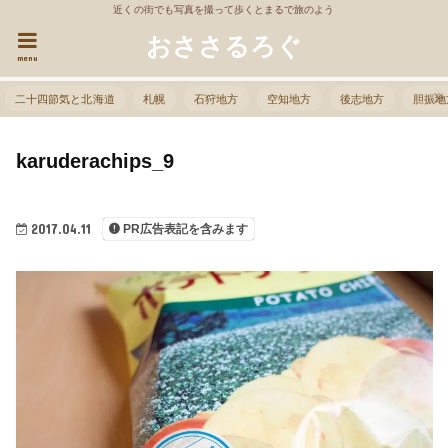
近くの街でも写真を撮って歩くとまるで旅のよう
おささるろぐ
menu
二十四節気と北海道
札幌
石狩地方
空知地方
後志地方
胆振地
karuderachips_9
2017.04.11
PR広告表記を含みます