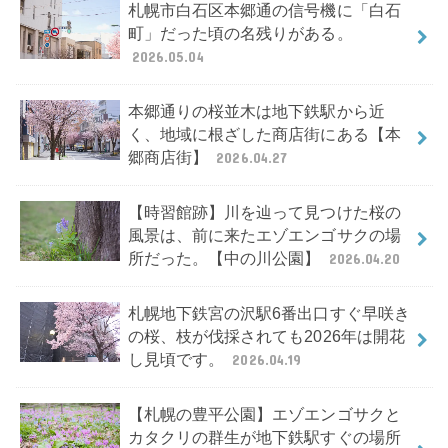
札幌市白石区本郷通の信号機に「白石
町」だった頃の名残りがある。
2026.05.04
本郷通りの桜並木は地下鉄駅から近
く、地域に根ざした商店街にある【本
郷商店街】
2026.04.27
【時習館跡】川を辿って見つけた桜の
風景は、前に来たエゾエンゴサクの場
所だった。【中の川公園】
2026.04.20
札幌地下鉄宮の沢駅6番出口すぐ早咲き
の桜、枝が伐採されても2026年は開花
し見頃です。
2026.04.19
【札幌の豊平公園】エゾエンゴサクと
カタクリの群生が地下鉄駅すぐの場所