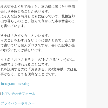
普段の街をよく見て歩くと、旅の様に感じたり季節
の美しさを感じることがあります。
主にそんな話を写真とともに綴っていて、札幌近郊
の山や暮らしのこと、読んで良かった本や音楽のこ
とも書いています。
書き手は「みずなら」といいます。
日々のことをわすれないように書きとめて、ただ趣
味で書いている個人ブログですが、書いた記事が誰
かのお役にたてば嬉しいです。
サイト名「おささるろぐ」の”おささる”というのは、
北海道でよく使われることばです。
これを説明するのに「おささる」の4文字以下のは見
た事がなく、とても便利なことばです。
Instagram - osasalog
お問い合わせフォーム
プライバシーポリシー