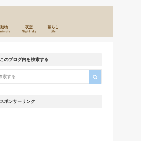
動物
夜空
暮らし
nimals
Night sky
Life
本のこと
カメラのこと
お店のこと
このブログ内を検索する
スポンサーリンク