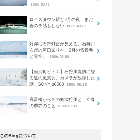
2026.03.16
ロイズタウン駅と2月の夜、まだ
春の予感もしない
2026.03.09
対岸に石狩灯台が見える、石狩川
右岸の河口辺りへ。2月の雪景色
と青空。
2026.03.02
【当別町ビトエ】石狩川堤防に登
る道の風景と、カメラが故障した
話。SONY α6500
2026.02.22
高富橋から冬の知津狩川と、立春
の季節のこと
2026.02.11
このBlogについて