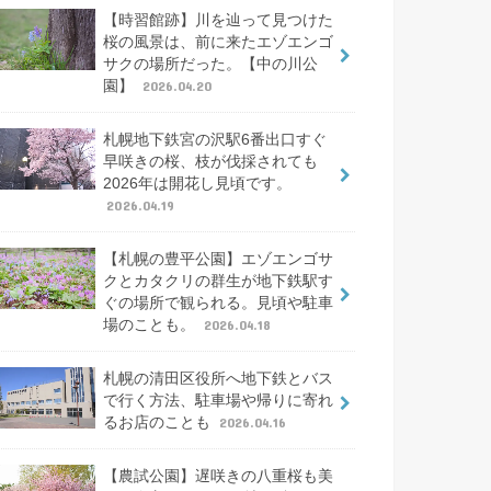
【時習館跡】川を辿って見つけた
桜の風景は、前に来たエゾエンゴ
サクの場所だった。【中の川公
園】
2026.04.20
札幌地下鉄宮の沢駅6番出口すぐ
早咲きの桜、枝が伐採されても
2026年は開花し見頃です。
2026.04.19
【札幌の豊平公園】エゾエンゴサ
クとカタクリの群生が地下鉄駅す
ぐの場所で観られる。見頃や駐車
場のことも。
2026.04.18
札幌の清田区役所へ地下鉄とバス
で行く方法、駐車場や帰りに寄れ
るお店のことも
2026.04.16
【農試公園】遅咲きの八重桜も美