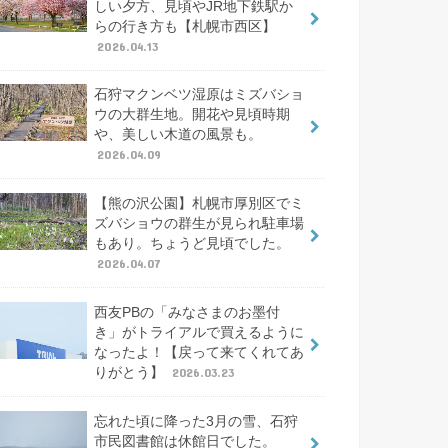
しい夕方、見頃やJR地下鉄駅か
らの行き方も【札幌市西区】
2026.04.13
石狩マクンベツ湿原はミズバショ
ウの大群生地。開花や見頃時期
や、美しい木道の風景も。
2026.04.09
【熊の沢公園】札幌市厚別区でミ
ズバショウの群生が見られ駐車場
もあり。ちょうど見頃でした。
2026.04.07
西友PBの「みなさまのお墨付
き」がトライアルで買えるように
なったよ！【戻って来てくれてあ
りがとう】
2026.03.23
忘れた頃に降った3月の雪、石狩
市民図書館は休館日でした。