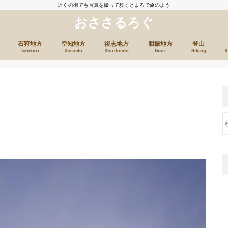
近くの街でも写真を撮って歩くとまるで旅のよう
おささるろぐ
石狩地方
空知地方
後志地方
胆振地方
登山
Ishikari
Sorachi
Shiribeshi
Iburi
Hiking
A