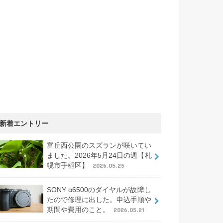
新着エントリー
富丘西公園のスズランが咲いてい
ました。2026年5月24日の週【札
幌市手稲区】
2026.05.25
SONY α6500のダイヤルが故障し
たので修理に出した。申込手順や
期間や費用のこと。
2026.05.21