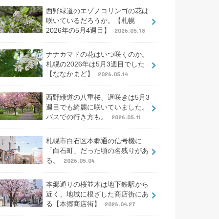
西野緑道のエゾノコリンゴの花は
咲いているだろうか。【札幌
2026年の5月4週目】
2026.05.18
ナナカマドの花はいつ咲くのか。
札幌の2026年は5月3週目でした
【ななかまど】
2026.05.14
西野緑道の八重桜、遅咲きは5月3
週目でも綺麗に咲いていました。
バスでの行き方も。
2026.05.11
札幌市白石区本郷通の信号機に
「白石町」だった頃の名残りがあ
る。
2026.05.04
本郷通りの桜並木は地下鉄駅から
近く、地域に根ざした商店街にあ
る【本郷商店街】
2026.04.27