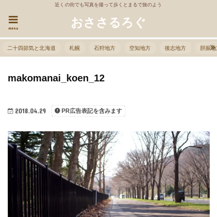
近くの街でも写真を撮って歩くとまるで旅のよう
おささるろぐ
menu
二十四節気と北海道
札幌
石狩地方
空知地方
後志地方
胆振地
makomanai_koen_12
2018.04.29
PR広告表記を含みます