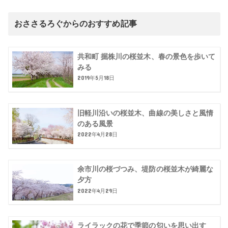
おささるろぐからのおすすめ記事
共和町 掘株川の桜並木、春の景色を歩いて
みる
2019年5月18日
旧軽川沿いの桜並木、曲線の美しさと風情
のある風景
2022年4月28日
余市川の桜づつみ、堤防の桜並木が綺麗な
夕方
2022年4月29日
ライラックの花で季節の匂いを思い出す