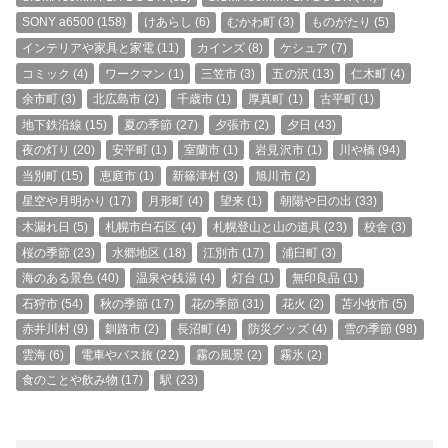
SONY a6500
(158)
けあらし
(6)
むかわ町
(3)
ものがたり
(5)
インテリアや家具と家電
(11)
カインズ
(8)
ケシュア
(7)
コミック
(4)
ワークマン
(1)
三笠市
(3)
五の沢
(13)
仁木町
(4)
余市町
(3)
北広島市
(2)
千歳市
(1)
厚真町
(1)
古平町
(1)
地下鉄沿線
(15)
夏の季節
(27)
夕張市
(2)
夕日
(43)
夜の灯り
(20)
安平町
(1)
室蘭市
(1)
岩見沢市
(1)
川や橋
(94)
当別町
(15)
恵庭市
(1)
新篠津村
(3)
旭川市
(2)
星空や月明かり
(17)
月形町
(4)
望来
(1)
朝陽や日の出
(33)
木漏れ日
(5)
札幌市白石区
(4)
札幌登山と山の道具
(23)
校舎
(3)
桜の季節
(23)
水郷地区
(18)
江別市
(17)
浦臼町
(3)
海のある景色
(40)
温泉や銭湯
(4)
灯台
(1)
無印良品
(1)
石狩市
(54)
秋の季節
(17)
花の季節
(31)
花火
(2)
苫小牧市
(5)
赤井川村
(9)
釧路市
(2)
長沼町
(4)
防災グッズ
(4)
雪の季節
(98)
雲海
(6)
電車やバス旅
(22)
霧の風景
(2)
霧氷
(2)
食のことや飲み物
(17)
駅
(23)