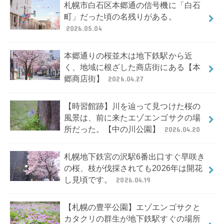
札幌市白石区本郷通の信号機に「白石
町」だった頃の名残りがある。
2026.05.04
本郷通りの桜並木は地下鉄駅から近
く、地域に根ざした商店街にある【本
郷商店街】
2026.04.27
【時習館跡】川を辿って見つけた桜の
風景は、前に来たエゾエンゴサクの場
所だった。【中の川公園】
2026.04.20
札幌地下鉄宮の沢駅6番出口すぐ早咲き
の桜、枝が伐採されても2026年は開花
し見頃です。
2026.04.19
【札幌の豊平公園】エゾエンゴサクと
カタクリの群生が地下鉄駅すぐの場所