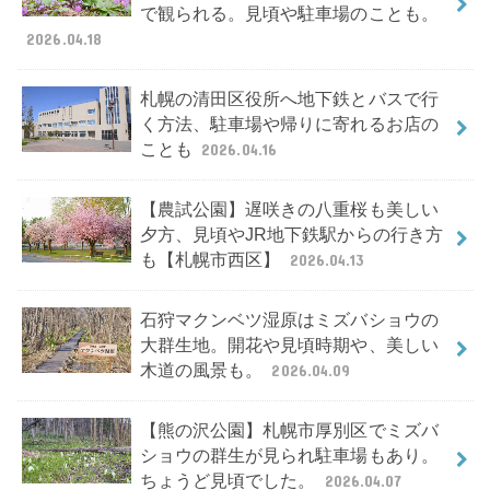
で観られる。見頃や駐車場のことも。
2026.04.18
札幌の清田区役所へ地下鉄とバスで行
く方法、駐車場や帰りに寄れるお店の
ことも
2026.04.16
【農試公園】遅咲きの八重桜も美しい
夕方、見頃やJR地下鉄駅からの行き方
も【札幌市西区】
2026.04.13
石狩マクンベツ湿原はミズバショウの
大群生地。開花や見頃時期や、美しい
木道の風景も。
2026.04.09
【熊の沢公園】札幌市厚別区でミズバ
ショウの群生が見られ駐車場もあり。
ちょうど見頃でした。
2026.04.07