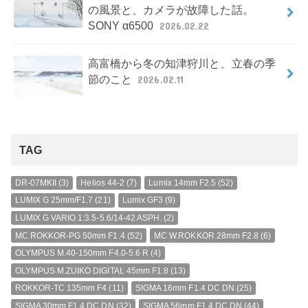
の風景と、カメラが故障した話。
SONY α6500
2026.02.22
高富橋から冬の知津狩川と、立春の季
節のこと
2026.02.11
TAG
DR-07MKII
(3)
Helios 44-2
(7)
Lumix 14mm F2.5
(52)
LUMIX G 25mm/F1.7
(21)
Lumix GF3
(9)
LUMIX G VARIO 1:3.5-5.6/14-42 ASPH.
(2)
MC ROKKOR-PG 50mm F1.4
(52)
MC W.ROKKOR 28mm F2.8
(6)
OLYMPUS M.40-150mm F4.0-5.6 R
(4)
OLYMPUS M.ZUIKO DIGITAL 45mm F1.8
(13)
ROKKOR-TC 135mm F4
(11)
SIGMA 16mm F1.4 DC DN
(25)
SIGMA 30mm F1.4 DC DN
(32)
SIGMA 56mm F1.4 DC DN
(44)