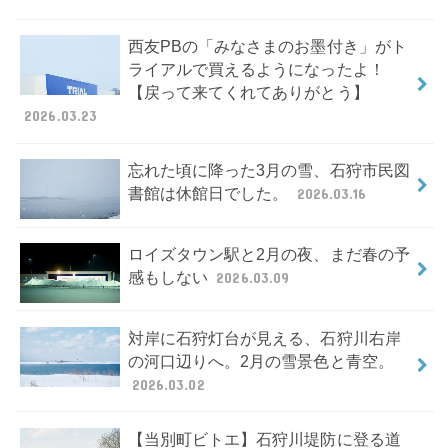
西友PBの「みなさまのお墨付き」がト
ライアルで買えるようになったよ！
【戻って来てくれてありがとう】
2026.03.23
忘れた頃に降った3月の雪、石狩市民図
書館は休館日でした。
2026.03.16
ロイズタウン駅と2月の夜、まだ春の予
感もしない
2026.03.09
対岸に石狩灯台が見える、石狩川右岸
の河口辺りへ。2月の雪景色と青空。
2026.03.02
【当別町ビトエ】石狩川堤防に登る道