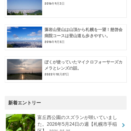
2016年9月3日
藻岩山登山は山頂から札幌を一望！慈啓会
病院コースは登山道も歩きやすい。
2016年9月5日
ぼくが使っていたマイクロフォーサーズカ
メラとレンズの話。
2022年10月27日
新着エントリー
富丘西公園のスズランが咲いていまし
た。2026年5月24日の週【札幌市手稲
区】
2026.05.25