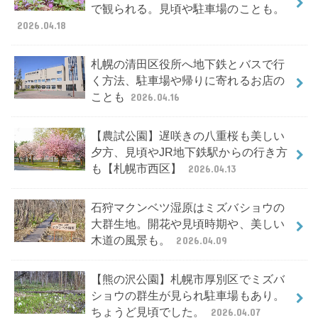
で観られる。見頃や駐車場のことも。
2026.04.18
札幌の清田区役所へ地下鉄とバスで行
く方法、駐車場や帰りに寄れるお店の
ことも
2026.04.16
【農試公園】遅咲きの八重桜も美しい
夕方、見頃やJR地下鉄駅からの行き方
も【札幌市西区】
2026.04.13
石狩マクンベツ湿原はミズバショウの
大群生地。開花や見頃時期や、美しい
木道の風景も。
2026.04.09
【熊の沢公園】札幌市厚別区でミズバ
ショウの群生が見られ駐車場もあり。
ちょうど見頃でした。
2026.04.07