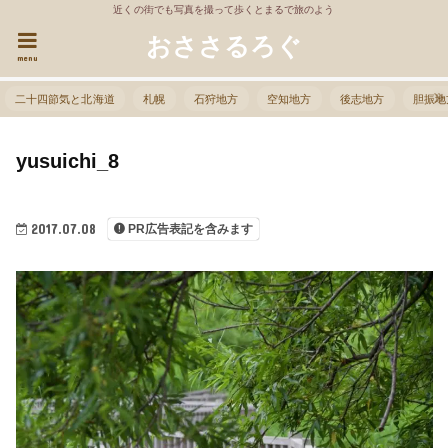
近くの街でも写真を撮って歩くとまるで旅のよう
おささるろぐ
menu
二十四節気と北海道
札幌
石狩地方
空知地方
後志地方
胆振地
yusuichi_8
2017.07.08
PR広告表記を含みます