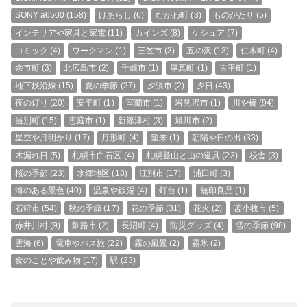
SONY a6500
(158)
けあらし
(6)
むかわ町
(3)
ものがたり
(5)
インテリアや家具と家電
(11)
カインズ
(8)
ケシュア
(7)
コミック
(4)
ワークマン
(1)
三笠市
(3)
五の沢
(13)
仁木町
(4)
余市町
(3)
北広島市
(2)
千歳市
(1)
厚真町
(1)
古平町
(1)
地下鉄沿線
(15)
夏の季節
(27)
夕張市
(2)
夕日
(43)
夜の灯り
(20)
安平町
(1)
室蘭市
(1)
岩見沢市
(1)
川や橋
(94)
当別町
(15)
恵庭市
(1)
新篠津村
(3)
旭川市
(2)
星空や月明かり
(17)
月形町
(4)
望来
(1)
朝陽や日の出
(33)
木漏れ日
(5)
札幌市白石区
(4)
札幌登山と山の道具
(23)
校舎
(3)
桜の季節
(23)
水郷地区
(18)
江別市
(17)
浦臼町
(3)
海のある景色
(40)
温泉や銭湯
(4)
灯台
(1)
無印良品
(1)
石狩市
(54)
秋の季節
(17)
花の季節
(31)
花火
(2)
苫小牧市
(5)
赤井川村
(9)
釧路市
(2)
長沼町
(4)
防災グッズ
(4)
雪の季節
(98)
雲海
(6)
電車やバス旅
(22)
霧の風景
(2)
霧氷
(2)
食のことや飲み物
(17)
駅
(23)