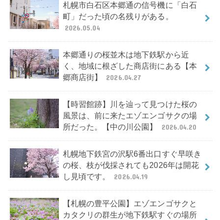
札幌市白石区本郷通の信号機に「白石
町」だった頃の名残りがある。
2026.05.04
本郷通りの桜並木は地下鉄駅から近
く、地域に根ざした商店街にある【本
郷商店街】
2026.04.27
【時習館跡】川を辿って見つけた桜の
風景は、前に来たエゾエンゴサクの場
所だった。【中の川公園】
2026.04.20
札幌地下鉄宮の沢駅6番出口すぐ早咲き
の桜、枝が伐採されても2026年は開花
し見頃です。
2026.04.19
【札幌の豊平公園】エゾエンゴサクと
カタクリの群生が地下鉄駅すぐの場所