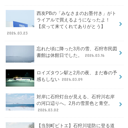
西友PBの「みなさまのお墨付き」がト
ライアルで買えるようになったよ！
【戻って来てくれてありがとう】
2026.03.23
忘れた頃に降った3月の雪、石狩市民図
書館は休館日でした。
2026.03.16
ロイズタウン駅と2月の夜、まだ春の予
感もしない
2026.03.09
対岸に石狩灯台が見える、石狩川右岸
の河口辺りへ。2月の雪景色と青空。
2026.03.02
【当別町ビトエ】石狩川堤防に登る道