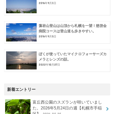
2016年9月3日
藻岩山登山は山頂から札幌を一望！慈啓会
病院コースは登山道も歩きやすい。
2016年9月5日
ぼくが使っていたマイクロフォーサーズカ
メラとレンズの話。
2022年10月27日
新着エントリー
富丘西公園のスズランが咲いていまし
た。2026年5月24日の週【札幌市手稲
区】
2026.05.25