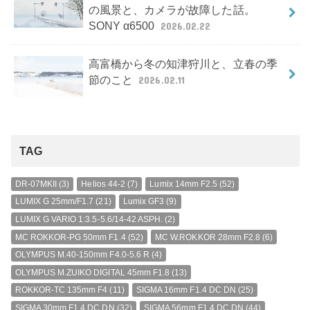
の風景と、カメラが故障した話。
SONY α6500
2026.02.22
高富橋から冬の知津狩川と、立春の季
節のこと
2026.02.11
TAG
DR-07MKII
(3)
Helios 44-2
(7)
Lumix 14mm F2.5
(52)
LUMIX G 25mm/F1.7
(21)
Lumix GF3
(9)
LUMIX G VARIO 1:3.5-5.6/14-42 ASPH.
(2)
MC ROKKOR-PG 50mm F1.4
(52)
MC W.ROKKOR 28mm F2.8
(6)
OLYMPUS M.40-150mm F4.0-5.6 R
(4)
OLYMPUS M.ZUIKO DIGITAL 45mm F1.8
(13)
ROKKOR-TC 135mm F4
(11)
SIGMA 16mm F1.4 DC DN
(25)
SIGMA 30mm F1.4 DC DN
(32)
SIGMA 56mm F1.4 DC DN
(44)