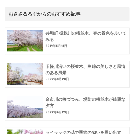
おささるろぐからのおすすめ記事
共和町 掘株川の桜並木、春の景色を歩いて
みる
2019年5月18日
旧軽川沿いの桜並木、曲線の美しさと風情
のある風景
2022年4月28日
余市川の桜づつみ、堤防の桜並木が綺麗な
夕方
2022年4月29日
ライラックの花で季節の匂いを思い出す