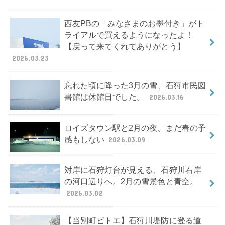
西友PBの「みなさまのお墨付き」がト
ライアルで買えるようになったよ！
【戻って来てくれてありがとう】
2026.03.23
忘れた頃に降った3月の雪、石狩市民図
書館は休館日でした。
2026.03.16
ロイズタウン駅と2月の夜、まだ春の予
感もしない
2026.03.09
対岸に石狩灯台が見える、石狩川右岸
の河口辺りへ。2月の雪景色と青空。
2026.03.02
【当別町ビトエ】石狩川堤防に登る道