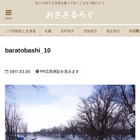
近くの街でも写真を撮って歩くとまるで旅のよう
おささるろぐ
menu
二十四節気と北海道
札幌
石狩地方
空知地方
後志地方
胆振地
baratobashi_10
2017.03.05
PR広告表記を含みます