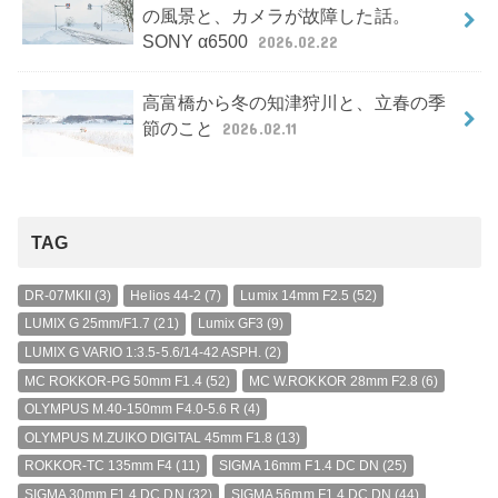
の風景と、カメラが故障した話。
SONY α6500
2026.02.22
高富橋から冬の知津狩川と、立春の季
節のこと
2026.02.11
TAG
DR-07MKII
(3)
Helios 44-2
(7)
Lumix 14mm F2.5
(52)
LUMIX G 25mm/F1.7
(21)
Lumix GF3
(9)
LUMIX G VARIO 1:3.5-5.6/14-42 ASPH.
(2)
MC ROKKOR-PG 50mm F1.4
(52)
MC W.ROKKOR 28mm F2.8
(6)
OLYMPUS M.40-150mm F4.0-5.6 R
(4)
OLYMPUS M.ZUIKO DIGITAL 45mm F1.8
(13)
ROKKOR-TC 135mm F4
(11)
SIGMA 16mm F1.4 DC DN
(25)
SIGMA 30mm F1.4 DC DN
(32)
SIGMA 56mm F1.4 DC DN
(44)