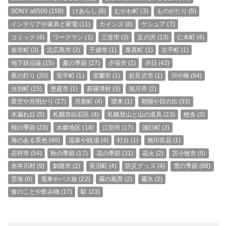
SONY a6500
(158)
けあらし
(6)
むかわ町
(3)
ものがたり
(5)
インテリアや家具と家電
(11)
カインズ
(8)
ケシュア
(7)
コミック
(4)
ワークマン
(1)
三笠市
(3)
五の沢
(13)
仁木町
(4)
余市町
(3)
北広島市
(2)
千歳市
(1)
厚真町
(1)
古平町
(1)
地下鉄沿線
(15)
夏の季節
(27)
夕張市
(2)
夕日
(43)
夜の灯り
(20)
安平町
(1)
室蘭市
(1)
岩見沢市
(1)
川や橋
(94)
当別町
(15)
恵庭市
(1)
新篠津村
(3)
旭川市
(2)
星空や月明かり
(17)
月形町
(4)
望来
(1)
朝陽や日の出
(33)
木漏れ日
(5)
札幌市白石区
(4)
札幌登山と山の道具
(23)
校舎
(3)
桜の季節
(23)
水郷地区
(18)
江別市
(17)
浦臼町
(3)
海のある景色
(40)
温泉や銭湯
(4)
灯台
(1)
無印良品
(1)
石狩市
(54)
秋の季節
(17)
花の季節
(31)
花火
(2)
苫小牧市
(5)
赤井川村
(9)
釧路市
(2)
長沼町
(4)
防災グッズ
(4)
雪の季節
(98)
雲海
(6)
電車やバス旅
(22)
霧の風景
(2)
霧氷
(2)
食のことや飲み物
(17)
駅
(23)