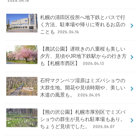
2026.04.18
札幌の清田区役所へ地下鉄とバスで行
く方法、駐車場や帰りに寄れるお店の
ことも
2026.04.16
【農試公園】遅咲きの八重桜も美しい
夕方、見頃やJR地下鉄駅からの行き方
も【札幌市西区】
2026.04.13
石狩マクンベツ湿原はミズバショウの
大群生地。開花や見頃時期や、美しい
木道の風景も。
2026.04.09
【熊の沢公園】札幌市厚別区でミズバ
ショウの群生が見られ駐車場もあり。
ちょうど見頃でした。
2026.04.07