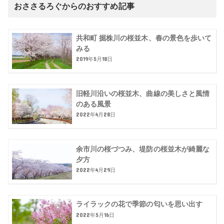
おささるろぐからのおすすめ記事
共和町 掘株川の桜並木、春の景色を歩いて
みる
2019年5月18日
旧軽川沿いの桜並木、曲線の美しさと風情
のある風景
2022年4月28日
余市川の桜づつみ、堤防の桜並木が綺麗な
夕方
2022年4月29日
ライラックの花で季節の匂いを思い出す
2022年5月16日