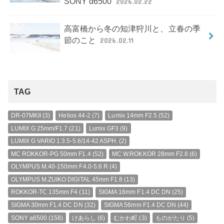
SONY α6500
2026.02.22
高富橋から冬の知津狩川と、立春の季
節のこと
2026.02.11
TAG
DR-07MKII
(3)
Helios 44-2
(7)
Lumix 14mm F2.5
(52)
LUMIX G 25mm/F1.7
(21)
Lumix GF3
(9)
LUMIX G VARIO 1:3.5-5.6/14-42 ASPH.
(2)
MC ROKKOR-PG 50mm F1.4
(52)
MC W.ROKKOR 28mm F2.8
(6)
OLYMPUS M.40-150mm F4.0-5.6 R
(4)
OLYMPUS M.ZUIKO DIGITAL 45mm F1.8
(13)
ROKKOR-TC 135mm F4
(11)
SIGMA 16mm F1.4 DC DN
(25)
SIGMA 30mm F1.4 DC DN
(32)
SIGMA 56mm F1.4 DC DN
(44)
SONY a6500
(158)
けあらし
(6)
むかわ町
(3)
ものがたり
(5)