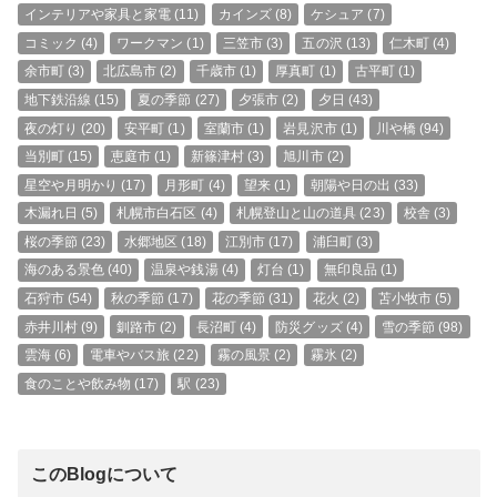
インテリアや家具と家電
(11)
カインズ
(8)
ケシュア
(7)
コミック
(4)
ワークマン
(1)
三笠市
(3)
五の沢
(13)
仁木町
(4)
余市町
(3)
北広島市
(2)
千歳市
(1)
厚真町
(1)
古平町
(1)
地下鉄沿線
(15)
夏の季節
(27)
夕張市
(2)
夕日
(43)
夜の灯り
(20)
安平町
(1)
室蘭市
(1)
岩見沢市
(1)
川や橋
(94)
当別町
(15)
恵庭市
(1)
新篠津村
(3)
旭川市
(2)
星空や月明かり
(17)
月形町
(4)
望来
(1)
朝陽や日の出
(33)
木漏れ日
(5)
札幌市白石区
(4)
札幌登山と山の道具
(23)
校舎
(3)
桜の季節
(23)
水郷地区
(18)
江別市
(17)
浦臼町
(3)
海のある景色
(40)
温泉や銭湯
(4)
灯台
(1)
無印良品
(1)
石狩市
(54)
秋の季節
(17)
花の季節
(31)
花火
(2)
苫小牧市
(5)
赤井川村
(9)
釧路市
(2)
長沼町
(4)
防災グッズ
(4)
雪の季節
(98)
雲海
(6)
電車やバス旅
(22)
霧の風景
(2)
霧氷
(2)
食のことや飲み物
(17)
駅
(23)
このBlogについて