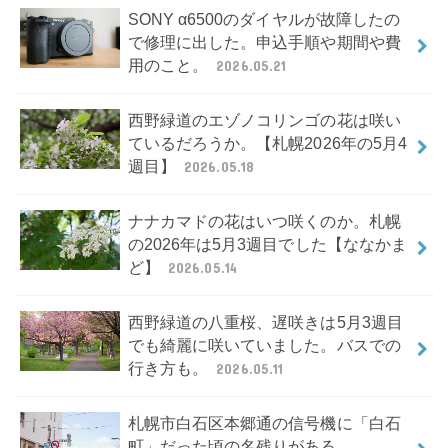
SONY α6500のダイヤルが故障したの
で修理に出した。申込手順や期間や費
用のこと。
2026.05.21
西野緑道のエゾノコリンゴの花は咲い
ているだろうか。【札幌2026年の5月4
週目】
2026.05.18
ナナカマドの花はいつ咲くのか。札幌
の2026年は5月3週目でした【ななかま
ど】
2026.05.14
西野緑道の八重桜、遅咲きは5月3週目
でも綺麗に咲いていました。バスでの
行き方も。
2026.05.11
札幌市白石区本郷通の信号機に「白石
町」だった頃の名残りがある。