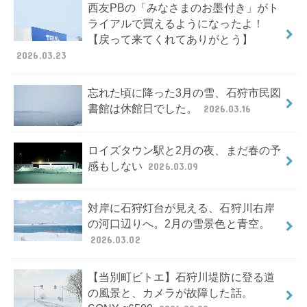
西友PBの「みなさまのお墨付き」がト
ライアルで買えるようになったよ！
【戻って来てくれてありがとう】
2026.03.23
忘れた頃に降った3月の雪、石狩市民図
書館は休館日でした。
2026.03.16
ロイズタウン駅と2月の夜、まだ春の予
感もしない
2026.03.09
対岸に石狩灯台が見える、石狩川右岸
の河口辺りへ。2月の雪景色と青空。
2026.03.02
【当別町ビトエ】石狩川堤防に登る道
の風景と、カメラが故障した話。