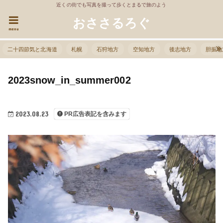
近くの街でも写真を撮って歩くとまるで旅のよう
おささるろぐ
menu
二十四節気と北海道
札幌
石狩地方
空知地方
後志地方
胆振地
2023snow_in_summer002
2023.08.23
PR広告表記を含みます