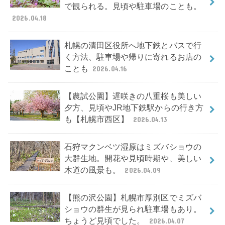
で観られる。見頃や駐車場のことも。
2026.04.18
札幌の清田区役所へ地下鉄とバスで行
く方法、駐車場や帰りに寄れるお店の
ことも
2026.04.16
【農試公園】遅咲きの八重桜も美しい
夕方、見頃やJR地下鉄駅からの行き方
も【札幌市西区】
2026.04.13
石狩マクンベツ湿原はミズバショウの
大群生地。開花や見頃時期や、美しい
木道の風景も。
2026.04.09
【熊の沢公園】札幌市厚別区でミズバ
ショウの群生が見られ駐車場もあり。
ちょうど見頃でした。
2026.04.07