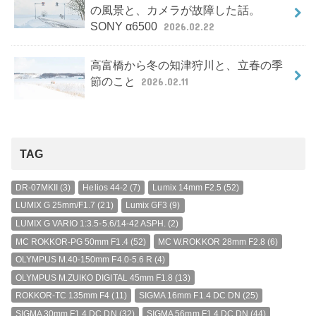
の風景と、カメラが故障した話。
SONY α6500
2026.02.22
高富橋から冬の知津狩川と、立春の季
節のこと
2026.02.11
TAG
DR-07MKII
(3)
Helios 44-2
(7)
Lumix 14mm F2.5
(52)
LUMIX G 25mm/F1.7
(21)
Lumix GF3
(9)
LUMIX G VARIO 1:3.5-5.6/14-42 ASPH.
(2)
MC ROKKOR-PG 50mm F1.4
(52)
MC W.ROKKOR 28mm F2.8
(6)
OLYMPUS M.40-150mm F4.0-5.6 R
(4)
OLYMPUS M.ZUIKO DIGITAL 45mm F1.8
(13)
ROKKOR-TC 135mm F4
(11)
SIGMA 16mm F1.4 DC DN
(25)
SIGMA 30mm F1.4 DC DN
(32)
SIGMA 56mm F1.4 DC DN
(44)