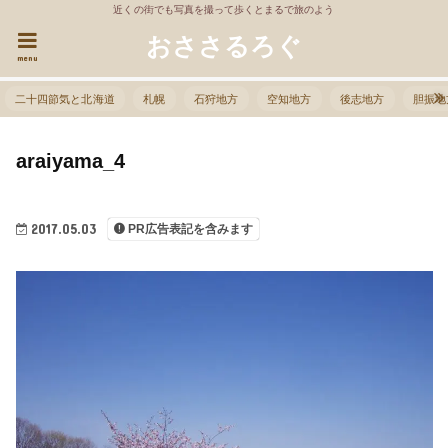
近くの街でも写真を撮って歩くとまるで旅のよう
おささるろぐ
menu
二十四節気と北海道
札幌
石狩地方
空知地方
後志地方
胆振地
araiyama_4
2017.05.03
PR広告表記を含みます