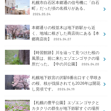
札幌市白石区本郷通の信号機に「白石
町」だった頃の名残りがある。
2026.05.04
本郷通りの桜並木は地下鉄駅から近
く、地域に根ざした商店街にある【本
郷商店街】
2026.04.27
【時習館跡】川を辿って見つけた桜の
風景は、前に来たエゾエンゴサクの場
所だった。【中の川公園】
2026.04.20
札幌地下鉄宮の沢駅6番出口すぐ早咲き
の桜、枝が伐採されても2026年は開花
し見頃です。
2026.04.19
【札幌の豊平公園】エゾエンゴサクと
カタクリの群生が地下鉄駅すぐの場所