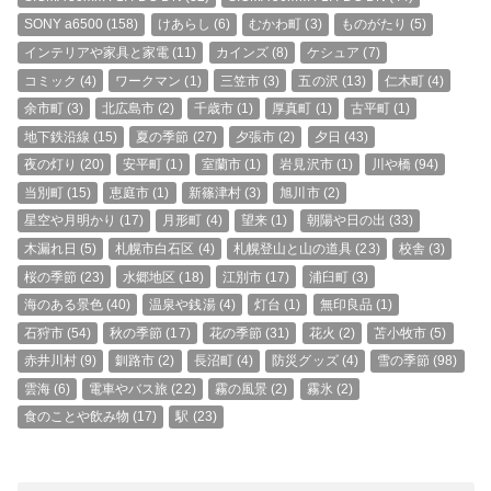
SONY a6500
(158)
けあらし
(6)
むかわ町
(3)
ものがたり
(5)
インテリアや家具と家電
(11)
カインズ
(8)
ケシュア
(7)
コミック
(4)
ワークマン
(1)
三笠市
(3)
五の沢
(13)
仁木町
(4)
余市町
(3)
北広島市
(2)
千歳市
(1)
厚真町
(1)
古平町
(1)
地下鉄沿線
(15)
夏の季節
(27)
夕張市
(2)
夕日
(43)
夜の灯り
(20)
安平町
(1)
室蘭市
(1)
岩見沢市
(1)
川や橋
(94)
当別町
(15)
恵庭市
(1)
新篠津村
(3)
旭川市
(2)
星空や月明かり
(17)
月形町
(4)
望来
(1)
朝陽や日の出
(33)
木漏れ日
(5)
札幌市白石区
(4)
札幌登山と山の道具
(23)
校舎
(3)
桜の季節
(23)
水郷地区
(18)
江別市
(17)
浦臼町
(3)
海のある景色
(40)
温泉や銭湯
(4)
灯台
(1)
無印良品
(1)
石狩市
(54)
秋の季節
(17)
花の季節
(31)
花火
(2)
苫小牧市
(5)
赤井川村
(9)
釧路市
(2)
長沼町
(4)
防災グッズ
(4)
雪の季節
(98)
雲海
(6)
電車やバス旅
(22)
霧の風景
(2)
霧氷
(2)
食のことや飲み物
(17)
駅
(23)