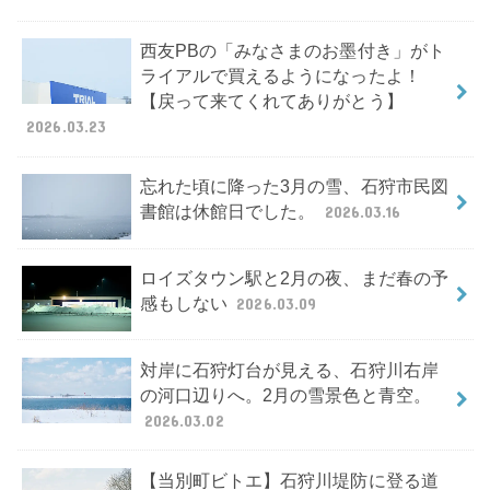
西友PBの「みなさまのお墨付き」がト
ライアルで買えるようになったよ！
【戻って来てくれてありがとう】
2026.03.23
忘れた頃に降った3月の雪、石狩市民図
書館は休館日でした。
2026.03.16
ロイズタウン駅と2月の夜、まだ春の予
感もしない
2026.03.09
対岸に石狩灯台が見える、石狩川右岸
の河口辺りへ。2月の雪景色と青空。
2026.03.02
【当別町ビトエ】石狩川堤防に登る道