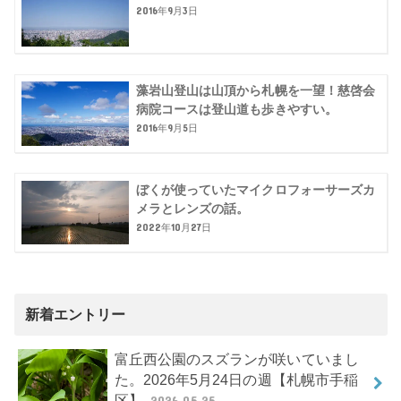
2016年9月3日
藻岩山登山は山頂から札幌を一望！慈啓会
病院コースは登山道も歩きやすい。
2016年9月5日
ぼくが使っていたマイクロフォーサーズカ
メラとレンズの話。
2022年10月27日
新着エントリー
富丘西公園のスズランが咲いていまし
た。2026年5月24日の週【札幌市手稲
区】
2026.05.25