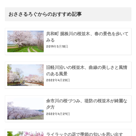
おささるろぐからのおすすめ記事
共和町 掘株川の桜並木、春の景色を歩いて
みる
2019年5月18日
旧軽川沿いの桜並木、曲線の美しさと風情
のある風景
2022年4月28日
余市川の桜づつみ、堤防の桜並木が綺麗な
夕方
2022年4月29日
ライラックの花で季節の匂いを思い出す