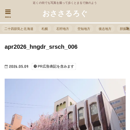
近くの街でも写真を撮って歩くとまるで旅のよう
おささるろぐ
menu
二十四節気と北海道
札幌
石狩地方
空知地方
後志地方
胆振地
apr2026_hngdr_srsch_006
2026.05.09
PR広告表記を含みます