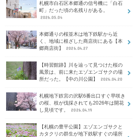
札幌市白石区本郷通の信号機に「白石
町」だった頃の名残りがある。
2026.05.04
本郷通りの桜並木は地下鉄駅から近
く、地域に根ざした商店街にある【本
郷商店街】
2026.04.27
【時習館跡】川を辿って見つけた桜の
風景は、前に来たエゾエンゴサクの場
所だった。【中の川公園】
2026.04.20
札幌地下鉄宮の沢駅6番出口すぐ早咲き
の桜、枝が伐採されても2026年は開花
し見頃です。
2026.04.19
【札幌の豊平公園】エゾエンゴサクと
カタクリの群生が地下鉄駅すぐの場所