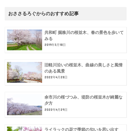
おささるろぐからのおすすめ記事
共和町 掘株川の桜並木、春の景色を歩いて
みる
2019年5月18日
旧軽川沿いの桜並木、曲線の美しさと風情
のある風景
2022年4月28日
余市川の桜づつみ、堤防の桜並木が綺麗な
夕方
2022年4月29日
ライラックの花で季節の匂いを思い出す