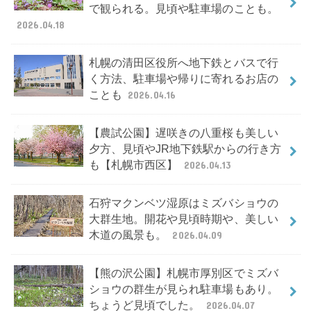
で観られる。見頃や駐車場のことも。
2026.04.18
札幌の清田区役所へ地下鉄とバスで行
く方法、駐車場や帰りに寄れるお店の
ことも
2026.04.16
【農試公園】遅咲きの八重桜も美しい
夕方、見頃やJR地下鉄駅からの行き方
も【札幌市西区】
2026.04.13
石狩マクンベツ湿原はミズバショウの
大群生地。開花や見頃時期や、美しい
木道の風景も。
2026.04.09
【熊の沢公園】札幌市厚別区でミズバ
ショウの群生が見られ駐車場もあり。
ちょうど見頃でした。
2026.04.07