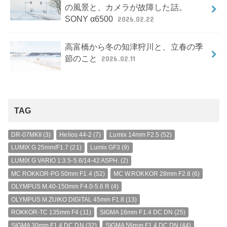
の風景と、カメラが故障した話。
SONY α6500
2026.02.22
高富橋から冬の知津狩川と、立春の季
節のこと
2026.02.11
TAG
DR-07MKII
(3)
Helios 44-2
(7)
Lumix 14mm F2.5
(52)
LUMIX G 25mm/F1.7
(21)
Lumix GF3
(9)
LUMIX G VARIO 1:3.5-5.6/14-42 ASPH.
(2)
MC ROKKOR-PG 50mm F1.4
(52)
MC W.ROKKOR 28mm F2.8
(6)
OLYMPUS M.40-150mm F4.0-5.6 R
(4)
OLYMPUS M.ZUIKO DIGITAL 45mm F1.8
(13)
ROKKOR-TC 135mm F4
(11)
SIGMA 16mm F1.4 DC DN
(25)
SIGMA 30mm F1.4 DC DN
(32)
SIGMA 56mm F1.4 DC DN
(44)