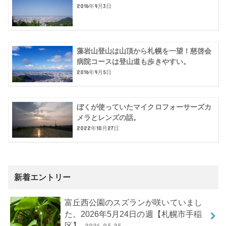
2016年9月3日
藻岩山登山は山頂から札幌を一望！慈啓会
病院コースは登山道も歩きやすい。
2016年9月5日
ぼくが使っていたマイクロフォーサーズカ
メラとレンズの話。
2022年10月27日
新着エントリー
富丘西公園のスズランが咲いていまし
た。2026年5月24日の週【札幌市手稲
区】
2026.05.25