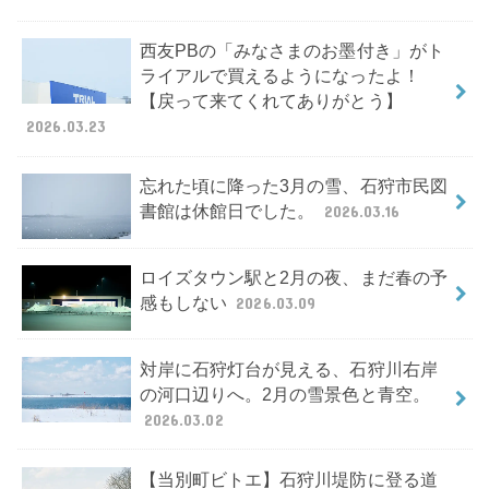
西友PBの「みなさまのお墨付き」がト
ライアルで買えるようになったよ！
【戻って来てくれてありがとう】
2026.03.23
忘れた頃に降った3月の雪、石狩市民図
書館は休館日でした。
2026.03.16
ロイズタウン駅と2月の夜、まだ春の予
感もしない
2026.03.09
対岸に石狩灯台が見える、石狩川右岸
の河口辺りへ。2月の雪景色と青空。
2026.03.02
【当別町ビトエ】石狩川堤防に登る道