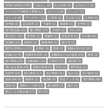
SONY a6500
(158)
けあらし
(6)
むかわ町
(3)
ものがたり
(5)
インテリアや家具と家電
(11)
カインズ
(8)
ケシュア
(7)
コミック
(4)
ワークマン
(1)
三笠市
(3)
五の沢
(13)
仁木町
(4)
余市町
(3)
北広島市
(2)
千歳市
(1)
厚真町
(1)
古平町
(1)
地下鉄沿線
(15)
夏の季節
(27)
夕張市
(2)
夕日
(43)
夜の灯り
(20)
安平町
(1)
室蘭市
(1)
岩見沢市
(1)
川や橋
(94)
当別町
(15)
恵庭市
(1)
新篠津村
(3)
旭川市
(2)
星空や月明かり
(17)
月形町
(4)
望来
(1)
朝陽や日の出
(33)
木漏れ日
(5)
札幌市白石区
(4)
札幌登山と山の道具
(23)
校舎
(3)
桜の季節
(23)
水郷地区
(18)
江別市
(17)
浦臼町
(3)
海のある景色
(40)
温泉や銭湯
(4)
灯台
(1)
無印良品
(1)
石狩市
(54)
秋の季節
(17)
花の季節
(31)
花火
(2)
苫小牧市
(5)
赤井川村
(9)
釧路市
(2)
長沼町
(4)
防災グッズ
(4)
雪の季節
(98)
雲海
(6)
電車やバス旅
(22)
霧の風景
(2)
霧氷
(2)
食のことや飲み物
(17)
駅
(23)