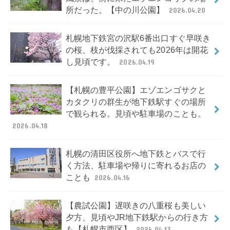
所だった。【中の川公園】
2026.04.20
札幌地下鉄宮の沢駅6番出口すぐ早咲き
の桜、枝が伐採されても2026年は開花
し見頃です。
2026.04.19
【札幌の豊平公園】エゾエンゴサクと
カタクリの群生が地下鉄駅すぐの場所
で観られる。見頃や駐車場のことも。
2026.04.18
札幌の清田区役所へ地下鉄とバスで行
く方法、駐車場や帰りに寄れるお店の
ことも
2026.04.16
【農試公園】遅咲きの八重桜も美しい
夕方、見頃やJR地下鉄駅からの行き方
も【札幌市西区】
2026.04.13