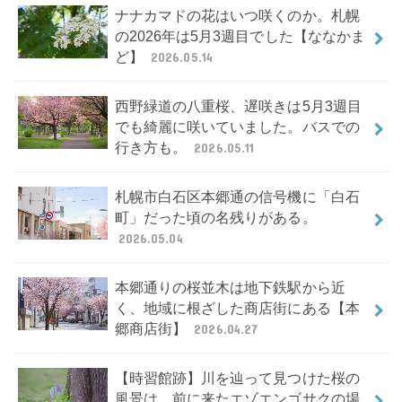
ナナカマドの花はいつ咲くのか。札幌
の2026年は5月3週目でした【ななかま
ど】
2026.05.14
西野緑道の八重桜、遅咲きは5月3週目
でも綺麗に咲いていました。バスでの
行き方も。
2026.05.11
札幌市白石区本郷通の信号機に「白石
町」だった頃の名残りがある。
2026.05.04
本郷通りの桜並木は地下鉄駅から近
く、地域に根ざした商店街にある【本
郷商店街】
2026.04.27
【時習館跡】川を辿って見つけた桜の
風景は、前に来たエゾエンゴサクの場