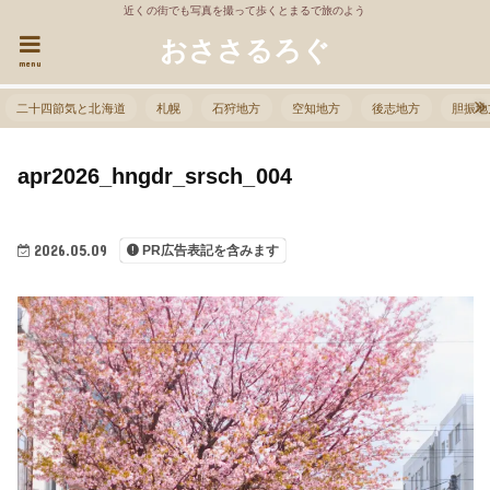
近くの街でも写真を撮って歩くとまるで旅のよう
おささるろぐ
menu
二十四節気と北海道
札幌
石狩地方
空知地方
後志地方
胆振地
apr2026_hngdr_srsch_004
2026.05.09
PR広告表記を含みます