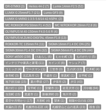
DR-07MKII
(3)
Helios 44-2
(7)
Lumix 14mm F2.5
(52)
LUMIX G 25mm/F1.7
(21)
Lumix GF3
(9)
LUMIX G VARIO 1:3.5-5.6/14-42 ASPH.
(2)
MC ROKKOR-PG 50mm F1.4
(52)
MC W.ROKKOR 28mm F2.8
(6)
OLYMPUS M.40-150mm F4.0-5.6 R
(4)
OLYMPUS M.ZUIKO DIGITAL 45mm F1.8
(13)
ROKKOR-TC 135mm F4
(11)
SIGMA 16mm F1.4 DC DN
(25)
SIGMA 30mm F1.4 DC DN
(32)
SIGMA 56mm F1.4 DC DN
(44)
SONY a6500
(158)
けあらし
(6)
むかわ町
(3)
ものがたり
(5)
インテリアや家具と家電
(11)
カインズ
(8)
ケシュア
(7)
コミック
(4)
ワークマン
(1)
三笠市
(3)
五の沢
(13)
仁木町
(4)
余市町
(3)
北広島市
(2)
千歳市
(1)
厚真町
(1)
古平町
(1)
地下鉄沿線
(15)
夏の季節
(27)
夕張市
(2)
夕日
(43)
夜の灯り
(20)
安平町
(1)
室蘭市
(1)
岩見沢市
(1)
川や橋
(94)
当別町
(15)
恵庭市
(1)
新篠津村
(3)
旭川市
(2)
星空や月明かり
(17)
月形町
(4)
望来
(1)
朝陽や日の出
(33)
木漏れ日
(5)
札幌市白石区
(4)
札幌登山と山の道具
(23)
校舎
(3)