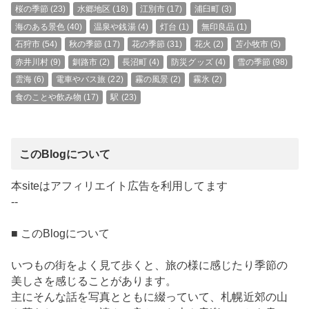
桜の季節
(23)
水郷地区
(18)
江別市
(17)
浦臼町
(3)
海のある景色
(40)
温泉や銭湯
(4)
灯台
(1)
無印良品
(1)
石狩市
(54)
秋の季節
(17)
花の季節
(31)
花火
(2)
苫小牧市
(5)
赤井川村
(9)
釧路市
(2)
長沼町
(4)
防災グッズ
(4)
雪の季節
(98)
雲海
(6)
電車やバス旅
(22)
霧の風景
(2)
霧氷
(2)
食のことや飲み物
(17)
駅
(23)
このBlogについて
本siteはアフィリエイト広告を利用してます
--
■ このBlogについて
いつもの街をよく見て歩くと、旅の様に感じたり季節の
美しさを感じることがあります。
主にそんな話を写真とともに綴っていて、札幌近郊の山