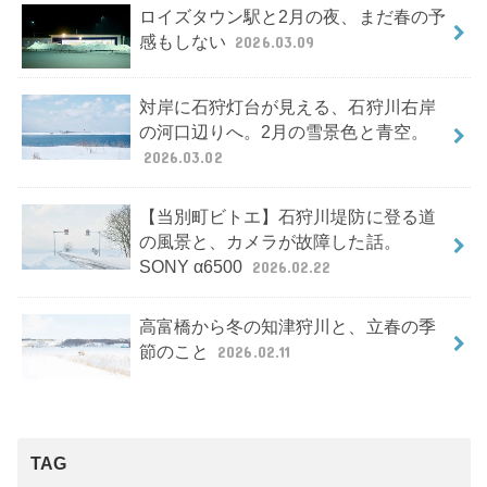
ロイズタウン駅と2月の夜、まだ春の予
感もしない
2026.03.09
対岸に石狩灯台が見える、石狩川右岸
の河口辺りへ。2月の雪景色と青空。
2026.03.02
【当別町ビトエ】石狩川堤防に登る道
の風景と、カメラが故障した話。
SONY α6500
2026.02.22
高富橋から冬の知津狩川と、立春の季
節のこと
2026.02.11
TAG