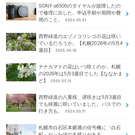
SONY α6500のダイヤルが故障したの
で修理に出した。申込手順や期間や費
用のこと。
2026.05.21
西野緑道のエゾノコリンゴの花は咲い
ているだろうか。【札幌2026年の5月4
週目】
2026.05.18
ナナカマドの花はいつ咲くのか。札幌
の2026年は5月3週目でした【ななかま
ど】
2026.05.14
西野緑道の八重桜、遅咲きは5月3週目
でも綺麗に咲いていました。バスでの
行き方も。
2026.05.11
札幌市白石区本郷通の信号機に「白石
町」だった頃の名残りがある。