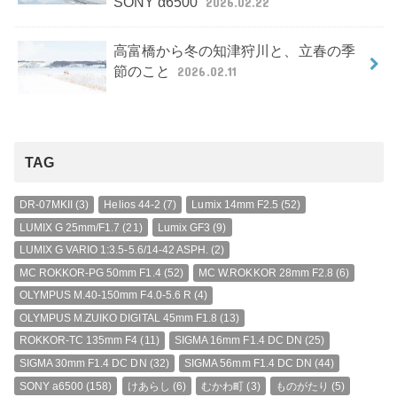
SONY α6500
2026.02.22
高富橋から冬の知津狩川と、立春の季
節のこと
2026.02.11
TAG
DR-07MKII
(3)
Helios 44-2
(7)
Lumix 14mm F2.5
(52)
LUMIX G 25mm/F1.7
(21)
Lumix GF3
(9)
LUMIX G VARIO 1:3.5-5.6/14-42 ASPH.
(2)
MC ROKKOR-PG 50mm F1.4
(52)
MC W.ROKKOR 28mm F2.8
(6)
OLYMPUS M.40-150mm F4.0-5.6 R
(4)
OLYMPUS M.ZUIKO DIGITAL 45mm F1.8
(13)
ROKKOR-TC 135mm F4
(11)
SIGMA 16mm F1.4 DC DN
(25)
SIGMA 30mm F1.4 DC DN
(32)
SIGMA 56mm F1.4 DC DN
(44)
SONY a6500
(158)
けあらし
(6)
むかわ町
(3)
ものがたり
(5)