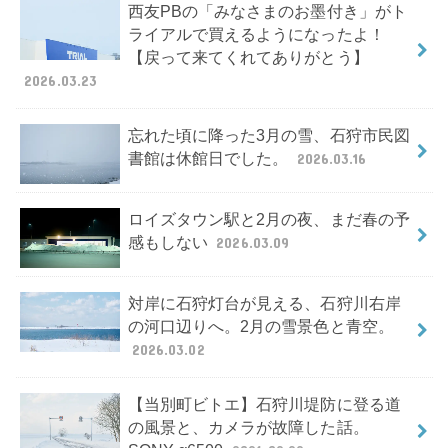
西友PBの「みなさまのお墨付き」がト
ライアルで買えるようになったよ！
【戻って来てくれてありがとう】
2026.03.23
忘れた頃に降った3月の雪、石狩市民図
書館は休館日でした。
2026.03.16
ロイズタウン駅と2月の夜、まだ春の予
感もしない
2026.03.09
対岸に石狩灯台が見える、石狩川右岸
の河口辺りへ。2月の雪景色と青空。
2026.03.02
【当別町ビトエ】石狩川堤防に登る道
の風景と、カメラが故障した話。