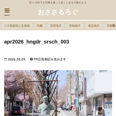
近くの街でも写真を撮って歩くとまるで旅のよう
おささるろぐ
menu
二十四節気と北海道
札幌
石狩地方
空知地方
後志地方
胆振地
apr2026_hngdr_srsch_003
2026.05.09
PR広告表記を含みます