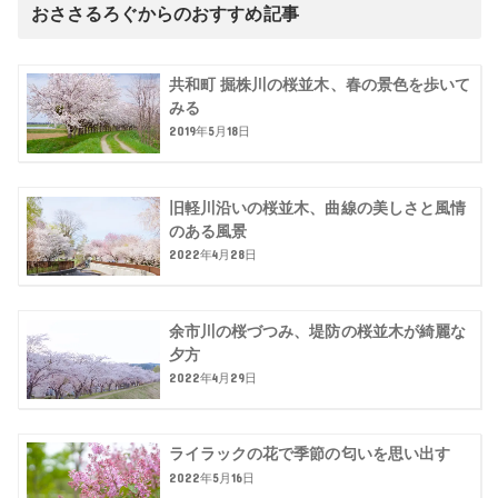
おささるろぐからのおすすめ記事
共和町 掘株川の桜並木、春の景色を歩いて
みる
2019年5月18日
旧軽川沿いの桜並木、曲線の美しさと風情
のある風景
2022年4月28日
余市川の桜づつみ、堤防の桜並木が綺麗な
夕方
2022年4月29日
ライラックの花で季節の匂いを思い出す
2022年5月16日