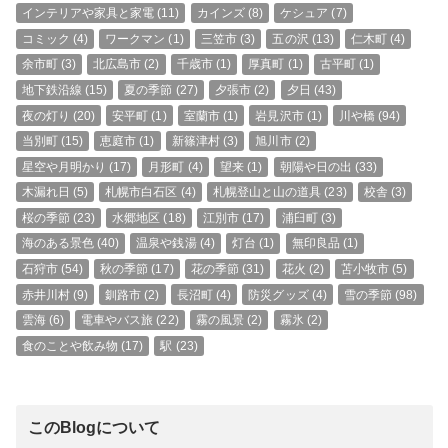
インテリアや家具と家電
(11)
カインズ
(8)
ケシュア
(7)
コミック
(4)
ワークマン
(1)
三笠市
(3)
五の沢
(13)
仁木町
(4)
余市町
(3)
北広島市
(2)
千歳市
(1)
厚真町
(1)
古平町
(1)
地下鉄沿線
(15)
夏の季節
(27)
夕張市
(2)
夕日
(43)
夜の灯り
(20)
安平町
(1)
室蘭市
(1)
岩見沢市
(1)
川や橋
(94)
当別町
(15)
恵庭市
(1)
新篠津村
(3)
旭川市
(2)
星空や月明かり
(17)
月形町
(4)
望来
(1)
朝陽や日の出
(33)
木漏れ日
(5)
札幌市白石区
(4)
札幌登山と山の道具
(23)
校舎
(3)
桜の季節
(23)
水郷地区
(18)
江別市
(17)
浦臼町
(3)
海のある景色
(40)
温泉や銭湯
(4)
灯台
(1)
無印良品
(1)
石狩市
(54)
秋の季節
(17)
花の季節
(31)
花火
(2)
苫小牧市
(5)
赤井川村
(9)
釧路市
(2)
長沼町
(4)
防災グッズ
(4)
雪の季節
(98)
雲海
(6)
電車やバス旅
(22)
霧の風景
(2)
霧氷
(2)
食のことや飲み物
(17)
駅
(23)
このBlogについて