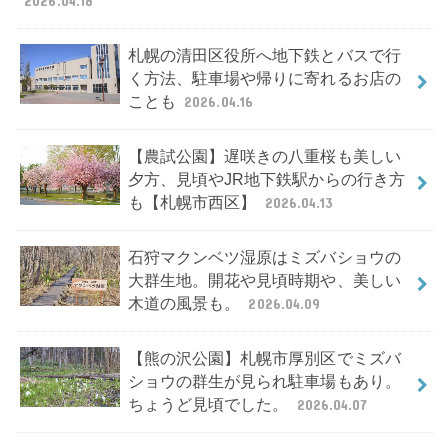
2026.04.18
札幌の清田区役所へ地下鉄とバスで行
く方法、駐車場や帰りに寄れるお店の
ことも
2026.04.16
【農試公園】遅咲きの八重桜も美しい
夕方、見頃やJR地下鉄駅からの行き方
も【札幌市西区】
2026.04.13
石狩マクンベツ湿原はミズバショウの
大群生地。開花や見頃時期や、美しい
木道の風景も。
2026.04.09
【熊の沢公園】札幌市厚別区でミズバ
ショウの群生が見られ駐車場もあり。
ちょうど見頃でした。
2026.04.07