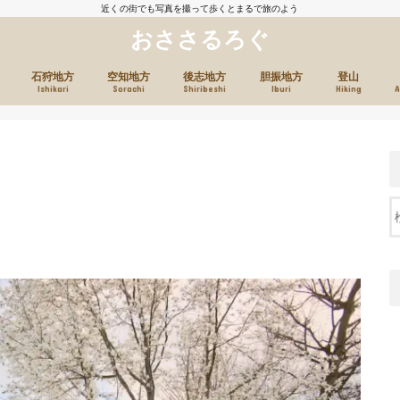
近くの街でも写真を撮って歩くとまるで旅のよう
おささるろぐ
石狩地方
空知地方
後志地方
胆振地方
登山
Ishikari
Sorachi
Shiribeshi
Iburi
Hiking
A