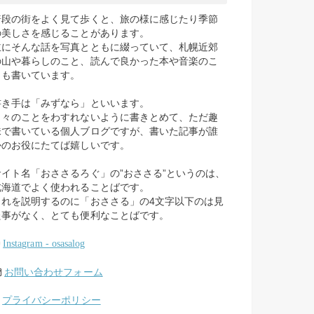
普段の街をよく見て歩くと、旅の様に感じたり季節
の美しさを感じることがあります。
主にそんな話を写真とともに綴っていて、札幌近郊
の山や暮らしのこと、読んで良かった本や音楽のこ
とも書いています。
書き手は「みずなら」といいます。
日々のことをわすれないように書きとめて、ただ趣
味で書いている個人ブログですが、書いた記事が誰
かのお役にたてば嬉しいです。
サイト名「おささるろぐ」の”おささる”というのは、
北海道でよく使われることばです。
これを説明するのに「おささる」の4文字以下のは見
た事がなく、とても便利なことばです。
Instagram - osasalog
お問い合わせフォーム
プライバシーポリシー