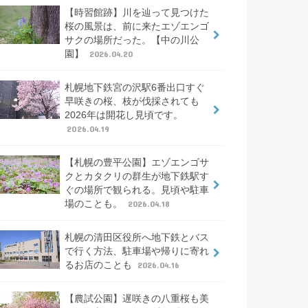
【時習館跡】川を辿って見つけた
桜の風景は、前に来たエゾエンゴ
サクの場所だった。【中の川公
園】
2026.04.20
札幌地下鉄宮の沢駅6番出口すぐ
早咲きの桜、枝が伐採されても
2026年は開花し見頃です。
2026.04.19
【札幌の豊平公園】エゾエンゴサ
クとカタクリの群生が地下鉄駅す
ぐの場所で観られる。見頃や駐車
場のことも。
2026.04.18
札幌の清田区役所へ地下鉄とバス
で行く方法、駐車場や帰りに寄れ
るお店のことも
2026.04.16
【農試公園】遅咲きの八重桜も美