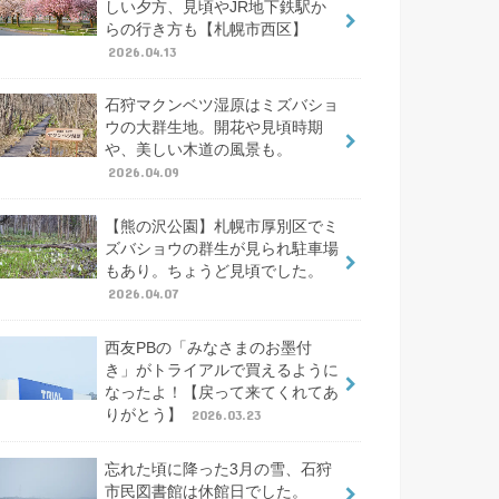
しい夕方、見頃やJR地下鉄駅か
らの行き方も【札幌市西区】
2026.04.13
石狩マクンベツ湿原はミズバショ
ウの大群生地。開花や見頃時期
や、美しい木道の風景も。
2026.04.09
【熊の沢公園】札幌市厚別区でミ
ズバショウの群生が見られ駐車場
もあり。ちょうど見頃でした。
2026.04.07
西友PBの「みなさまのお墨付
き」がトライアルで買えるように
なったよ！【戻って来てくれてあ
りがとう】
2026.03.23
忘れた頃に降った3月の雪、石狩
市民図書館は休館日でした。