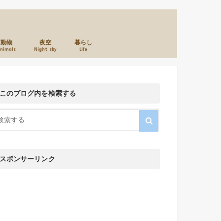
動物
夜空
暮らし
nimals
Night sky
Life
本のこと
カメラのこと
お店のこと
このブログ内を検索する
スポンサーリンク