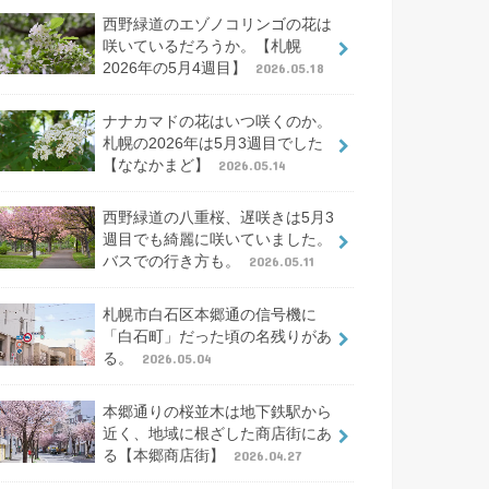
西野緑道のエゾノコリンゴの花は
咲いているだろうか。【札幌
2026年の5月4週目】
2026.05.18
ナナカマドの花はいつ咲くのか。
札幌の2026年は5月3週目でした
【ななかまど】
2026.05.14
西野緑道の八重桜、遅咲きは5月3
週目でも綺麗に咲いていました。
バスでの行き方も。
2026.05.11
札幌市白石区本郷通の信号機に
「白石町」だった頃の名残りがあ
る。
2026.05.04
本郷通りの桜並木は地下鉄駅から
近く、地域に根ざした商店街にあ
る【本郷商店街】
2026.04.27