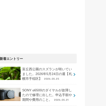
新着エントリー
富丘西公園のスズランが咲いてい
ました。2026年5月24日の週【札
幌市手稲区】
2026.05.25
SONY α6500のダイヤルが故障し
たので修理に出した。申込手順や
期間や費用のこと。
2026.05.21