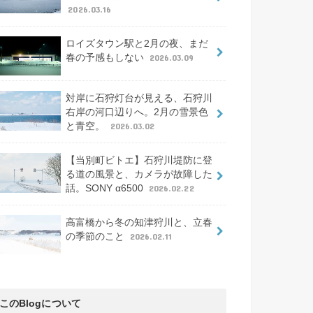
2026.03.16
ロイズタウン駅と2月の夜、まだ
春の予感もしない
2026.03.09
対岸に石狩灯台が見える、石狩川
右岸の河口辺りへ。2月の雪景色
と青空。
2026.03.02
【当別町ビトエ】石狩川堤防に登
る道の風景と、カメラが故障した
話。SONY α6500
2026.02.22
高富橋から冬の知津狩川と、立春
の季節のこと
2026.02.11
このBlogについて