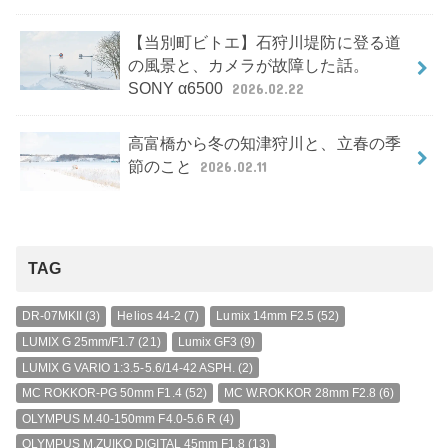
【当別町ビトエ】石狩川堤防に登る道
の風景と、カメラが故障した話。
SONY α6500
2026.02.22
高富橋から冬の知津狩川と、立春の季
節のこと
2026.02.11
TAG
DR-07MKII
(3)
Helios 44-2
(7)
Lumix 14mm F2.5
(52)
LUMIX G 25mm/F1.7
(21)
Lumix GF3
(9)
LUMIX G VARIO 1:3.5-5.6/14-42 ASPH.
(2)
MC ROKKOR-PG 50mm F1.4
(52)
MC W.ROKKOR 28mm F2.8
(6)
OLYMPUS M.40-150mm F4.0-5.6 R
(4)
OLYMPUS M.ZUIKO DIGITAL 45mm F1.8
(13)