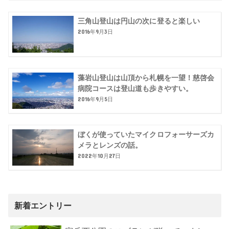
三角山登山は円山の次に登ると楽しい
2016年9月3日
藻岩山登山は山頂から札幌を一望！慈啓会
病院コースは登山道も歩きやすい。
2016年9月5日
ぼくが使っていたマイクロフォーサーズカ
メラとレンズの話。
2022年10月27日
新着エントリー