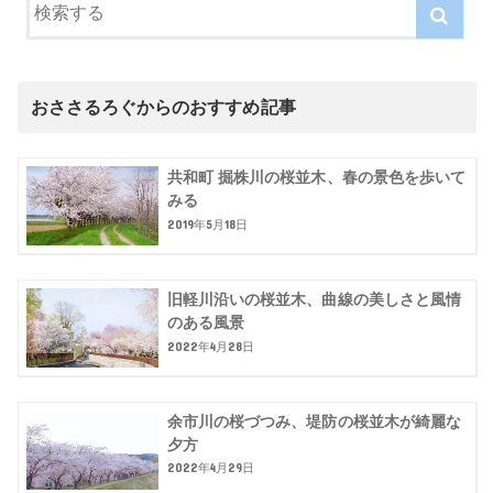
おささるろぐからのおすすめ記事
共和町 掘株川の桜並木、春の景色を歩いて
みる
2019年5月18日
旧軽川沿いの桜並木、曲線の美しさと風情
のある風景
2022年4月28日
余市川の桜づつみ、堤防の桜並木が綺麗な
夕方
2022年4月29日