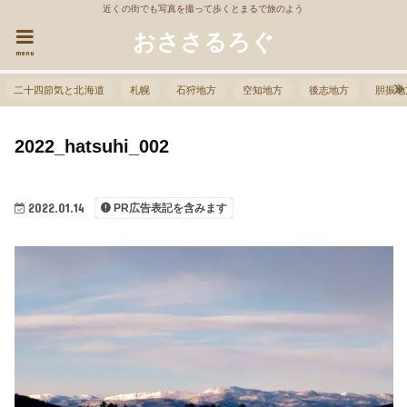
近くの街でも写真を撮って歩くとまるで旅のよう
おささるろぐ
menu
二十四節気と北海道
札幌
石狩地方
空知地方
後志地方
胆振地
2022_hatsuhi_002
2022.01.14
PR広告表記を含みます