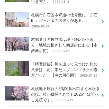
行き方も。
2026.05.11
札幌市白石区本郷通の信号機に「白石
町」だった頃の名残りがある。
2026.05.04
本郷通りの桜並木は地下鉄駅から近
く、地域に根ざした商店街にある【本
郷商店街】
2026.04.27
【時習館跡】川を辿って見つけた桜の
風景は、前に来たエゾエンゴサクの場
所だった。【中の川公園】
2026.04.20
札幌地下鉄宮の沢駅6番出口すぐ早咲き
の桜、枝が伐採されても2026年は開花
し見頃です。
2026.04.19