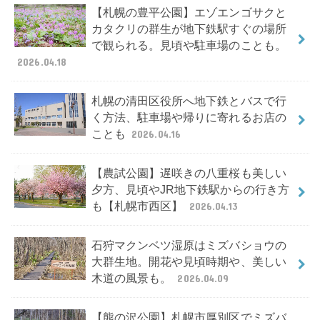
【札幌の豊平公園】エゾエンゴサクと
カタクリの群生が地下鉄駅すぐの場所
で観られる。見頃や駐車場のことも。
2026.04.18
札幌の清田区役所へ地下鉄とバスで行
く方法、駐車場や帰りに寄れるお店の
ことも
2026.04.16
【農試公園】遅咲きの八重桜も美しい
夕方、見頃やJR地下鉄駅からの行き方
も【札幌市西区】
2026.04.13
石狩マクンベツ湿原はミズバショウの
大群生地。開花や見頃時期や、美しい
木道の風景も。
2026.04.09
【熊の沢公園】札幌市厚別区でミズバ