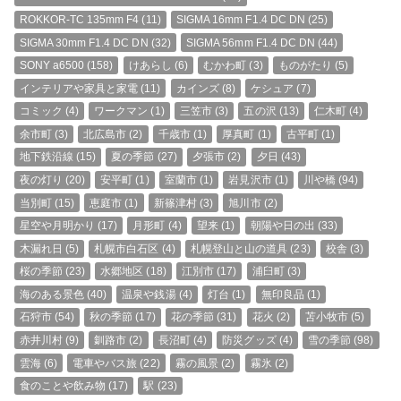
ROKKOR-TC 135mm F4
(11)
SIGMA 16mm F1.4 DC DN
(25)
SIGMA 30mm F1.4 DC DN
(32)
SIGMA 56mm F1.4 DC DN
(44)
SONY a6500
(158)
けあらし
(6)
むかわ町
(3)
ものがたり
(5)
インテリアや家具と家電
(11)
カインズ
(8)
ケシュア
(7)
コミック
(4)
ワークマン
(1)
三笠市
(3)
五の沢
(13)
仁木町
(4)
余市町
(3)
北広島市
(2)
千歳市
(1)
厚真町
(1)
古平町
(1)
地下鉄沿線
(15)
夏の季節
(27)
夕張市
(2)
夕日
(43)
夜の灯り
(20)
安平町
(1)
室蘭市
(1)
岩見沢市
(1)
川や橋
(94)
当別町
(15)
恵庭市
(1)
新篠津村
(3)
旭川市
(2)
星空や月明かり
(17)
月形町
(4)
望来
(1)
朝陽や日の出
(33)
木漏れ日
(5)
札幌市白石区
(4)
札幌登山と山の道具
(23)
校舎
(3)
桜の季節
(23)
水郷地区
(18)
江別市
(17)
浦臼町
(3)
海のある景色
(40)
温泉や銭湯
(4)
灯台
(1)
無印良品
(1)
石狩市
(54)
秋の季節
(17)
花の季節
(31)
花火
(2)
苫小牧市
(5)
赤井川村
(9)
釧路市
(2)
長沼町
(4)
防災グッズ
(4)
雪の季節
(98)
雲海
(6)
電車やバス旅
(22)
霧の風景
(2)
霧氷
(2)
食のことや飲み物
(17)
駅
(23)