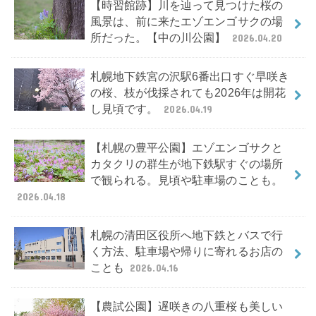
【時習館跡】川を辿って見つけた桜の
風景は、前に来たエゾエンゴサクの場
所だった。【中の川公園】
2026.04.20
札幌地下鉄宮の沢駅6番出口すぐ早咲き
の桜、枝が伐採されても2026年は開花
し見頃です。
2026.04.19
【札幌の豊平公園】エゾエンゴサクと
カタクリの群生が地下鉄駅すぐの場所
で観られる。見頃や駐車場のことも。
2026.04.18
札幌の清田区役所へ地下鉄とバスで行
く方法、駐車場や帰りに寄れるお店の
ことも
2026.04.16
【農試公園】遅咲きの八重桜も美しい