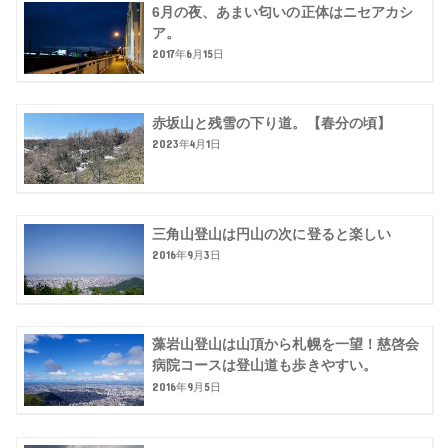
6月の夜、あまい匂いの正体はニセアカシ
ア。
2017年6月15日
赤坂山と残雪の下り道。【春分の頃】
2023年4月1日
三角山登山は円山の次に登ると楽しい
2016年9月3日
藻岩山登山は山頂から札幌を一望！慈啓会
病院コースは登山道も歩きやすい。
2016年9月5日