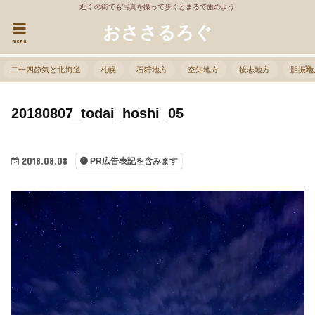
近くの街でも写真を撮って歩くとまるで旅のよう
おささるろぐ
menu
二十四節気と北海道
札幌
石狩地方
空知地方
後志地方
胆振地
20180807_todai_hoshi_05
2018.08.08
PR広告表記を含みます