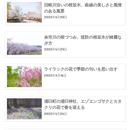
旧軽川沿いの桜並木、曲線の美しさと風情
のある風景
2022年4月28日
余市川の桜づつみ、堤防の桜並木が綺麗な
夕方
2022年4月29日
ライラックの花で季節の匂いを思い出す
2022年5月16日
浦臼町の浦臼神社、エゾエンゴサクとカタ
クリの花で春を迎える
2022年4月26日