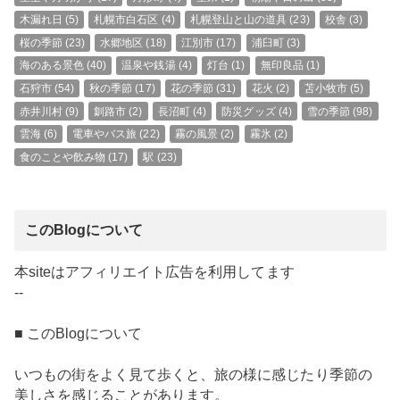
木漏れ日
(5)
札幌市白石区
(4)
札幌登山と山の道具
(23)
校舎
(3)
桜の季節
(23)
水郷地区
(18)
江別市
(17)
浦臼町
(3)
海のある景色
(40)
温泉や銭湯
(4)
灯台
(1)
無印良品
(1)
石狩市
(54)
秋の季節
(17)
花の季節
(31)
花火
(2)
苫小牧市
(5)
赤井川村
(9)
釧路市
(2)
長沼町
(4)
防災グッズ
(4)
雪の季節
(98)
雲海
(6)
電車やバス旅
(22)
霧の風景
(2)
霧氷
(2)
食のことや飲み物
(17)
駅
(23)
このBlogについて
本siteはアフィリエイト広告を利用してます
--
■ このBlogについて
いつもの街をよく見て歩くと、旅の様に感じたり季節の
美しさを感じることがあります。