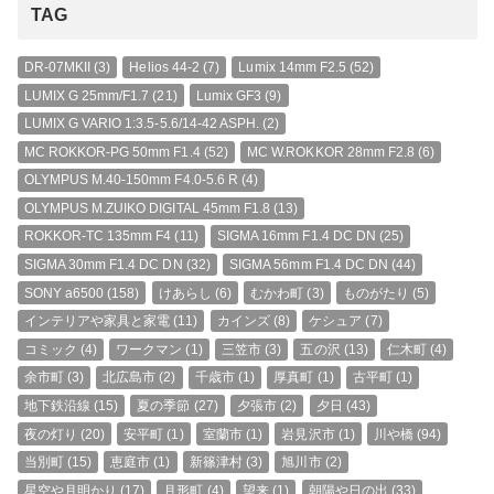
TAG
DR-07MKII
(3)
Helios 44-2
(7)
Lumix 14mm F2.5
(52)
LUMIX G 25mm/F1.7
(21)
Lumix GF3
(9)
LUMIX G VARIO 1:3.5-5.6/14-42 ASPH.
(2)
MC ROKKOR-PG 50mm F1.4
(52)
MC W.ROKKOR 28mm F2.8
(6)
OLYMPUS M.40-150mm F4.0-5.6 R
(4)
OLYMPUS M.ZUIKO DIGITAL 45mm F1.8
(13)
ROKKOR-TC 135mm F4
(11)
SIGMA 16mm F1.4 DC DN
(25)
SIGMA 30mm F1.4 DC DN
(32)
SIGMA 56mm F1.4 DC DN
(44)
SONY a6500
(158)
けあらし
(6)
むかわ町
(3)
ものがたり
(5)
インテリアや家具と家電
(11)
カインズ
(8)
ケシュア
(7)
コミック
(4)
ワークマン
(1)
三笠市
(3)
五の沢
(13)
仁木町
(4)
余市町
(3)
北広島市
(2)
千歳市
(1)
厚真町
(1)
古平町
(1)
地下鉄沿線
(15)
夏の季節
(27)
夕張市
(2)
夕日
(43)
夜の灯り
(20)
安平町
(1)
室蘭市
(1)
岩見沢市
(1)
川や橋
(94)
当別町
(15)
恵庭市
(1)
新篠津村
(3)
旭川市
(2)
星空や月明かり
(17)
月形町
(4)
望来
(1)
朝陽や日の出
(33)