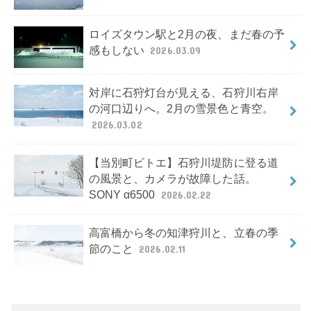
ロイズタウン駅と2月の夜、まだ春の予
感もしない
2026.03.09
対岸に石狩灯台が見える、石狩川右岸
の河口辺りへ。2月の雪景色と青空。
2026.03.02
【当別町ビトエ】石狩川堤防に登る道
の風景と、カメラが故障した話。
SONY α6500
2026.02.22
高富橋から冬の知津狩川と、立春の季
節のこと
2026.02.11