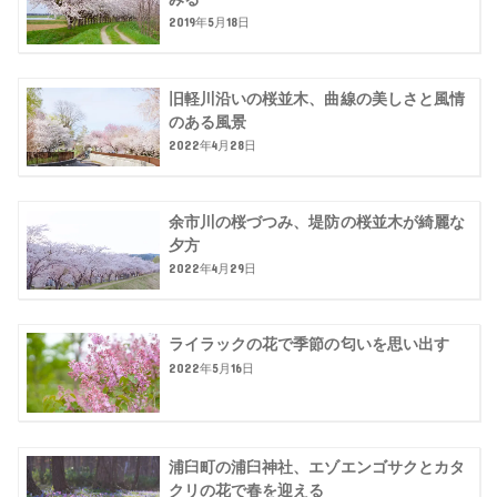
2019年5月18日
旧軽川沿いの桜並木、曲線の美しさと風情
のある風景
2022年4月28日
余市川の桜づつみ、堤防の桜並木が綺麗な
夕方
2022年4月29日
ライラックの花で季節の匂いを思い出す
2022年5月16日
浦臼町の浦臼神社、エゾエンゴサクとカタ
クリの花で春を迎える