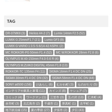
TAG
DR-07MKII
(3)
Helios 44-2
(7)
Lumix 14mm F2.5
(52)
LUMIX G 25mm/F1.7
(21)
Lumix GF3
(9)
LUMIX G VARIO 1:3.5-5.6/14-42 ASPH.
(2)
MC ROKKOR-PG 50mm F1.4
(52)
MC W.ROKKOR 28mm F2.8
(6)
OLYMPUS M.40-150mm F4.0-5.6 R
(4)
OLYMPUS M.ZUIKO DIGITAL 45mm F1.8
(13)
ROKKOR-TC 135mm F4
(11)
SIGMA 16mm F1.4 DC DN
(25)
SIGMA 30mm F1.4 DC DN
(32)
SIGMA 56mm F1.4 DC DN
(44)
SONY a6500
(158)
けあらし
(6)
むかわ町
(3)
ものがたり
(5)
インテリアや家具と家電
(11)
カインズ
(8)
ケシュア
(7)
コミック
(4)
ワークマン
(1)
三笠市
(3)
五の沢
(13)
仁木町
(4)
余市町
(3)
北広島市
(2)
千歳市
(1)
厚真町
(1)
古平町
(1)
地下鉄沿線
(15)
夏の季節
(27)
夕張市
(2)
夕日
(43)