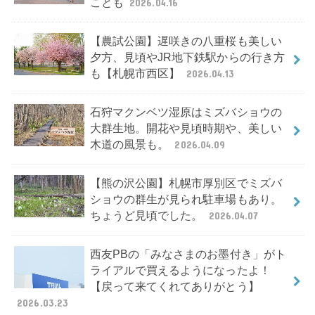
ことも
2026.04.16
【農試公園】遅咲きの八重桜も美しい
夕方、見頃やJR地下鉄駅からの行き方
も【札幌市西区】
2026.04.13
石狩マクンベツ湿原はミズバショウの
大群生地。開花や見頃時期や、美しい
木道の風景も。
2026.04.09
【熊の沢公園】札幌市厚別区でミズバ
ショウの群生が見られ駐車場もあり。
ちょうど見頃でした。
2026.04.07
西友PBの「みなさまのお墨付き」がト
ライアルで買えるようになったよ！
【戻って来てくれてありがとう】
2026.03.23