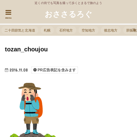
近くの街でも写真を撮って歩くとまるで旅のよう
おささるろぐ
menu
二十四節気と北海道
札幌
石狩地方
空知地方
後志地方
胆振地
tozan_choujou
2016.11.08
PR広告表記を含みます