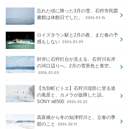
忘れた頃に降った3月の雪、石狩市民図
書館は休館日でした。
2026.03.16
ロイズタウン駅と2月の夜、まだ春の予
感もしない
2026.03.09
対岸に石狩灯台が見える、石狩川右岸
の河口辺りへ。2月の雪景色と青空。
2026.03.02
【当別町ビトエ】石狩川堤防に登る道
の風景と、カメラが故障した話。
SONY α6500
2026.02.22
高富橋から冬の知津狩川と、立春の季
節のこと
2026.02.11