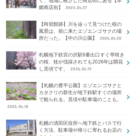
く、地域に根ざした商店街にある【本
郷商店街】
2026.04.27
【時習館跡】川を辿って見つけた桜の
風景は、前に来たエゾエンゴサクの場
所だった。【中の川公園】
2026.04.20
札幌地下鉄宮の沢駅6番出口すぐ早咲き
の桜、枝が伐採されても2026年は開花
し見頃です。
2026.04.19
【札幌の豊平公園】エゾエンゴサクと
カタクリの群生が地下鉄駅すぐの場所
で観られる。見頃や駐車場のことも。
2026.04.18
札幌の清田区役所へ地下鉄とバスで行
く方法、駐車場や帰りに寄れるお店の