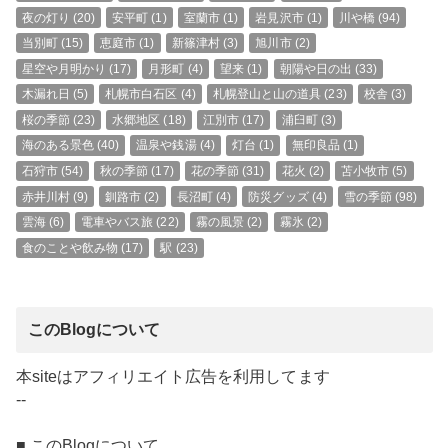
夜の灯り
(20)
安平町
(1)
室蘭市
(1)
岩見沢市
(1)
川や橋
(94)
当別町
(15)
恵庭市
(1)
新篠津村
(3)
旭川市
(2)
星空や月明かり
(17)
月形町
(4)
望来
(1)
朝陽や日の出
(33)
木漏れ日
(5)
札幌市白石区
(4)
札幌登山と山の道具
(23)
校舎
(3)
桜の季節
(23)
水郷地区
(18)
江別市
(17)
浦臼町
(3)
海のある景色
(40)
温泉や銭湯
(4)
灯台
(1)
無印良品
(1)
石狩市
(54)
秋の季節
(17)
花の季節
(31)
花火
(2)
苫小牧市
(5)
赤井川村
(9)
釧路市
(2)
長沼町
(4)
防災グッズ
(4)
雪の季節
(98)
雲海
(6)
電車やバス旅
(22)
霧の風景
(2)
霧氷
(2)
食のことや飲み物
(17)
駅
(23)
このBlogについて
本siteはアフィリエイト広告を利用してます
--
■ このBlogについて