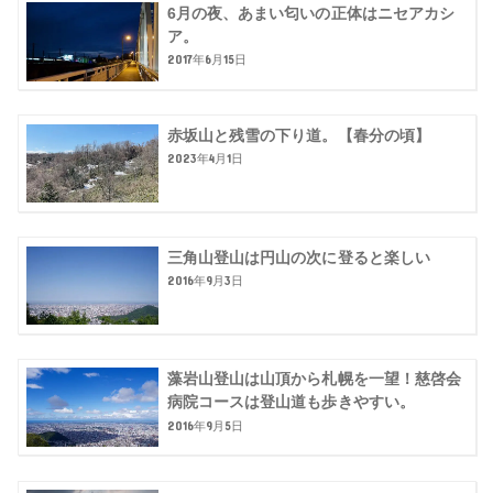
6月の夜、あまい匂いの正体はニセアカシ
ア。
2017年6月15日
赤坂山と残雪の下り道。【春分の頃】
2023年4月1日
三角山登山は円山の次に登ると楽しい
2016年9月3日
藻岩山登山は山頂から札幌を一望！慈啓会
病院コースは登山道も歩きやすい。
2016年9月5日