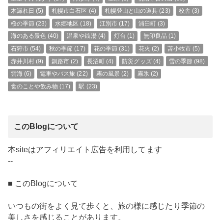
木漏れ日
(5)
札幌市白石区
(4)
札幌登山と山の道具
(23)
校舎
(3)
桜の季節
(23)
水郷地区
(18)
江別市
(17)
浦臼町
(3)
海のある景色
(40)
温泉や銭湯
(4)
灯台
(1)
無印良品
(1)
石狩市
(54)
秋の季節
(17)
花の季節
(31)
花火
(2)
苫小牧市
(5)
赤井川村
(9)
釧路市
(2)
長沼町
(4)
防災グッズ
(4)
雪の季節
(98)
雲海
(6)
電車やバス旅
(22)
霧の風景
(2)
霧氷
(2)
食のことや飲み物
(17)
駅
(23)
このBlogについて
本siteはアフィリエイト広告を利用してます
--
■ このBlogについて
いつもの街をよく見て歩くと、旅の様に感じたり季節の
美しさを感じることがあります。