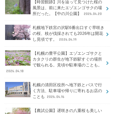
【時習館跡】川を辿って見つけた桜の
風景は、前に来たエゾエンゴサクの場
所だった。【中の川公園】
2026.04.20
札幌地下鉄宮の沢駅6番出口すぐ早咲き
の桜、枝が伐採されても2026年は開花
し見頃です。
2026.04.19
【札幌の豊平公園】エゾエンゴサクと
カタクリの群生が地下鉄駅すぐの場所
で観られる。見頃や駐車場のことも。
2026.04.18
札幌の清田区役所へ地下鉄とバスで行
く方法、駐車場や帰りに寄れるお店の
ことも
2026.04.16
【農試公園】遅咲きの八重桜も美しい