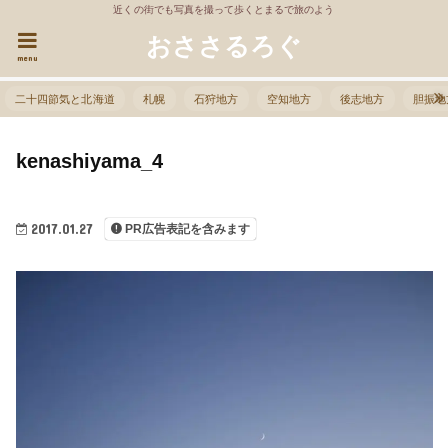
近くの街でも写真を撮って歩くとまるで旅のよう
おささるろぐ
menu
二十四節気と北海道
札幌
石狩地方
空知地方
後志地方
胆振地
kenashiyama_4
2017.01.27
PR広告表記を含みます