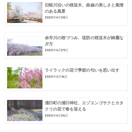
旧軽川沿いの桜並木、曲線の美しさと風情
のある風景
2022年4月28日
余市川の桜づつみ、堤防の桜並木が綺麗な
夕方
2022年4月29日
ライラックの花で季節の匂いを思い出す
2022年5月16日
浦臼町の浦臼神社、エゾエンゴサクとカタ
クリの花で春を迎える
2022年4月26日