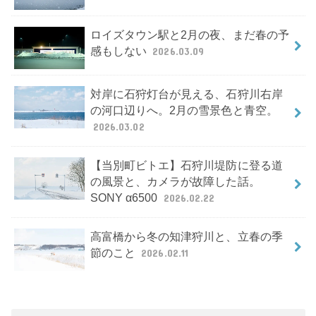
ロイズタウン駅と2月の夜、まだ春の予
感もしない
2026.03.09
対岸に石狩灯台が見える、石狩川右岸
の河口辺りへ。2月の雪景色と青空。
2026.03.02
【当別町ビトエ】石狩川堤防に登る道
の風景と、カメラが故障した話。
SONY α6500
2026.02.22
高富橋から冬の知津狩川と、立春の季
節のこと
2026.02.11