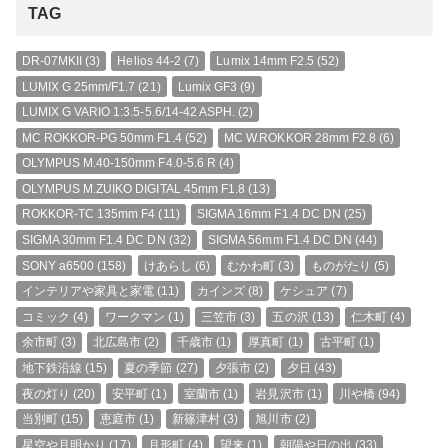
TAG
DR-07MKII
(3)
Helios 44-2
(7)
Lumix 14mm F2.5
(52)
LUMIX G 25mm/F1.7
(21)
Lumix GF3
(9)
LUMIX G VARIO 1:3.5-5.6/14-42 ASPH.
(2)
MC ROKKOR-PG 50mm F1.4
(52)
MC W.ROKKOR 28mm F2.8
(6)
OLYMPUS M.40-150mm F4.0-5.6 R
(4)
OLYMPUS M.ZUIKO DIGITAL 45mm F1.8
(13)
ROKKOR-TC 135mm F4
(11)
SIGMA 16mm F1.4 DC DN
(25)
SIGMA 30mm F1.4 DC DN
(32)
SIGMA 56mm F1.4 DC DN
(44)
SONY a6500
(158)
けあらし
(6)
むかわ町
(3)
ものがたり
(5)
インテリアや家具と家電
(11)
カインズ
(8)
ケシュア
(7)
コミック
(4)
ワークマン
(1)
三笠市
(3)
五の沢
(13)
仁木町
(4)
余市町
(3)
北広島市
(2)
千歳市
(1)
厚真町
(1)
古平町
(1)
地下鉄沿線
(15)
夏の季節
(27)
夕張市
(2)
夕日
(43)
夜の灯り
(20)
安平町
(1)
室蘭市
(1)
岩見沢市
(1)
川や橋
(94)
当別町
(15)
恵庭市
(1)
新篠津村
(3)
旭川市
(2)
星空や月明かり
(17)
月形町
(4)
望来
(1)
朝陽や日の出
(33)