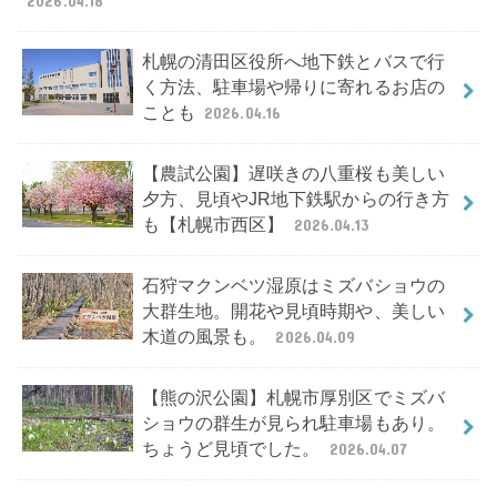
2026.04.18
札幌の清田区役所へ地下鉄とバスで行
く方法、駐車場や帰りに寄れるお店の
ことも
2026.04.16
【農試公園】遅咲きの八重桜も美しい
夕方、見頃やJR地下鉄駅からの行き方
も【札幌市西区】
2026.04.13
石狩マクンベツ湿原はミズバショウの
大群生地。開花や見頃時期や、美しい
木道の風景も。
2026.04.09
【熊の沢公園】札幌市厚別区でミズバ
ショウの群生が見られ駐車場もあり。
ちょうど見頃でした。
2026.04.07