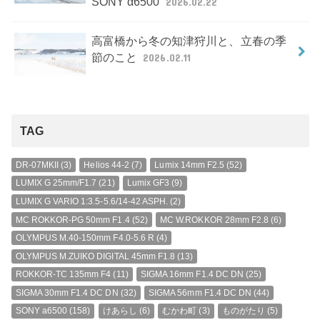
SONY α6500
2026.02.22
高富橋から冬の知津狩川と、立春の季
節のこと
2026.02.11
TAG
DR-07MKII
(3)
Helios 44-2
(7)
Lumix 14mm F2.5
(52)
LUMIX G 25mm/F1.7
(21)
Lumix GF3
(9)
LUMIX G VARIO 1:3.5-5.6/14-42 ASPH.
(2)
MC ROKKOR-PG 50mm F1.4
(52)
MC W.ROKKOR 28mm F2.8
(6)
OLYMPUS M.40-150mm F4.0-5.6 R
(4)
OLYMPUS M.ZUIKO DIGITAL 45mm F1.8
(13)
ROKKOR-TC 135mm F4
(11)
SIGMA 16mm F1.4 DC DN
(25)
SIGMA 30mm F1.4 DC DN
(32)
SIGMA 56mm F1.4 DC DN
(44)
SONY a6500
(158)
けあらし
(6)
むかわ町
(3)
ものがたり
(5)