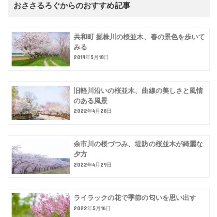
おささるろぐからのおすすめ記事
共和町 掘株川の桜並木、春の景色を歩いて
みる
2019年5月18日
旧軽川沿いの桜並木、曲線の美しさと風情
のある風景
2022年4月28日
余市川の桜づつみ、堤防の桜並木が綺麗な
夕方
2022年4月29日
ライラックの花で季節の匂いを思い出す
2022年5月16日