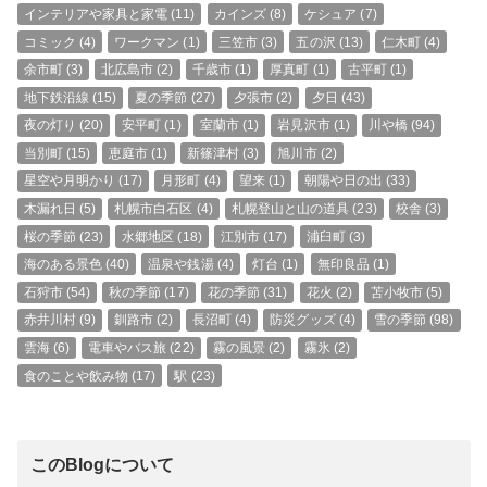
インテリアや家具と家電
(11)
カインズ
(8)
ケシュア
(7)
コミック
(4)
ワークマン
(1)
三笠市
(3)
五の沢
(13)
仁木町
(4)
余市町
(3)
北広島市
(2)
千歳市
(1)
厚真町
(1)
古平町
(1)
地下鉄沿線
(15)
夏の季節
(27)
夕張市
(2)
夕日
(43)
夜の灯り
(20)
安平町
(1)
室蘭市
(1)
岩見沢市
(1)
川や橋
(94)
当別町
(15)
恵庭市
(1)
新篠津村
(3)
旭川市
(2)
星空や月明かり
(17)
月形町
(4)
望来
(1)
朝陽や日の出
(33)
木漏れ日
(5)
札幌市白石区
(4)
札幌登山と山の道具
(23)
校舎
(3)
桜の季節
(23)
水郷地区
(18)
江別市
(17)
浦臼町
(3)
海のある景色
(40)
温泉や銭湯
(4)
灯台
(1)
無印良品
(1)
石狩市
(54)
秋の季節
(17)
花の季節
(31)
花火
(2)
苫小牧市
(5)
赤井川村
(9)
釧路市
(2)
長沼町
(4)
防災グッズ
(4)
雪の季節
(98)
雲海
(6)
電車やバス旅
(22)
霧の風景
(2)
霧氷
(2)
食のことや飲み物
(17)
駅
(23)
このBlogについて