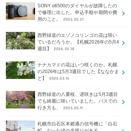
SONY α6500のダイヤルが故障したの
で修理に出した。申込手順や期間や費
用のこと。
2026.05.21
西野緑道のエゾノコリンゴの花は咲い
ているだろうか。【札幌2026年の5月4
週目】
2026.05.18
ナナカマドの花はいつ咲くのか。札幌
の2026年は5月3週目でした【ななかま
ど】
2026.05.14
西野緑道の八重桜、遅咲きは5月3週目
でも綺麗に咲いていました。バスでの
行き方も。
2026.05.11
札幌市白石区本郷通の信号機に「白石
町」だった頃の名残りがある。