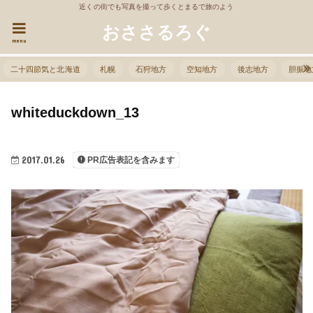
近くの街でも写真を撮って歩くとまるで旅のよう
おささるろぐ
menu
二十四節気と北海道
札幌
石狩地方
空知地方
後志地方
胆振地
whiteduckdown_13
2017.01.26
PR広告表記を含みます