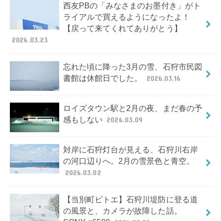
西友PBの「みなさまのお墨付き」がト
ライアルで買えるようになったよ！
【戻って来てくれてありがとう】
2026.03.23
忘れた頃に降った3月の雪、石狩市民図
書館は休館日でした。
2026.03.16
ロイズタウン駅と2月の夜、まだ春の予
感もしない
2026.03.09
対岸に石狩灯台が見える、石狩川右岸
の河口辺りへ。2月の雪景色と青空。
2026.03.02
【当別町ビトエ】石狩川堤防に登る道
の風景と、カメラが故障した話。