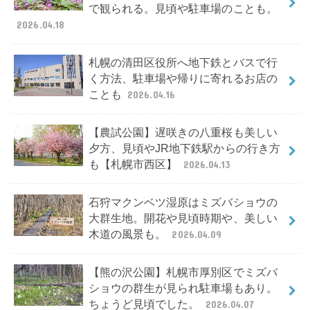
で観られる。見頃や駐車場のことも。
2026.04.18
札幌の清田区役所へ地下鉄とバスで行
く方法、駐車場や帰りに寄れるお店の
ことも
2026.04.16
【農試公園】遅咲きの八重桜も美しい
夕方、見頃やJR地下鉄駅からの行き方
も【札幌市西区】
2026.04.13
石狩マクンベツ湿原はミズバショウの
大群生地。開花や見頃時期や、美しい
木道の風景も。
2026.04.09
【熊の沢公園】札幌市厚別区でミズバ
ショウの群生が見られ駐車場もあり。
ちょうど見頃でした。
2026.04.07