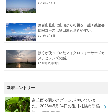
2016年9月3日
藻岩山登山は山頂から札幌を一望！慈啓会
病院コースは登山道も歩きやすい。
2016年9月5日
ぼくが使っていたマイクロフォーサーズカ
メラとレンズの話。
2022年10月27日
新着エントリー
富丘西公園のスズランが咲いていまし
た。2026年5月24日の週【札幌市手稲
区】
2026.05.25