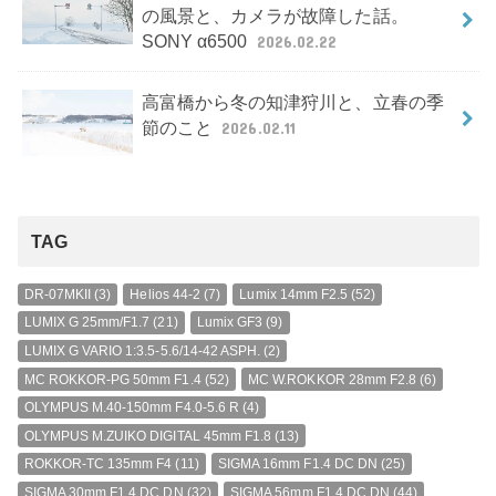
の風景と、カメラが故障した話。
SONY α6500
2026.02.22
高富橋から冬の知津狩川と、立春の季
節のこと
2026.02.11
TAG
DR-07MKII
(3)
Helios 44-2
(7)
Lumix 14mm F2.5
(52)
LUMIX G 25mm/F1.7
(21)
Lumix GF3
(9)
LUMIX G VARIO 1:3.5-5.6/14-42 ASPH.
(2)
MC ROKKOR-PG 50mm F1.4
(52)
MC W.ROKKOR 28mm F2.8
(6)
OLYMPUS M.40-150mm F4.0-5.6 R
(4)
OLYMPUS M.ZUIKO DIGITAL 45mm F1.8
(13)
ROKKOR-TC 135mm F4
(11)
SIGMA 16mm F1.4 DC DN
(25)
SIGMA 30mm F1.4 DC DN
(32)
SIGMA 56mm F1.4 DC DN
(44)