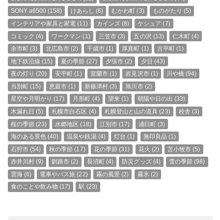
SONY a6500
(158)
けあらし
(6)
むかわ町
(3)
ものがたり
(5)
インテリアや家具と家電
(11)
カインズ
(8)
ケシュア
(7)
コミック
(4)
ワークマン
(1)
三笠市
(3)
五の沢
(13)
仁木町
(4)
余市町
(3)
北広島市
(2)
千歳市
(1)
厚真町
(1)
古平町
(1)
地下鉄沿線
(15)
夏の季節
(27)
夕張市
(2)
夕日
(43)
夜の灯り
(20)
安平町
(1)
室蘭市
(1)
岩見沢市
(1)
川や橋
(94)
当別町
(15)
恵庭市
(1)
新篠津村
(3)
旭川市
(2)
星空や月明かり
(17)
月形町
(4)
望来
(1)
朝陽や日の出
(33)
木漏れ日
(5)
札幌市白石区
(4)
札幌登山と山の道具
(23)
校舎
(3)
桜の季節
(23)
水郷地区
(18)
江別市
(17)
浦臼町
(3)
海のある景色
(40)
温泉や銭湯
(4)
灯台
(1)
無印良品
(1)
石狩市
(54)
秋の季節
(17)
花の季節
(31)
花火
(2)
苫小牧市
(5)
赤井川村
(9)
釧路市
(2)
長沼町
(4)
防災グッズ
(4)
雪の季節
(98)
雲海
(6)
電車やバス旅
(22)
霧の風景
(2)
霧氷
(2)
食のことや飲み物
(17)
駅
(23)