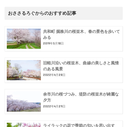
おささるろぐからのおすすめ記事
共和町 掘株川の桜並木、春の景色を歩いて
みる
2019年5月18日
旧軽川沿いの桜並木、曲線の美しさと風情
のある風景
2022年4月28日
余市川の桜づつみ、堤防の桜並木が綺麗な
夕方
2022年4月29日
ライラックの花で季節の匂いを思い出す