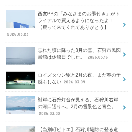
西友PBの「みなさまのお墨付き」がト
ライアルで買えるようになったよ！
【戻って来てくれてありがとう】
2026.03.23
忘れた頃に降った3月の雪、石狩市民図
書館は休館日でした。
2026.03.16
ロイズタウン駅と2月の夜、まだ春の予
感もしない
2026.03.09
対岸に石狩灯台が見える、石狩川右岸
の河口辺りへ。2月の雪景色と青空。
2026.03.02
【当別町ビトエ】石狩川堤防に登る道