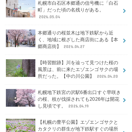
札幌市白石区本郷通の信号機に「白石
町」だった頃の名残りがある。
2026.05.04
本郷通りの桜並木は地下鉄駅から近
く、地域に根ざした商店街にある【本
郷商店街】
2026.04.27
【時習館跡】川を辿って見つけた桜の
風景は、前に来たエゾエンゴサクの場
所だった。【中の川公園】
2026.04.20
札幌地下鉄宮の沢駅6番出口すぐ早咲き
の桜、枝が伐採されても2026年は開花
し見頃です。
2026.04.19
【札幌の豊平公園】エゾエンゴサクと
カタクリの群生が地下鉄駅すぐの場所