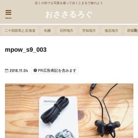
近くの街でも写真を撮って歩くとまるで旅のよう
おささるろぐ
menu
二十四節気と北海道
札幌
石狩地方
空知地方
後志地方
胆振地
mpow_s9_003
2018.11.04
PR広告表記を含みます