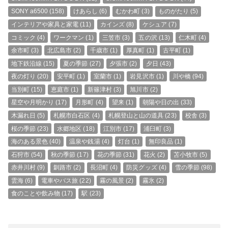
SONY a6500
(158)
けあらし
(6)
むかわ町
(3)
ものがたり
(5)
インテリアや家具と家電
(11)
カインズ
(8)
ケシュア
(7)
コミック
(4)
ワークマン
(1)
三笠市
(3)
五の沢
(13)
仁木町
(4)
余市町
(3)
北広島市
(2)
千歳市
(1)
厚真町
(1)
古平町
(1)
地下鉄沿線
(15)
夏の季節
(27)
夕張市
(2)
夕日
(43)
夜の灯り
(20)
安平町
(1)
室蘭市
(1)
岩見沢市
(1)
川や橋
(94)
当別町
(15)
恵庭市
(1)
新篠津村
(3)
旭川市
(2)
星空や月明かり
(17)
月形町
(4)
望来
(1)
朝陽や日の出
(33)
木漏れ日
(5)
札幌市白石区
(4)
札幌登山と山の道具
(23)
校舎
(3)
桜の季節
(23)
水郷地区
(18)
江別市
(17)
浦臼町
(3)
海のある景色
(40)
温泉や銭湯
(4)
灯台
(1)
無印良品
(1)
石狩市
(54)
秋の季節
(17)
花の季節
(31)
花火
(2)
苫小牧市
(5)
赤井川村
(9)
釧路市
(2)
長沼町
(4)
防災グッズ
(4)
雪の季節
(98)
雲海
(6)
電車やバス旅
(22)
霧の風景
(2)
霧氷
(2)
食のことや飲み物
(17)
駅
(23)