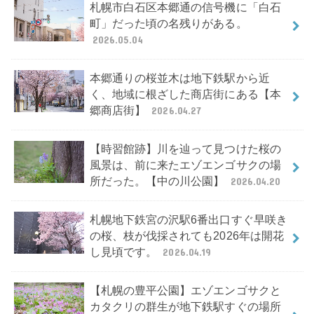
札幌市白石区本郷通の信号機に「白石
町」だった頃の名残りがある。
2026.05.04
本郷通りの桜並木は地下鉄駅から近
く、地域に根ざした商店街にある【本
郷商店街】
2026.04.27
【時習館跡】川を辿って見つけた桜の
風景は、前に来たエゾエンゴサクの場
所だった。【中の川公園】
2026.04.20
札幌地下鉄宮の沢駅6番出口すぐ早咲き
の桜、枝が伐採されても2026年は開花
し見頃です。
2026.04.19
【札幌の豊平公園】エゾエンゴサクと
カタクリの群生が地下鉄駅すぐの場所