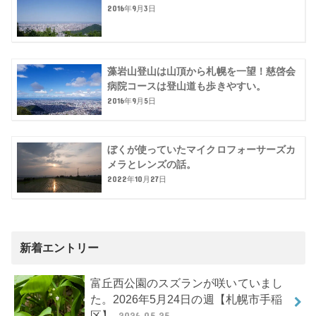
2016年9月3日
藻岩山登山は山頂から札幌を一望！慈啓会
病院コースは登山道も歩きやすい。
2016年9月5日
ぼくが使っていたマイクロフォーサーズカ
メラとレンズの話。
2022年10月27日
新着エントリー
富丘西公園のスズランが咲いていまし
た。2026年5月24日の週【札幌市手稲
区】
2026.05.25