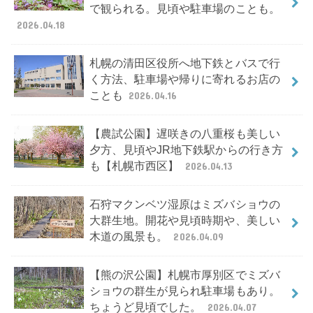
で観られる。見頃や駐車場のことも。
2026.04.18
札幌の清田区役所へ地下鉄とバスで行
く方法、駐車場や帰りに寄れるお店の
ことも
2026.04.16
【農試公園】遅咲きの八重桜も美しい
夕方、見頃やJR地下鉄駅からの行き方
も【札幌市西区】
2026.04.13
石狩マクンベツ湿原はミズバショウの
大群生地。開花や見頃時期や、美しい
木道の風景も。
2026.04.09
【熊の沢公園】札幌市厚別区でミズバ
ショウの群生が見られ駐車場もあり。
ちょうど見頃でした。
2026.04.07