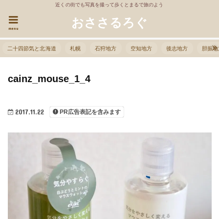
近くの街でも写真を撮って歩くとまるで旅のよう
おささるろぐ
menu
二十四節気と北海道
札幌
石狩地方
空知地方
後志地方
胆振地
cainz_mouse_1_4
2017.11.22
PR広告表記を含みます