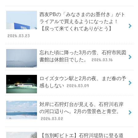
西友PBの「みなさまのお墨付き」がト
ライアルで買えるようになったよ！
【戻って来てくれてありがとう】
2026.03.23
忘れた頃に降った3月の雪、石狩市民図
書館は休館日でした。
2026.03.16
ロイズタウン駅と2月の夜、まだ春の予
感もしない
2026.03.09
対岸に石狩灯台が見える、石狩川右岸
の河口辺りへ。2月の雪景色と青空。
2026.03.02
【当別町ビトエ】石狩川堤防に登る道