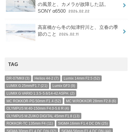
の風景と、カメラが故障した話。
SONY α6500
2026.02.22
高富橋から冬の知津狩川と、立春の季
節のこと
2026.02.11
TAG
DR-07MKII
(3)
Helios 44-2
(7)
Lumix 14mm F2.5
(52)
LUMIX G 25mm/F1.7
(21)
Lumix GF3
(9)
LUMIX G VARIO 1:3.5-5.6/14-42 ASPH.
(2)
MC ROKKOR-PG 50mm F1.4
(52)
MC W.ROKKOR 28mm F2.8
(6)
OLYMPUS M.40-150mm F4.0-5.6 R
(4)
OLYMPUS M.ZUIKO DIGITAL 45mm F1.8
(13)
ROKKOR-TC 135mm F4
(11)
SIGMA 16mm F1.4 DC DN
(25)
SIGMA 30mm F1.4 DC DN
(32)
SIGMA 56mm F1.4 DC DN
(44)