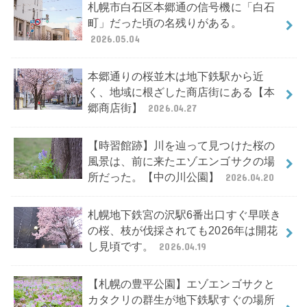
札幌市白石区本郷通の信号機に「白石
町」だった頃の名残りがある。
2026.05.04
本郷通りの桜並木は地下鉄駅から近
く、地域に根ざした商店街にある【本
郷商店街】
2026.04.27
【時習館跡】川を辿って見つけた桜の
風景は、前に来たエゾエンゴサクの場
所だった。【中の川公園】
2026.04.20
札幌地下鉄宮の沢駅6番出口すぐ早咲き
の桜、枝が伐採されても2026年は開花
し見頃です。
2026.04.19
【札幌の豊平公園】エゾエンゴサクと
カタクリの群生が地下鉄駅すぐの場所