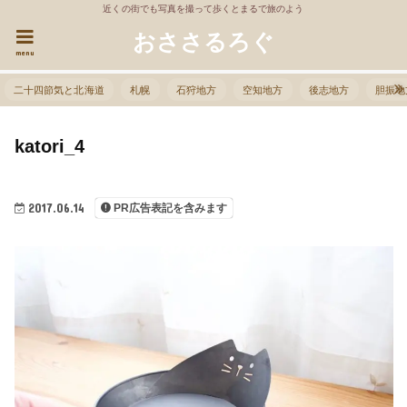
近くの街でも写真を撮って歩くとまるで旅のよう
おささるろぐ
menu
二十四節気と北海道
札幌
石狩地方
空知地方
後志地方
胆振地
katori_4
2017.06.14
PR広告表記を含みます