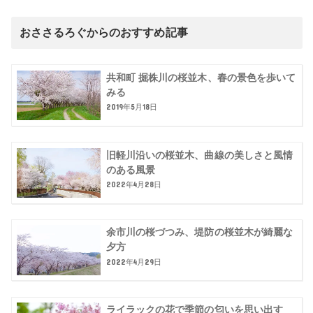
おささるろぐからのおすすめ記事
共和町 掘株川の桜並木、春の景色を歩いて
みる
2019年5月18日
旧軽川沿いの桜並木、曲線の美しさと風情
のある風景
2022年4月28日
余市川の桜づつみ、堤防の桜並木が綺麗な
夕方
2022年4月29日
ライラックの花で季節の匂いを思い出す