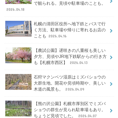
で観られる。見頃や駐車場のことも。
2026.04.18
札幌の清田区役所へ地下鉄とバスで行
く方法、駐車場や帰りに寄れるお店の
ことも
2026.04.16
【農試公園】遅咲きの八重桜も美しい
夕方、見頃やJR地下鉄駅からの行き方
も【札幌市西区】
2026.04.13
石狩マクンベツ湿原はミズバショウの
大群生地。開花や見頃時期や、美しい
木道の風景も。
2026.04.09
【熊の沢公園】札幌市厚別区でミズバ
ショウの群生が見られ駐車場もあり。
ちょうど見頃でした。
2026.04.07