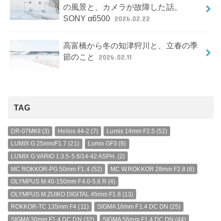
の風景と、カメラが故障した話。
SONY α6500
2026.02.22
高富橋から冬の知津狩川と、立春の季
節のこと
2026.02.11
TAG
DR-07MKII
(3)
Helios 44-2
(7)
Lumix 14mm F2.5
(52)
LUMIX G 25mm/F1.7
(21)
Lumix GF3
(9)
LUMIX G VARIO 1:3.5-5.6/14-42 ASPH.
(2)
MC ROKKOR-PG 50mm F1.4
(52)
MC W.ROKKOR 28mm F2.8
(6)
OLYMPUS M.40-150mm F4.0-5.6 R
(4)
OLYMPUS M.ZUIKO DIGITAL 45mm F1.8
(13)
ROKKOR-TC 135mm F4
(11)
SIGMA 16mm F1.4 DC DN
(25)
SIGMA 30mm F1.4 DC DN
(32)
SIGMA 56mm F1.4 DC DN
(44)