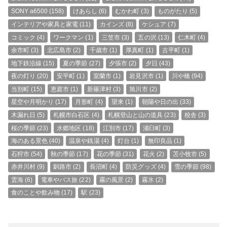
SONY a6500
(158)
けあらし
(6)
むかわ町
(3)
ものがたり
(5)
インテリアや家具と家電
(11)
カインズ
(8)
ケシュア
(7)
コミック
(4)
ワークマン
(1)
三笠市
(3)
五の沢
(13)
仁木町
(4)
余市町
(3)
北広島市
(2)
千歳市
(1)
厚真町
(1)
古平町
(1)
地下鉄沿線
(15)
夏の季節
(27)
夕張市
(2)
夕日
(43)
夜の灯り
(20)
安平町
(1)
室蘭市
(1)
岩見沢市
(1)
川や橋
(94)
当別町
(15)
恵庭市
(1)
新篠津村
(3)
旭川市
(2)
星空や月明かり
(17)
月形町
(4)
望来
(1)
朝陽や日の出
(33)
木漏れ日
(5)
札幌市白石区
(4)
札幌登山と山の道具
(23)
校舎
(3)
桜の季節
(23)
水郷地区
(18)
江別市
(17)
浦臼町
(3)
海のある景色
(40)
温泉や銭湯
(4)
灯台
(1)
無印良品
(1)
石狩市
(54)
秋の季節
(17)
花の季節
(31)
花火
(2)
苫小牧市
(5)
赤井川村
(9)
釧路市
(2)
長沼町
(4)
防災グッズ
(4)
雪の季節
(98)
雲海
(6)
電車やバス旅
(22)
霧の風景
(2)
霧氷
(2)
食のことや飲み物
(17)
駅
(23)