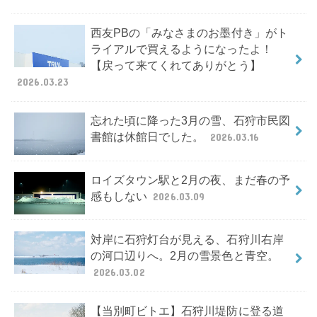
西友PBの「みなさまのお墨付き」がト
ライアルで買えるようになったよ！
【戻って来てくれてありがとう】
2026.03.23
忘れた頃に降った3月の雪、石狩市民図
書館は休館日でした。
2026.03.16
ロイズタウン駅と2月の夜、まだ春の予
感もしない
2026.03.09
対岸に石狩灯台が見える、石狩川右岸
の河口辺りへ。2月の雪景色と青空。
2026.03.02
【当別町ビトエ】石狩川堤防に登る道