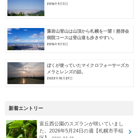
2016年9月3日
藻岩山登山は山頂から札幌を一望！慈啓会
病院コースは登山道も歩きやすい。
2016年9月5日
ぼくが使っていたマイクロフォーサーズカ
メラとレンズの話。
2022年10月27日
新着エントリー
富丘西公園のスズランが咲いていまし
た。2026年5月24日の週【札幌市手稲
区】
2026.05.25