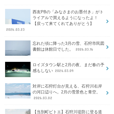
西友PBの「みなさまのお墨付き」がト
ライアルで買えるようになったよ！
【戻って来てくれてありがとう】
2026.03.23
忘れた頃に降った3月の雪、石狩市民図
書館は休館日でした。
2026.03.16
ロイズタウン駅と2月の夜、まだ春の予
感もしない
2026.03.09
対岸に石狩灯台が見える、石狩川右岸
の河口辺りへ。2月の雪景色と青空。
2026.03.02
【当別町ビトエ】石狩川堤防に登る道