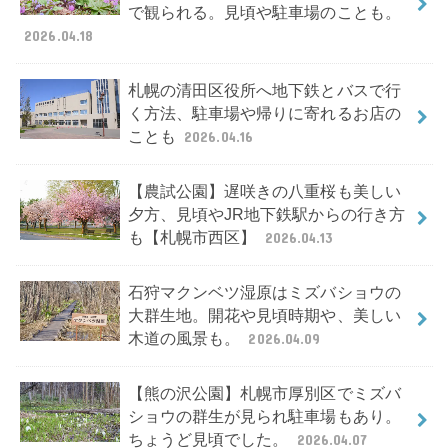
で観られる。見頃や駐車場のことも。
2026.04.18
札幌の清田区役所へ地下鉄とバスで行
く方法、駐車場や帰りに寄れるお店の
ことも
2026.04.16
【農試公園】遅咲きの八重桜も美しい
夕方、見頃やJR地下鉄駅からの行き方
も【札幌市西区】
2026.04.13
石狩マクンベツ湿原はミズバショウの
大群生地。開花や見頃時期や、美しい
木道の風景も。
2026.04.09
【熊の沢公園】札幌市厚別区でミズバ
ショウの群生が見られ駐車場もあり。
ちょうど見頃でした。
2026.04.07