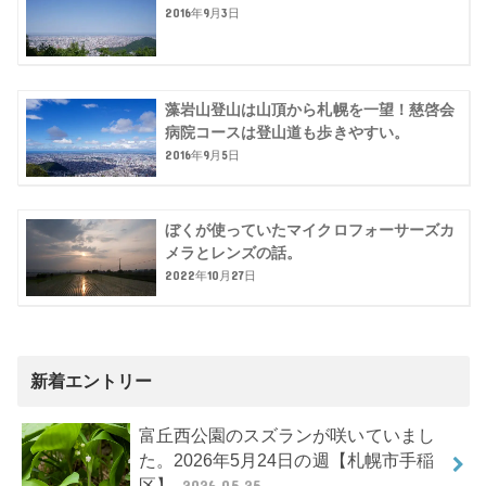
2016年9月3日
藻岩山登山は山頂から札幌を一望！慈啓会
病院コースは登山道も歩きやすい。
2016年9月5日
ぼくが使っていたマイクロフォーサーズカ
メラとレンズの話。
2022年10月27日
新着エントリー
富丘西公園のスズランが咲いていまし
た。2026年5月24日の週【札幌市手稲
区】
2026.05.25