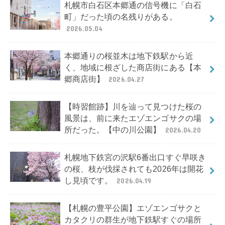
札幌市白石区本郷通の信号機に「白石
町」だった頃の名残りがある。
2026.05.04
本郷通りの桜並木は地下鉄駅から近
く、地域に根ざした商店街にある【本
郷商店街】
2026.04.27
【時習館跡】川を辿って見つけた桜の
風景は、前に来たエゾエンゴサクの場
所だった。【中の川公園】
2026.04.20
札幌地下鉄宮の沢駅6番出口すぐ早咲き
の桜、枝が伐採されても2026年は開花
し見頃です。
2026.04.19
【札幌の豊平公園】エゾエンゴサクと
カタクリの群生が地下鉄駅すぐの場所