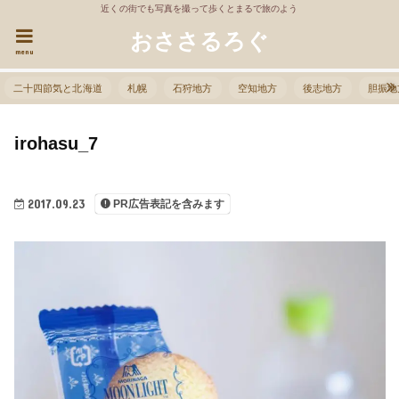
近くの街でも写真を撮って歩くとまるで旅のよう
おささるろぐ
menu
二十四節気と北海道
札幌
石狩地方
空知地方
後志地方
胆振地
irohasu_7
2017.09.23
PR広告表記を含みます