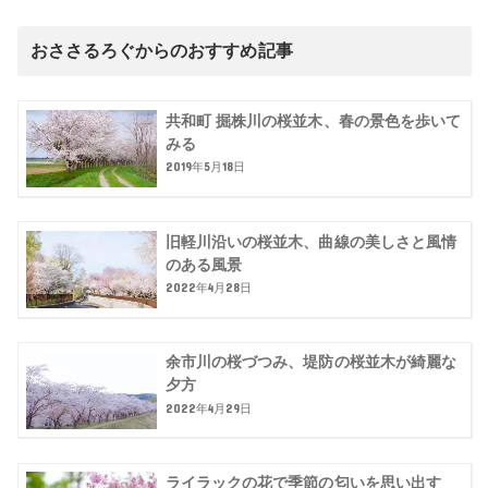
おささるろぐからのおすすめ記事
共和町 掘株川の桜並木、春の景色を歩いて
みる
2019年5月18日
旧軽川沿いの桜並木、曲線の美しさと風情
のある風景
2022年4月28日
余市川の桜づつみ、堤防の桜並木が綺麗な
夕方
2022年4月29日
ライラックの花で季節の匂いを思い出す