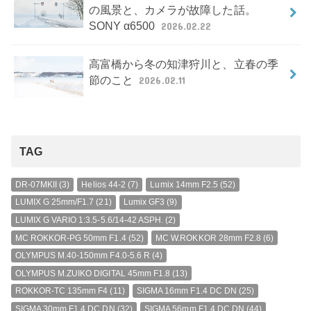
の風景と、カメラが故障した話。
SONY α6500
2026.02.22
高富橋から冬の知津狩川と、立春の季
節のこと
2026.02.11
TAG
DR-07MKII
(3)
Helios 44-2
(7)
Lumix 14mm F2.5
(52)
LUMIX G 25mm/F1.7
(21)
Lumix GF3
(9)
LUMIX G VARIO 1:3.5-5.6/14-42 ASPH.
(2)
MC ROKKOR-PG 50mm F1.4
(52)
MC W.ROKKOR 28mm F2.8
(6)
OLYMPUS M.40-150mm F4.0-5.6 R
(4)
OLYMPUS M.ZUIKO DIGITAL 45mm F1.8
(13)
ROKKOR-TC 135mm F4
(11)
SIGMA 16mm F1.4 DC DN
(25)
SIGMA 30mm F1.4 DC DN
(32)
SIGMA 56mm F1.4 DC DN
(44)