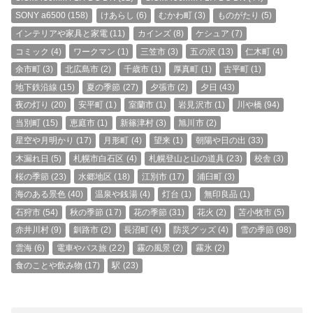
SONY a6500
(158)
けあらし
(6)
むかわ町
(3)
ものがたり
(5)
インテリアや家具と家電
(11)
カインズ
(8)
ケシュア
(7)
コミック
(4)
ワークマン
(1)
三笠市
(3)
五の沢
(13)
仁木町
(4)
余市町
(3)
北広島市
(2)
千歳市
(1)
厚真町
(1)
古平町
(1)
地下鉄沿線
(15)
夏の季節
(27)
夕張市
(2)
夕日
(43)
夜の灯り
(20)
安平町
(1)
室蘭市
(1)
岩見沢市
(1)
川や橋
(94)
当別町
(15)
恵庭市
(1)
新篠津村
(3)
旭川市
(2)
星空や月明かり
(17)
月形町
(4)
望来
(1)
朝陽や日の出
(33)
木漏れ日
(5)
札幌市白石区
(4)
札幌登山と山の道具
(23)
校舎
(3)
桜の季節
(23)
水郷地区
(18)
江別市
(17)
浦臼町
(3)
海のある景色
(40)
温泉や銭湯
(4)
灯台
(1)
無印良品
(1)
石狩市
(54)
秋の季節
(17)
花の季節
(31)
花火
(2)
苫小牧市
(5)
赤井川村
(9)
釧路市
(2)
長沼町
(4)
防災グッズ
(4)
雪の季節
(98)
雲海
(6)
電車やバス旅
(22)
霧の風景
(2)
霧氷
(2)
食のことや飲み物
(17)
駅
(23)