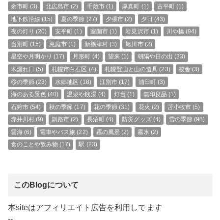
余市町
(3)
北広島市
(2)
千歳市
(1)
厚真町
(1)
古平町
(1)
地下鉄沿線
(15)
夏の季節
(27)
夕張市
(2)
夕日
(43)
夜の灯り
(20)
安平町
(1)
室蘭市
(1)
岩見沢市
(1)
川や橋
(94)
当別町
(15)
恵庭市
(1)
新篠津村
(3)
旭川市
(2)
星空や月明かり
(17)
月形町
(4)
望来
(1)
朝陽や日の出
(33)
木漏れ日
(5)
札幌市白石区
(4)
札幌登山と山の道具
(23)
校舎
(3)
桜の季節
(23)
水郷地区
(18)
江別市
(17)
浦臼町
(3)
海のある景色
(40)
温泉や銭湯
(4)
灯台
(1)
無印良品
(1)
石狩市
(54)
秋の季節
(17)
花の季節
(31)
花火
(2)
苫小牧市
(5)
赤井川村
(9)
釧路市
(2)
長沼町
(4)
防災グッズ
(4)
雪の季節
(98)
雲海
(6)
電車やバス旅
(22)
霧の風景
(2)
霧氷
(2)
食のことや飲み物
(17)
駅
(23)
このBlogについて
本siteはアフィリエイト広告を利用してます
--