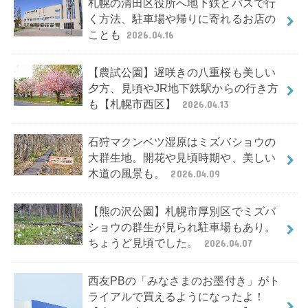
札幌の清田区役所へ地下鉄とバスで行
く方法、駐車場や帰りに寄れるお店の
ことも
2026.04.16
【農試公園】遅咲きの八重桜も美しい
夕方、見頃やJR地下鉄駅からの行き方
も【札幌市西区】
2026.04.13
石狩マクンベツ湿原はミズバショウの
大群生地。開花や見頃時期や、美しい
木道の風景も。
2026.04.09
【熊の沢公園】札幌市厚別区でミズバ
ショウの群生が見られ駐車場もあり。
ちょうど見頃でした。
2026.04.07
西友PBの「みなさまのお墨付き」がト
ライアルで買えるようになったよ！