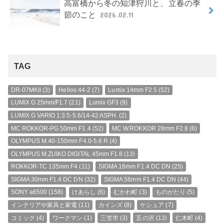
高富橋から冬の知津狩川と、立春の季
節のこと
2026.02.11
TAG
DR-07MKII
(3)
Helios 44-2
(7)
Lumix 14mm F2.5
(52)
LUMIX G 25mm/F1.7
(21)
Lumix GF3
(9)
LUMIX G VARIO 1:3.5-5.6/14-42 ASPH.
(2)
MC ROKKOR-PG 50mm F1.4
(52)
MC W.ROKKOR 28mm F2.8
(6)
OLYMPUS M.40-150mm F4.0-5.6 R
(4)
OLYMPUS M.ZUIKO DIGITAL 45mm F1.8
(13)
ROKKOR-TC 135mm F4
(11)
SIGMA 16mm F1.4 DC DN
(25)
SIGMA 30mm F1.4 DC DN
(32)
SIGMA 56mm F1.4 DC DN
(44)
SONY a6500
(158)
けあらし
(6)
むかわ町
(3)
ものがたり
(5)
インテリアや家具と家電
(11)
カインズ
(8)
ケシュア
(7)
コミック
(4)
ワークマン
(1)
三笠市
(3)
五の沢
(13)
仁木町
(4)