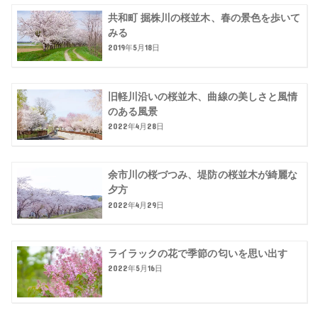
共和町 掘株川の桜並木、春の景色を歩いて
みる
2019年5月18日
旧軽川沿いの桜並木、曲線の美しさと風情
のある風景
2022年4月28日
余市川の桜づつみ、堤防の桜並木が綺麗な
夕方
2022年4月29日
ライラックの花で季節の匂いを思い出す
2022年5月16日