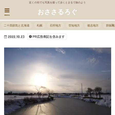
近くの街でも写真を撮って歩くとまるで旅のよう
おささるろぐ
menu
二十四節気と北海道
札幌
石狩地方
空知地方
後志地方
胆振地
2022.10.23
PR広告表記を含みます