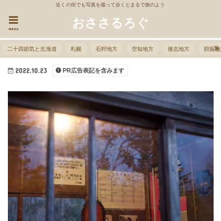
近くの街でも写真を撮って歩くとまるで旅のよう
おささるろぐ
menu
二十四節気と北海道
札幌
石狩地方
空知地方
後志地方
胆振地
2022.10.23
PR広告表記を含みます