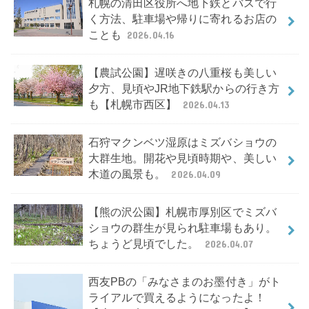
札幌の清田区役所へ地下鉄とバスで行
く方法、駐車場や帰りに寄れるお店の
ことも
2026.04.16
【農試公園】遅咲きの八重桜も美しい
夕方、見頃やJR地下鉄駅からの行き方
も【札幌市西区】
2026.04.13
石狩マクンベツ湿原はミズバショウの
大群生地。開花や見頃時期や、美しい
木道の風景も。
2026.04.09
【熊の沢公園】札幌市厚別区でミズバ
ショウの群生が見られ駐車場もあり。
ちょうど見頃でした。
2026.04.07
西友PBの「みなさまのお墨付き」がト
ライアルで買えるようになったよ！