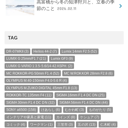
高富橋から冬の知津狩川と、立春の季
節のこと
2026.02.11
TAG
DR-07MKII
(3)
Helios 44-2
(7)
Lumix 14mm F2.5
(52)
LUMIX G 25mm/F1.7
(21)
Lumix GF3
(9)
LUMIX G VARIO 1:3.5-5.6/14-42 ASPH.
(2)
MC ROKKOR-PG 50mm F1.4
(52)
MC W.ROKKOR 28mm F2.8
(6)
OLYMPUS M.40-150mm F4.0-5.6 R
(4)
OLYMPUS M.ZUIKO DIGITAL 45mm F1.8
(13)
ROKKOR-TC 135mm F4
(11)
SIGMA 16mm F1.4 DC DN
(25)
SIGMA 30mm F1.4 DC DN
(32)
SIGMA 56mm F1.4 DC DN
(44)
SONY a6500
(158)
けあらし
(6)
むかわ町
(3)
ものがたり
(5)
インテリアや家具と家電
(11)
カインズ
(8)
ケシュア
(7)
コミック
(4)
ワークマン
(1)
三笠市
(3)
五の沢
(13)
仁木町
(4)