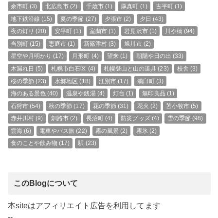
余市町
(3)
北広島市
(2)
千歳市
(1)
厚真町
(1)
古平町
(1)
地下鉄沿線
(15)
夏の季節
(27)
夕張市
(2)
夕日
(43)
夜の灯り
(20)
安平町
(1)
室蘭市
(1)
岩見沢市
(1)
川や橋
(94)
当別町
(15)
恵庭市
(1)
新篠津村
(3)
旭川市
(2)
星空や月明かり
(17)
月形町
(4)
望来
(1)
朝陽や日の出
(33)
木漏れ日
(5)
札幌市白石区
(4)
札幌登山と山の道具
(23)
校舎
(3)
桜の季節
(23)
水郷地区
(18)
江別市
(17)
浦臼町
(3)
海のある景色
(40)
温泉や銭湯
(4)
灯台
(1)
無印良品
(1)
石狩市
(54)
秋の季節
(17)
花の季節
(31)
花火
(2)
苫小牧市
(5)
赤井川村
(9)
釧路市
(2)
長沼町
(4)
防災グッズ
(4)
雪の季節
(98)
雲海
(6)
電車やバス旅
(22)
霧の風景
(2)
霧氷
(2)
食のことや飲み物
(17)
駅
(23)
このBlogについて
本siteはアフィリエイト広告を利用してます
--