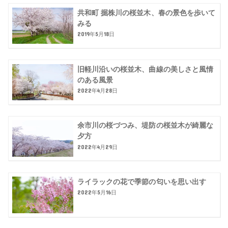
共和町 掘株川の桜並木、春の景色を歩いて
みる
2019年5月18日
旧軽川沿いの桜並木、曲線の美しさと風情
のある風景
2022年4月28日
余市川の桜づつみ、堤防の桜並木が綺麗な
夕方
2022年4月29日
ライラックの花で季節の匂いを思い出す
2022年5月16日